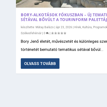
BORY-ALKOTÁSOK FÓKUSZBAN – ÚJ TEMAT
SÉTÁVAL BŐVÜLT A TOURINFORM PALETTÁ
készítette:
Mátay Balázs
|
ápr 23, 2026
|
Hírek
,
Kultúra
,
Programo
Székesfehérvár
|
0
|
Bory Jenő életét, művészetét és különleges sze
történetét bemutató tematikus sétával bővül...
OLVASS TOVÁBB