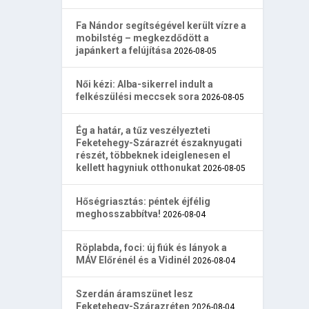
Fa Nándor segítségével került vízre a
mobilstég – megkezdődött a
japánkert a felújítása
2026-08-05
Női kézi: Alba-sikerrel indult a
felkészülési meccsek sora
2026-08-05
Ég a határ, a tűz veszélyezteti
Feketehegy-Szárazrét északnyugati
részét, többeknek ideiglenesen el
kellett hagyniuk otthonukat
2026-08-05
Hőségriasztás: péntek éjfélig
meghosszabbítva!
2026-08-04
Röplabda, foci: új fiúk és lányok a
MÁV Előrénél és a Vidinél
2026-08-04
Szerdán áramszünet lesz
Feketehegy-Szárazréten
2026-08-04