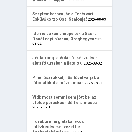
Szeptemberben jön a Fehérvári
Esküvőkorzó Őszi Szalonja!
2026-08-03
Idén is sokan ünnepeltek a Szent
Donát napi búcsún, Öreghegyen
2026-
08-02
Jégkorong: a Volán felkészülése
alatt fókuszban a fiatalok!
2026-08-02
Pihenősarokkal, hűsítővel várják a
látogatókat a múzeumban
2026-08-01
Vidi: most semmi sem jött be, az
utolsó percekben dőlt el a meccs
2026-08-01
További energiatakarékos
intézkedéseket vezet be
Székesfehérvár