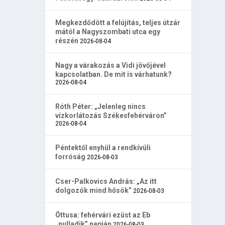
Megkezdődött a felújítás, teljes útzár
mától a Nagyszombati utca egy
részén
2026-08-04
Nagy a várakozás a Vidi jövőjével
kapcsolatban. De mit is várhatunk?
2026-08-04
Róth Péter: „Jelenleg nincs
vízkorlátozás Székesfehérváron”
2026-08-04
Péntektől enyhül a rendkívüli
forróság
2026-08-03
Cser-Palkovics András: „Az itt
dolgozók mind hősök”
2026-08-03
Öttusa: fehérvári ezüst az Eb
„nulladik” napján
2026-08-03