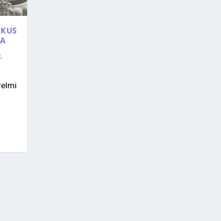
IKUS
JA
k
,
relmi