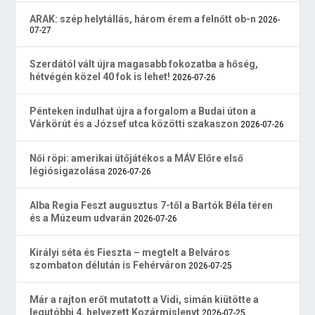
ARAK: szép helytállás, három érem a felnőtt ob-n
2026-
07-27
Szerdától vált újra magasabb fokozatba a hőség,
hétvégén közel 40 fok is lehet!
2026-07-26
Pénteken indulhat újra a forgalom a Budai úton a
Várkörút és a József utca közötti szakaszon
2026-07-26
Női röpi: amerikai ütőjátékos a MÁV Előre első
légiósigazolása
2026-07-26
Alba Regia Feszt augusztus 7-től a Bartók Béla téren
és a Múzeum udvarán
2026-07-26
Királyi séta és Fieszta – megtelt a Belváros
szombaton délután is Fehérváron
2026-07-25
Már a rajton erőt mutatott a Vidi, simán kiütötte a
legutóbbi 4. helyezett Kozármislenyt
2026-07-25