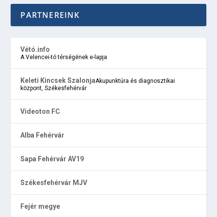
PARTNEREINK
Vétó.info
A Velencei-tó térségének e-lapja
Keleti Kincsek Szalonja
Akupunktúra és diagnosztikai
központ, Székesfehérvár
Videoton FC
Alba Fehérvár
Sapa Fehérvár AV19
Székesfehérvár MJV
Fejér megye