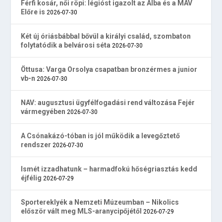
Férfi kosár, női röpi: légióst igazolt az Alba és a MÁV
Előre is
2026-07-30
Két új óriásbábbal bővül a királyi család, szombaton
folytatódik a belvárosi séta
2026-07-30
Öttusa: Varga Orsolya csapatban bronzérmes a junior
vb-n
2026-07-30
NAV: augusztusi ügyfélfogadási rend változása Fejér
vármegyében
2026-07-30
A Csónakázó-tóban is jól működik a levegőztető
rendszer
2026-07-30
Ismét izzadhatunk – harmadfokú hőségriasztás kedd
éjfélig
2026-07-29
Sportereklyék a Nemzeti Múzeumban – Nikolics
először vált meg MLS-aranycipőjétől
2026-07-29