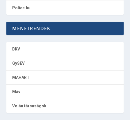
Police.hu
MENETRENDEK
BKV
GySEV
MAHART
Máv
Volán társaságok