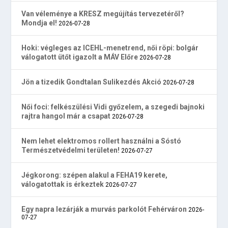
Van véleménye a KRESZ megújítás tervezetéről?
Mondja el!
2026-07-28
Hoki: végleges az ICEHL-menetrend, női röpi: bolgár
válogatott ütőt igazolt a MÁV Előre
2026-07-28
Jön a tizedik Gondtalan Sulikezdés Akció
2026-07-28
Női foci: felkészülési Vidi győzelem, a szegedi bajnoki
rajtra hangol már a csapat
2026-07-28
Nem lehet elektromos rollert használni a Sóstó
Természetvédelmi területen!
2026-07-27
Jégkorong: szépen alakul a FEHA19 kerete,
válogatottak is érkeztek
2026-07-27
Egy napra lezárják a murvás parkolót Fehérváron
2026-
07-27