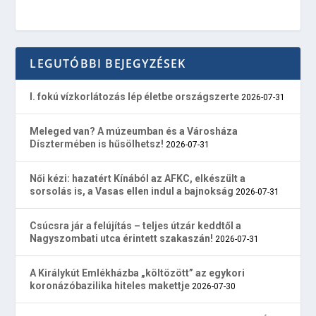
LEGUTÓBBI BEJEGYZÉSEK
I. fokú vízkorlátozás lép életbe országszerte
2026-07-31
Meleged van? A múzeumban és a Városháza
Dísztermében is hűsölhetsz!
2026-07-31
Női kézi: hazatért Kínából az AFKC, elkészült a
sorsolás is, a Vasas ellen indul a bajnokság
2026-07-31
Csúcsra jár a felújítás – teljes útzár keddtől a
Nagyszombati utca érintett szakaszán!
2026-07-31
A Királykút Emlékházba „költözött” az egykori
koronázóbazilika hiteles makettje
2026-07-30