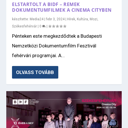
ELSTARTOLT A BIDF – REMEK
DOKUMENTUMFILMEK A CINEMA CITYBEN
készítette:
Media24
|
febr 3, 2024
|
Hírek
,
Kultúra
,
Mozi
,
Székesfehérvár
|
0
|
Pénteken este megkezdődtek a Budapesti
Nemzetközi Dokumentumfilm Fesztivál
fehérvári programjai. A...
OLVASS TOVÁBB