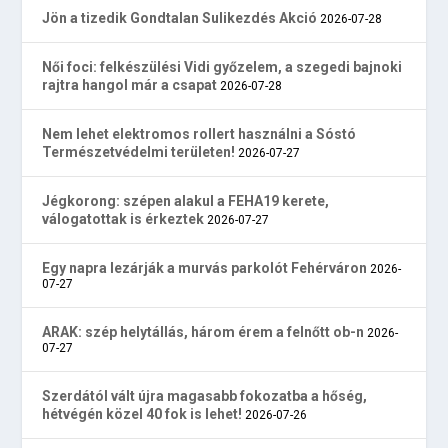
Jön a tizedik Gondtalan Sulikezdés Akció
2026-07-28
Női foci: felkészülési Vidi győzelem, a szegedi bajnoki
rajtra hangol már a csapat
2026-07-28
Nem lehet elektromos rollert használni a Sóstó
Természetvédelmi területen!
2026-07-27
Jégkorong: szépen alakul a FEHA19 kerete,
válogatottak is érkeztek
2026-07-27
Egy napra lezárják a murvás parkolót Fehérváron
2026-
07-27
ARAK: szép helytállás, három érem a felnőtt ob-n
2026-
07-27
Szerdától vált újra magasabb fokozatba a hőség,
hétvégén közel 40 fok is lehet!
2026-07-26