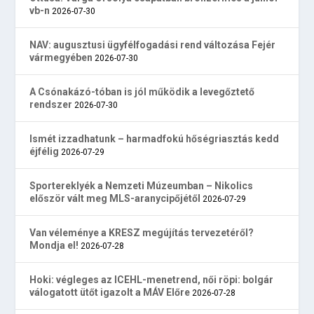
vb-n
2026-07-30
NAV: augusztusi ügyfélfogadási rend változása Fejér
vármegyében
2026-07-30
A Csónakázó-tóban is jól működik a levegőztető
rendszer
2026-07-30
Ismét izzadhatunk – harmadfokú hőségriasztás kedd
éjfélig
2026-07-29
Sportereklyék a Nemzeti Múzeumban – Nikolics
először vált meg MLS-aranycipőjétől
2026-07-29
Van véleménye a KRESZ megújítás tervezetéről?
Mondja el!
2026-07-28
Hoki: végleges az ICEHL-menetrend, női röpi: bolgár
válogatott ütőt igazolt a MÁV Előre
2026-07-28