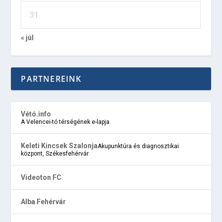
31
« júl
PARTNEREINK
Vétó.info
A Velencei-tó térségének e-lapja
Keleti Kincsek Szalonja
Akupunktúra és diagnosztikai
központ, Székesfehérvár
Videoton FC
Alba Fehérvár