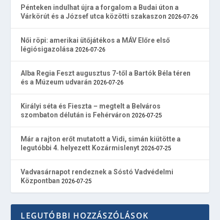
Pénteken indulhat újra a forgalom a Budai úton a
Várkörút és a József utca közötti szakaszon
2026-07-26
Női röpi: amerikai ütőjátékos a MÁV Előre első
légiósigazolása
2026-07-26
Alba Regia Feszt augusztus 7-től a Bartók Béla téren
és a Múzeum udvarán
2026-07-26
Királyi séta és Fieszta – megtelt a Belváros
szombaton délután is Fehérváron
2026-07-25
Már a rajton erőt mutatott a Vidi, simán kiütötte a
legutóbbi 4. helyezett Kozármislenyt
2026-07-25
Vadvasárnapot rendeznek a Sóstó Vadvédelmi
Központban
2026-07-25
LEGUTÓBBI HOZZÁSZÓLÁSOK