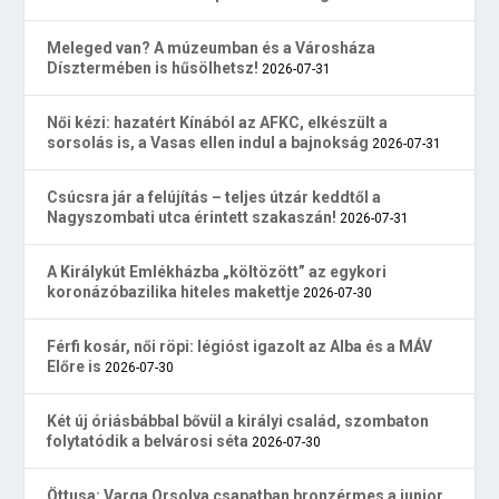
Meleged van? A múzeumban és a Városháza
Dísztermében is hűsölhetsz!
2026-07-31
Női kézi: hazatért Kínából az AFKC, elkészült a
sorsolás is, a Vasas ellen indul a bajnokság
2026-07-31
Csúcsra jár a felújítás – teljes útzár keddtől a
Nagyszombati utca érintett szakaszán!
2026-07-31
A Királykút Emlékházba „költözött” az egykori
koronázóbazilika hiteles makettje
2026-07-30
Férfi kosár, női röpi: légióst igazolt az Alba és a MÁV
Előre is
2026-07-30
Két új óriásbábbal bővül a királyi család, szombaton
folytatódik a belvárosi séta
2026-07-30
Öttusa: Varga Orsolya csapatban bronzérmes a junior