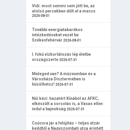
Vidi: most semmi sem jött be, az
utolsó percekben dőlt el a meccs
2026-08-01
További energiatakarékos
intézkedéseket vezet be
Székesfehérvár
2026-08-01
I. fokú vízkorlátozás lép életbe
országszerte
2026-07-31
Meleged van? A múzeumban és a
Városháza Dísztermében is
hűsölhetsz!
2026-07-31
Női kézi: hazatért Kínából az AFKC,
elkészült a sorsolás is, a Vasas ellen
indul a bajnokság
2026-07-31
Csúcsra jár a felújítás – teljes útzár
keddtől a Nagyszombati utca érintett