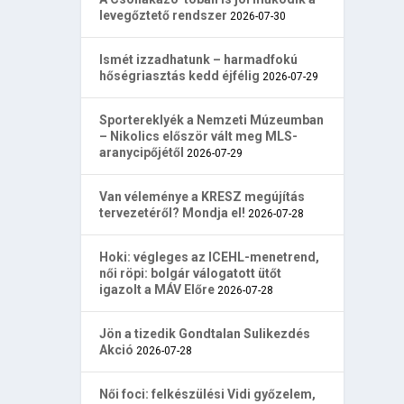
levegőztető rendszer
2026-07-30
Ismét izzadhatunk – harmadfokú
hőségriasztás kedd éjfélig
2026-07-29
Sportereklyék a Nemzeti Múzeumban
– Nikolics először vált meg MLS-
aranycipőjétől
2026-07-29
Van véleménye a KRESZ megújítás
tervezetéről? Mondja el!
2026-07-28
Hoki: végleges az ICEHL-menetrend,
női röpi: bolgár válogatott ütőt
igazolt a MÁV Előre
2026-07-28
Jön a tizedik Gondtalan Sulikezdés
Akció
2026-07-28
Női foci: felkészülési Vidi győzelem,