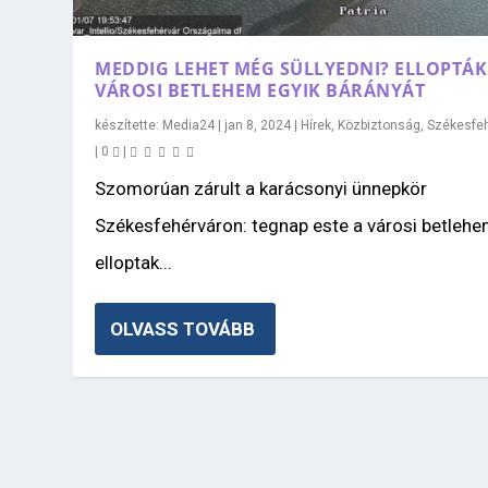
MEDDIG LEHET MÉG SÜLLYEDNI? ELLOPTÁK
VÁROSI BETLEHEM EGYIK BÁRÁNYÁT
készítette:
Media24
|
jan 8, 2024
|
Hírek
,
Közbiztonság
,
Székesfe
|
0
|
Szomorúan zárult a karácsonyi ünnepkör
Székesfehérváron: tegnap este a városi betleh
elloptak...
OLVASS TOVÁBB