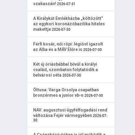
szakaszán!
2026-07-31
A Királykút Emlékházba „költözött”
az egykori koronázóbazilika hiteles
makettje
2026-07-30
Férfi kosár, női röpi: légióst igazolt
az Alba és a MÁV Előre is
2026-07-30
Két új óriásbábbal bővül a királyi
család, szombaton folytatódik a
belvárosi séta
2026-07-30
Öttusa: Varga Orsolya csapatban
bronzérmes a junior vb-n
2026-07-30
NAV: augusztusi ügyfélfogadási rend
változása Fejér vármegyében
2026-07-
30
A Csónakázó-tóban is jól működik a