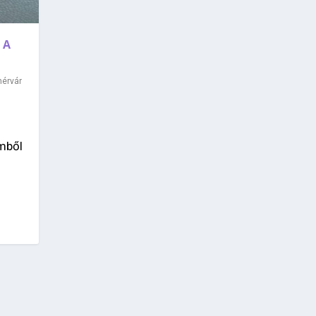
 A
hérvár
emből