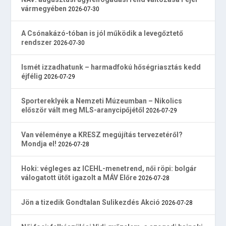
vármegyében
2026-07-30
A Csónakázó-tóban is jól működik a levegőztető
rendszer
2026-07-30
Ismét izzadhatunk – harmadfokú hőségriasztás kedd
éjfélig
2026-07-29
Sportereklyék a Nemzeti Múzeumban – Nikolics
először vált meg MLS-aranycipőjétől
2026-07-29
Van véleménye a KRESZ megújítás tervezetéről?
Mondja el!
2026-07-28
Hoki: végleges az ICEHL-menetrend, női röpi: bolgár
válogatott ütőt igazolt a MÁV Előre
2026-07-28
Jön a tizedik Gondtalan Sulikezdés Akció
2026-07-28