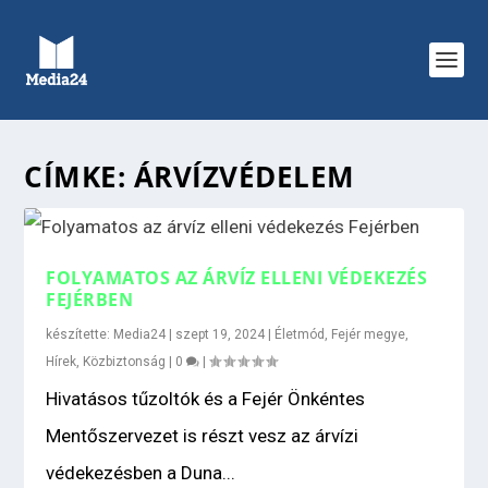
CÍMKE:
ÁRVÍZVÉDELEM
FOLYAMATOS AZ ÁRVÍZ ELLENI VÉDEKEZÉS
FEJÉRBEN
készítette:
Media24
|
szept 19, 2024
|
Életmód
,
Fejér megye
,
Hírek
,
Közbiztonság
|
0
|
Hivatásos tűzoltók és a Fejér Önkéntes
Mentőszervezet is részt vesz az árvízi
védekezésben a Duna...