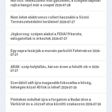
Női foci: felkészülési Vidi győzelem, a szegedi bajnoki
rajtra hangol már a csapat
2026-07-28
Nem lehet elektromos rollert használni a Sóstó
Természetvédelmi területen!
2026-07-27
Jégkorong: szépen alakul a FEHA19 kerete,
válogatottak is érkeztek
2026-07-27
Egy napra lezárják a murvás parkolót Fehérváron
2026-
07-27
ARAK: szép helytállás, három érem a felnőtt ob-n
2026-
07-27
Szerdától vált újra magasabb fokozatba a hőség,
hétvégén közel 40 fok is lehet!
2026-07-26
Pénteken indulhat újra a forgalom a Budai úton a
Várkörút és a József utca közötti szakaszon
2026-07-26