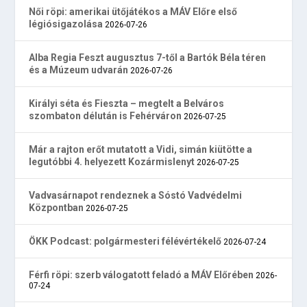
Női röpi: amerikai ütőjátékos a MÁV Előre első
légiósigazolása
2026-07-26
Alba Regia Feszt augusztus 7-től a Bartók Béla téren
és a Múzeum udvarán
2026-07-26
Királyi séta és Fieszta – megtelt a Belváros
szombaton délután is Fehérváron
2026-07-25
Már a rajton erőt mutatott a Vidi, simán kiütötte a
legutóbbi 4. helyezett Kozármislenyt
2026-07-25
Vadvasárnapot rendeznek a Sóstó Vadvédelmi
Központban
2026-07-25
ÖKK Podcast: polgármesteri félévértékelő
2026-07-24
Férfi röpi: szerb válogatott feladó a MÁV Előrében
2026-
07-24