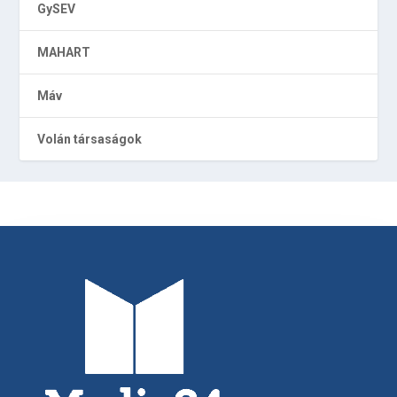
GySEV
MAHART
Máv
Volán társaságok