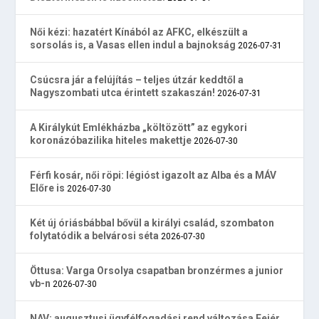
Női kézi: hazatért Kínából az AFKC, elkészült a
sorsolás is, a Vasas ellen indul a bajnokság
2026-07-31
Csúcsra jár a felújítás – teljes útzár keddtől a
Nagyszombati utca érintett szakaszán!
2026-07-31
A Királykút Emlékházba „költözött” az egykori
koronázóbazilika hiteles makettje
2026-07-30
Férfi kosár, női röpi: légióst igazolt az Alba és a MÁV
Előre is
2026-07-30
Két új óriásbábbal bővül a királyi család, szombaton
folytatódik a belvárosi séta
2026-07-30
Öttusa: Varga Orsolya csapatban bronzérmes a junior
vb-n
2026-07-30
NAV: augusztusi ügyfélfogadási rend változása Fejér