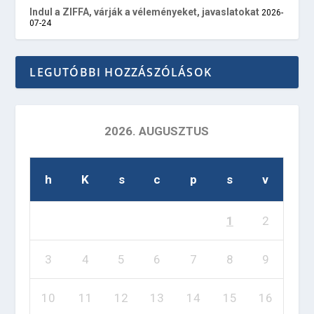
Indul a ZIFFA, várják a véleményeket, javaslatokat
2026-
07-24
LEGUTÓBBI HOZZÁSZÓLÁSOK
2026. AUGUSZTUS
h
K
s
c
p
s
v
1
2
3
4
5
6
7
8
9
10
11
12
13
14
15
16