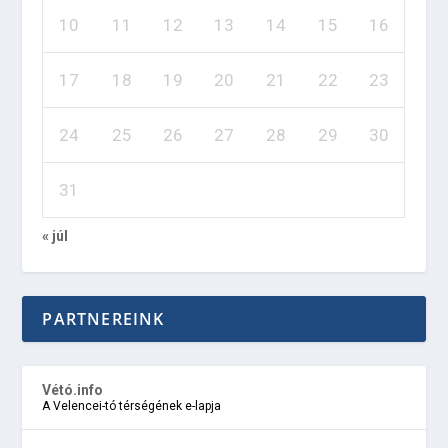
10
11
12
13
14
15
16
17
18
19
20
21
22
23
24
25
26
27
28
29
30
31
« júl
PARTNEREINK
Vétó.info
A Velencei-tó térségének e-lapja