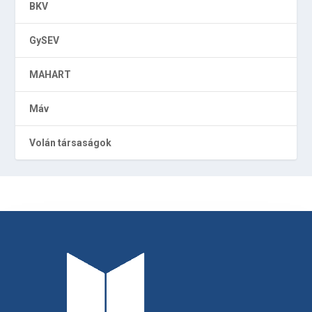
BKV
GySEV
MAHART
Máv
Volán társaságok