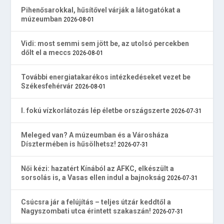
Pihenősarokkal, hűsítővel várják a látogatókat a
múzeumban
2026-08-01
Vidi: most semmi sem jött be, az utolsó percekben
dőlt el a meccs
2026-08-01
További energiatakarékos intézkedéseket vezet be
Székesfehérvár
2026-08-01
I. fokú vízkorlátozás lép életbe országszerte
2026-07-31
Meleged van? A múzeumban és a Városháza
Dísztermében is hűsölhetsz!
2026-07-31
Női kézi: hazatért Kínából az AFKC, elkészült a
sorsolás is, a Vasas ellen indul a bajnokság
2026-07-31
Csúcsra jár a felújítás – teljes útzár keddtől a
Nagyszombati utca érintett szakaszán!
2026-07-31