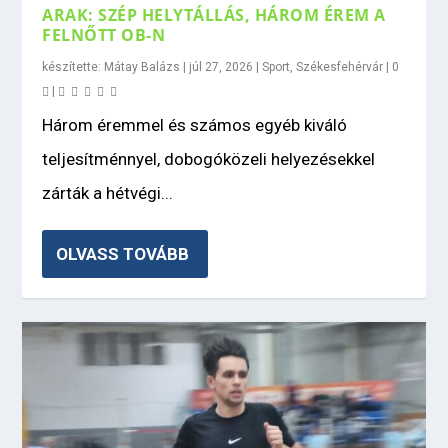
ARAK: SZÉP HELYTÁLLÁS, HÁROM ÉREM A
FELNŐTT OB-N
készítette:
Mátay Balázs
|
júl 27, 2026
|
Sport
,
Székesfehérvár
|
0
|
Három éremmel és számos egyéb kiváló
teljesítménnyel, dobogóközeli helyezésekkel
zárták a hétvégi...
OLVASS TOVÁBB