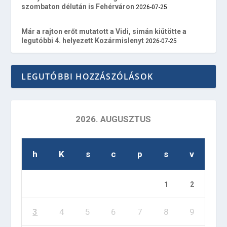
szombaton délután is Fehérváron
2026-07-25
Már a rajton erőt mutatott a Vidi, simán kiütötte a
legutóbbi 4. helyezett Kozármislenyt
2026-07-25
LEGUTÓBBI HOZZÁSZÓLÁSOK
2026. AUGUSZTUS
h
K
s
c
p
s
v
1
2
3
4
5
6
7
8
9