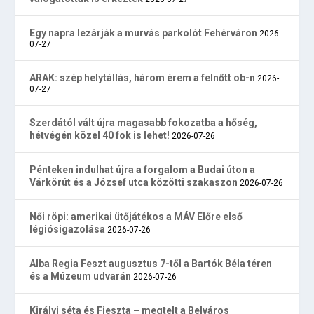
Egy napra lezárják a murvás parkolót Fehérváron
2026-
07-27
ARAK: szép helytállás, három érem a felnőtt ob-n
2026-
07-27
Szerdától vált újra magasabb fokozatba a hőség,
hétvégén közel 40 fok is lehet!
2026-07-26
Pénteken indulhat újra a forgalom a Budai úton a
Várkörút és a József utca közötti szakaszon
2026-07-26
Női röpi: amerikai ütőjátékos a MÁV Előre első
légiósigazolása
2026-07-26
Alba Regia Feszt augusztus 7-től a Bartók Béla téren
és a Múzeum udvarán
2026-07-26
Királyi séta és Fieszta – megtelt a Belváros