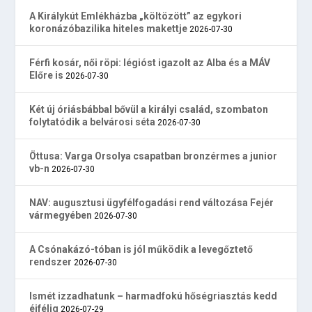
A Királykút Emlékházba „költözött” az egykori
koronázóbazilika hiteles makettje
2026-07-30
Férfi kosár, női röpi: légióst igazolt az Alba és a MÁV
Előre is
2026-07-30
Két új óriásbábbal bővül a királyi család, szombaton
folytatódik a belvárosi séta
2026-07-30
Öttusa: Varga Orsolya csapatban bronzérmes a junior
vb-n
2026-07-30
NAV: augusztusi ügyfélfogadási rend változása Fejér
vármegyében
2026-07-30
A Csónakázó-tóban is jól működik a levegőztető
rendszer
2026-07-30
Ismét izzadhatunk – harmadfokú hőségriasztás kedd
éjfélig
2026-07-29