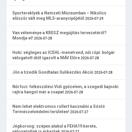
Sportereklyék a Nemzeti Múzeumban – Nikolics
először vált meg MLS-aranycipőjétől
2026-07-29
Van véleménye a KRESZ megújítás tervezetéről?
Mondja el!
2026-07-28
Hoki: végleges az ICEHL-menetrend, női röpi: bolgár
válogatott ütőt igazolt a MÁV Előre
2026-07-28
Jön a tizedik Gondtalan Sulikezdés Akció
2026-07-28
Női foci: felkészülési Vidi győzelem, a szegedi bajnoki
rajtra hangol már a csapat
2026-07-28
Nem lehet elektromos rollert használni a Sóstó
Természetvédelmi területen!
2026-07-27
Jégkorong: szépen alakul a FEHA19 kerete,
válogatottak is érkeztek
2026-07-27