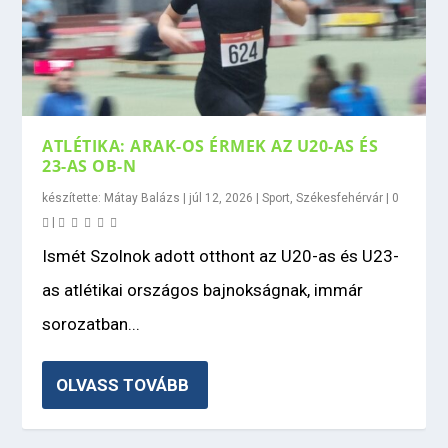
ATLÉTIKA: ARAK-OS ÉRMEK AZ U20-AS ÉS
23-AS OB-N
készítette:
Mátay Balázs
|
júl 12, 2026
|
Sport
,
Székesfehérvár
|
0
|
Ismét Szolnok adott otthont az U20-as és U23-
as atlétikai országos bajnokságnak, immár
sorozatban...
OLVASS TOVÁBB