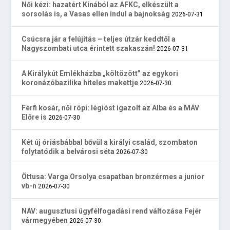
Női kézi: hazatért Kínából az AFKC, elkészült a
sorsolás is, a Vasas ellen indul a bajnokság
2026-07-31
Csúcsra jár a felújítás – teljes útzár keddtől a
Nagyszombati utca érintett szakaszán!
2026-07-31
A Királykút Emlékházba „költözött” az egykori
koronázóbazilika hiteles makettje
2026-07-30
Férfi kosár, női röpi: légióst igazolt az Alba és a MÁV
Előre is
2026-07-30
Két új óriásbábbal bővül a királyi család, szombaton
folytatódik a belvárosi séta
2026-07-30
Öttusa: Varga Orsolya csapatban bronzérmes a junior
vb-n
2026-07-30
NAV: augusztusi ügyfélfogadási rend változása Fejér
vármegyében
2026-07-30