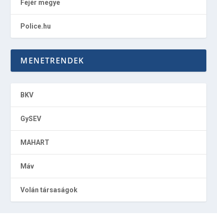
Fejér megye
Police.hu
MENETRENDEK
BKV
GySEV
MAHART
Máv
Volán társaságok