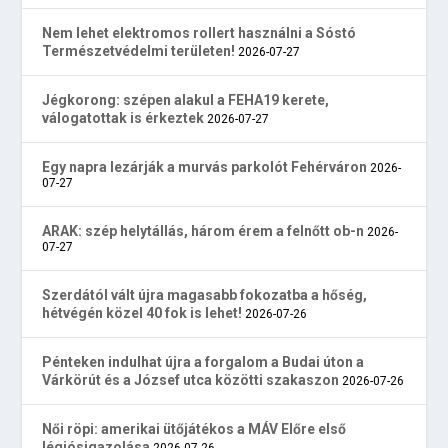
Nem lehet elektromos rollert használni a Sóstó
Természetvédelmi területen!
2026-07-27
Jégkorong: szépen alakul a FEHA19 kerete,
válogatottak is érkeztek
2026-07-27
Egy napra lezárják a murvás parkolót Fehérváron
2026-
07-27
ARAK: szép helytállás, három érem a felnőtt ob-n
2026-
07-27
Szerdától vált újra magasabb fokozatba a hőség,
hétvégén közel 40 fok is lehet!
2026-07-26
Pénteken indulhat újra a forgalom a Budai úton a
Várkörút és a József utca közötti szakaszon
2026-07-26
Női röpi: amerikai ütőjátékos a MÁV Előre első
légiósigazolása
2026-07-26