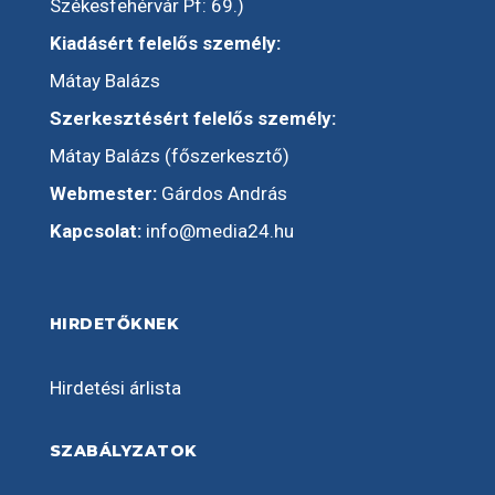
Székesfehérvár Pf: 69.)
Kiadásért felelős személy:
Mátay Balázs
Szerkesztésért felelős személy:
Mátay Balázs (főszerkesztő)
Webmester:
Gárdos András
Kapcsolat:
info@media24.hu
HIRDETŐKNEK
Hirdetési árlista
SZABÁLYZATOK