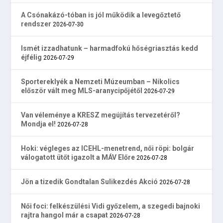
A Csónakázó-tóban is jól működik a levegőztető
rendszer
2026-07-30
Ismét izzadhatunk – harmadfokú hőségriasztás kedd
éjfélig
2026-07-29
Sportereklyék a Nemzeti Múzeumban – Nikolics
először vált meg MLS-aranycipőjétől
2026-07-29
Van véleménye a KRESZ megújítás tervezetéről?
Mondja el!
2026-07-28
Hoki: végleges az ICEHL-menetrend, női röpi: bolgár
válogatott ütőt igazolt a MÁV Előre
2026-07-28
Jön a tizedik Gondtalan Sulikezdés Akció
2026-07-28
Női foci: felkészülési Vidi győzelem, a szegedi bajnoki
rajtra hangol már a csapat
2026-07-28