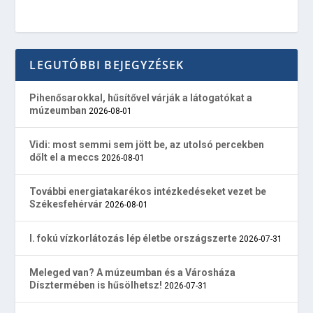
LEGUTÓBBI BEJEGYZÉSEK
Pihenősarokkal, hűsítővel várják a látogatókat a
múzeumban
2026-08-01
Vidi: most semmi sem jött be, az utolsó percekben
dőlt el a meccs
2026-08-01
További energiatakarékos intézkedéseket vezet be
Székesfehérvár
2026-08-01
I. fokú vízkorlátozás lép életbe országszerte
2026-07-31
Meleged van? A múzeumban és a Városháza
Dísztermében is hűsölhetsz!
2026-07-31