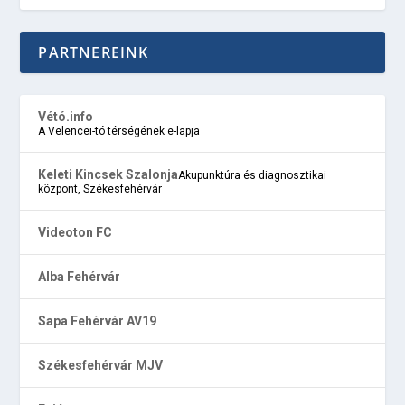
PARTNEREINK
Vétó.info
A Velencei-tó térségének e-lapja
Keleti Kincsek Szalonja
Akupunktúra és diagnosztikai
központ, Székesfehérvár
Videoton FC
Alba Fehérvár
Sapa Fehérvár AV19
Székesfehérvár MJV