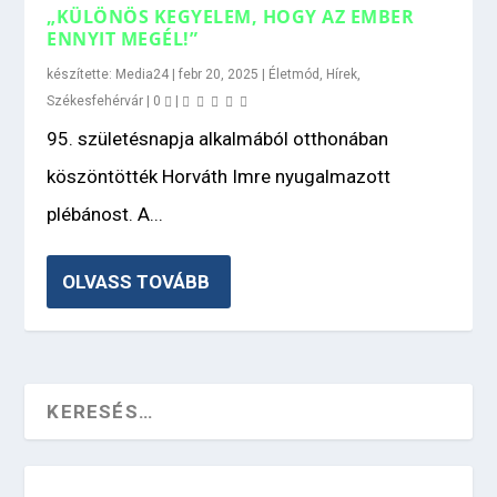
„KÜLÖNÖS KEGYELEM, HOGY AZ EMBER
ENNYIT MEGÉL!”
készítette:
Media24
|
febr 20, 2025
|
Életmód
,
Hírek
,
Székesfehérvár
|
0
|
95. születésnapja alkalmából otthonában
köszöntötték Horváth Imre nyugalmazott
plébánost. A...
OLVASS TOVÁBB