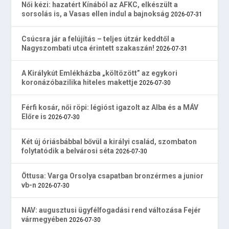
Női kézi: hazatért Kínából az AFKC, elkészült a
sorsolás is, a Vasas ellen indul a bajnokság
2026-07-31
Csúcsra jár a felújítás – teljes útzár keddtől a
Nagyszombati utca érintett szakaszán!
2026-07-31
A Királykút Emlékházba „költözött” az egykori
koronázóbazilika hiteles makettje
2026-07-30
Férfi kosár, női röpi: légióst igazolt az Alba és a MÁV
Előre is
2026-07-30
Két új óriásbábbal bővül a királyi család, szombaton
folytatódik a belvárosi séta
2026-07-30
Öttusa: Varga Orsolya csapatban bronzérmes a junior
vb-n
2026-07-30
NAV: augusztusi ügyfélfogadási rend változása Fejér
vármegyében
2026-07-30