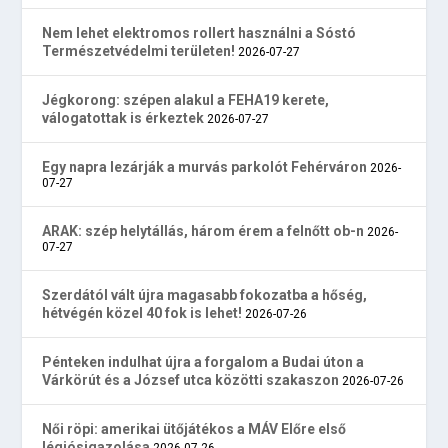
Nem lehet elektromos rollert használni a Sóstó
Természetvédelmi területen!
2026-07-27
Jégkorong: szépen alakul a FEHA19 kerete,
válogatottak is érkeztek
2026-07-27
Egy napra lezárják a murvás parkolót Fehérváron
2026-
07-27
ARAK: szép helytállás, három érem a felnőtt ob-n
2026-
07-27
Szerdától vált újra magasabb fokozatba a hőség,
hétvégén közel 40 fok is lehet!
2026-07-26
Pénteken indulhat újra a forgalom a Budai úton a
Várkörút és a József utca közötti szakaszon
2026-07-26
Női röpi: amerikai ütőjátékos a MÁV Előre első
légiósigazolása
2026-07-26