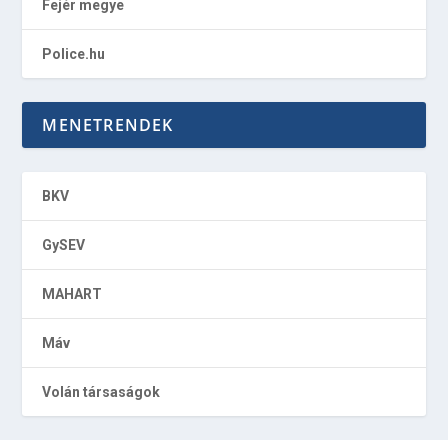
Fejér megye
Police.hu
MENETRENDEK
BKV
GySEV
MAHART
Máv
Volán társaságok