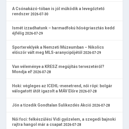
A Csónakázó-tóban is jól működik a levegőztető
rendszer
2026-07-30
Ismét izzadhatunk – harmadfokú hőségriasztás kedd
éjfélig
2026-07-29
Sportereklyék a Nemzeti Múzeumban – Nikolics
először vált meg MLS-aranycipőjétől
2026-07-29
Van véleménye a KRESZ megújítás tervezetéről?
Mondja el!
2026-07-28
Hoki: végleges az ICEHL-menetrend, női röpi: bolgár
válogatott ütőt igazolt a MÁV Előre
2026-07-28
Jön a tizedik Gondtalan Sulikezdés Akció
2026-07-28
Női foci: felkészülési Vidi győzelem, a szegedi bajnoki
rajtra hangol már a csapat
2026-07-28