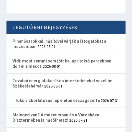
LEGUTÓBBI BEJEGYZÉSEK
Pihenősarokkal, hűsítővel várják a látogatókat a
múzeumban
2026-08-01
Vidi: most semmi sem jött be, az utolsó percekben
dőlt el a meccs
2026-08-01
További energiatakarékos intézkedéseket vezet be
Székesfehérvár
2026-08-01
I. fokú vízkorlátozás lép életbe országszerte
2026-07-31
Meleged van? A múzeumban és a Városháza
Dísztermében is hűsölhetsz!
2026-07-31