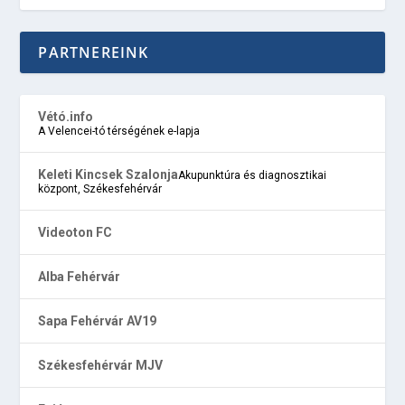
PARTNEREINK
Vétó.info
A Velencei-tó térségének e-lapja
Keleti Kincsek Szalonja
Akupunktúra és diagnosztikai
központ, Székesfehérvár
Videoton FC
Alba Fehérvár
Sapa Fehérvár AV19
Székesfehérvár MJV