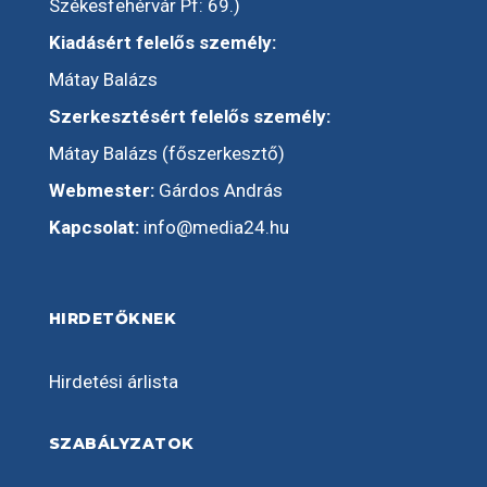
Székesfehérvár Pf: 69.)
Kiadásért felelős személy:
Mátay Balázs
Szerkesztésért felelős személy:
Mátay Balázs (főszerkesztő)
Webmester:
Gárdos András
Kapcsolat:
info@media24.hu
HIRDETŐKNEK
Hirdetési árlista
SZABÁLYZATOK