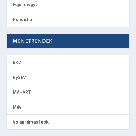
Fejér megye
Police.hu
MENETRENDEK
BKV
GySEV
MAHART
Máv
Volán társaságok