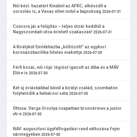
Női kézi: hazatért Kínából az AFKC, elkészült a
sorsolás is, a Vasas ellen indul a bajnokság
2026-07-31
Csúcsra jár a felújítás – teljes útzár keddtől a
Nagyszombati utca érintett szakaszán!
2026-07-31
A Királykút Emlékházba „költözött” az egykori
koronázóbazilika hiteles makettje
2026-07-30
Férfi kosár, női röpi: légióst igazolt az Alba és a MÁV
Előre is
2026-07-30
Két új óriásbábbal bővül a királyi család, szombaton
folytatódik a belvárosi séta
2026-07-30
Öttusa: Varga Orsolya csapatban bronzérmes a junior
vb-n
2026-07-30
NAV: augusztusi ügyfélfogadási rend változása Fejér
vármegyében
2026-07-30