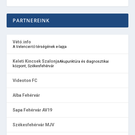
PARTNEREINK
Vétó.info
A Velencei-tó térségének e-lapja
Keleti Kincsek Szalonja
Akupunktúra és diagnosztikai
központ, Székesfehérvár
Videoton FC
Alba Fehérvár
Sapa Fehérvár AV19
Székesfehérvár MJV