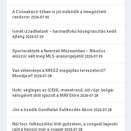
A Csónakázó-tóban is jól működik a levegőztető
rendszer
2026-07-30
Ismét izzadhatunk – harmadfokú hőségriasztás kedd
éjfélig
2026-07-29
Sportereklyék a Nemzeti Múzeumban – Nikolics
először vált meg MLS-aranycipőjétől
2026-07-29
Van véleménye a KRESZ megújítás tervezetéről?
Mondja el!
2026-07-28
Hoki: végleges az ICEHL-menetrend, női röpi: bolgár
válogatott ütőt igazolt a MÁV Előre
2026-07-28
Jön a tizedik Gondtalan Sulikezdés Akció
2026-07-28
Női foci: felkészülési Vidi győzelem, a szegedi bajnoki
rajtra hangol már a csapat
2026-07-28