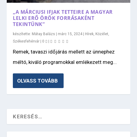
„A MÁRCIUSI IFJAK TETTEIRE A MAGYAR
LELKI ERŐ ÖRÖK FORRÁSAKÉNT
TEKINTÜNK”
készítette:
Mátay Balázs
|
márc 15, 2024
|
Hírek
,
Közélet
,
Székesfehérvár
|
0
|
Remek, tavaszi időjárás mellett az ünnephez
méltó, kiváló programokkal emlékezett meg...
OLVASS TOVÁBB