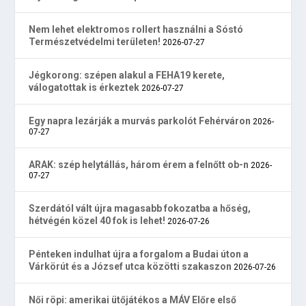
Nem lehet elektromos rollert használni a Sóstó
Természetvédelmi területen!
2026-07-27
Jégkorong: szépen alakul a FEHA19 kerete,
válogatottak is érkeztek
2026-07-27
Egy napra lezárják a murvás parkolót Fehérváron
2026-
07-27
ARAK: szép helytállás, három érem a felnőtt ob-n
2026-
07-27
Szerdától vált újra magasabb fokozatba a hőség,
hétvégén közel 40 fok is lehet!
2026-07-26
Pénteken indulhat újra a forgalom a Budai úton a
Várkörút és a József utca közötti szakaszon
2026-07-26
Női röpi: amerikai ütőjátékos a MÁV Előre első