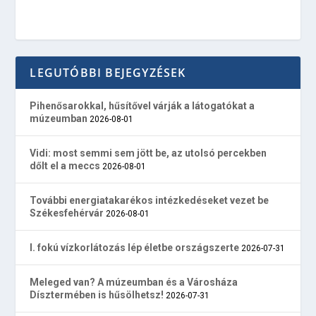
LEGUTÓBBI BEJEGYZÉSEK
Pihenősarokkal, hűsítővel várják a látogatókat a
múzeumban
2026-08-01
Vidi: most semmi sem jött be, az utolsó percekben
dőlt el a meccs
2026-08-01
További energiatakarékos intézkedéseket vezet be
Székesfehérvár
2026-08-01
I. fokú vízkorlátozás lép életbe országszerte
2026-07-31
Meleged van? A múzeumban és a Városháza
Dísztermében is hűsölhetsz!
2026-07-31