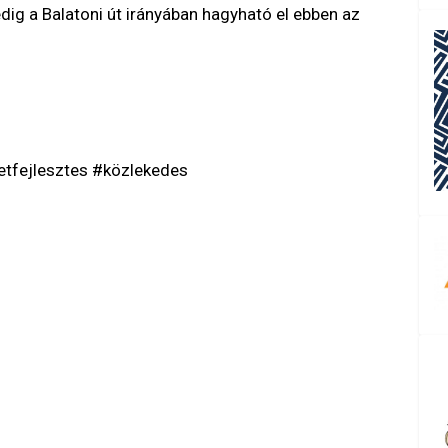
pedig a Balatoni út irányában hagyható el ebben az
letfejlesztes #közlekedes