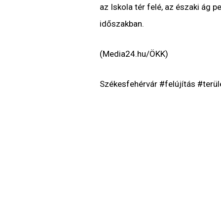
az Iskola tér felé, az északi ág 
időszakban.
(Media24.hu/ÖKK)
Székesfehérvár #felújítás #terü