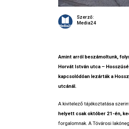
Szerző:
Media24
Amint arról beszámoltunk, foly
Horvát István utca – Hosszúsé
kapcsolódóan lezárták a Hosszú
utcánál.
A kivitelező tájékoztatása szerin
helyett csak október 21-én, k
forgalomnak. A Tóvárosi lakónegy