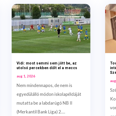
Vidi: most semmi sem jött be, az
To
utolsó percekben dőlt el a meccs
int
Sz
aug 1, 2026
aug
Nem mindennapos, de nem is
Sz
egyedülálló módon iskolapéldáját
Ko
mutatta be a labdarúgó NB II
vo
(Merkantil Bank Liga) 2....