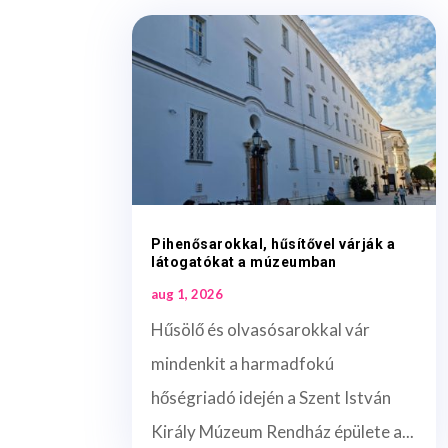
Pihenősarokkal, hűsítővel várják a
látogatókat a múzeumban
aug 1, 2026
Hűsölő és olvasósarokkal vár
mindenkit a harmadfokú
hőségriadó idején a Szent István
Király Múzeum Rendház épülete a...