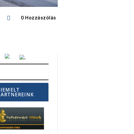

0 Hozzászólás
Vörösmarty Rádió
KIEMELT
PARTNEREINK