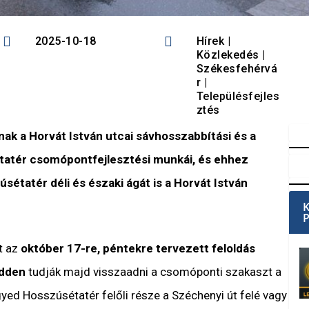


2025-10-18
Hírek
|
Közlekedés
|
Székesfehérvá
r
|
Településfejles
ztés
nak a Horvát István utcai sávhosszabbítási és a
tatér csomópontfejlesztési munkái, és ehhez
sétatér déli és északi ágát is a Horvát István
t az
október 17-re, péntekre tervezett feloldás
edden
tudják majd visszaadni a csomóponti szakaszt a
ed Hosszúsétatér felőli része a Széchenyi út felé vagy