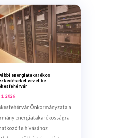
vábbi energiatakarékos
ézkedéseket vezet be
ékesfehérvár
 1, 2026
ékesfehérvár Önkormányzata a
rmány energiatakarékosságra
natkozó felhívásához