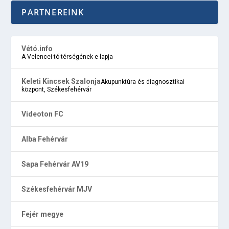
PARTNEREINK
Vétó.info
A Velencei-tó térségének e-lapja
Keleti Kincsek Szalonja
Akupunktúra és diagnosztikai
központ, Székesfehérvár
Videoton FC
Alba Fehérvár
Sapa Fehérvár AV19
Székesfehérvár MJV
Fejér megye