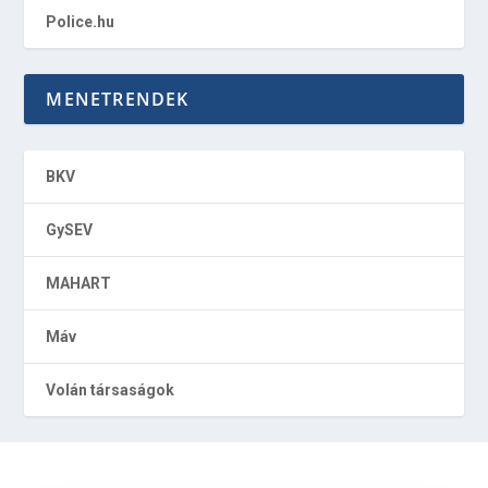
Police.hu
MENETRENDEK
BKV
GySEV
MAHART
Máv
Volán társaságok