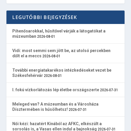
LEGUTÓBBI BEJEGYZÉSEK
Pihenősarokkal, hűsítővel várják a látogatókat a
múzeumban
2026-08-01
Vidi: most semmi sem jött be, az utolsó percekben
dőlt el a meccs
2026-08-01
További energiatakarékos intézkedéseket vezet be
Székesfehérvár
2026-08-01
I. fokú vízkorlátozás lép életbe országszerte
2026-07-31
Meleged van? A múzeumban és a Városháza
Dísztermében is hűsölhetsz!
2026-07-31
Női kézi: hazatért Kínából az AFKC, elkészült a
sorsolás is, a Vasas ellen indul a bajnokság
2026-07-31