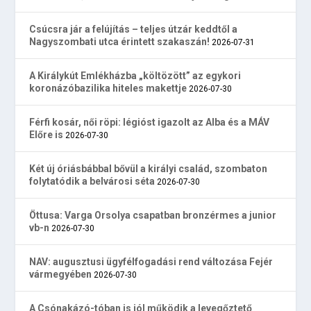
Csúcsra jár a felújítás – teljes útzár keddtől a
Nagyszombati utca érintett szakaszán!
2026-07-31
A Királykút Emlékházba „költözött” az egykori
koronázóbazilika hiteles makettje
2026-07-30
Férfi kosár, női röpi: légióst igazolt az Alba és a MÁV
Előre is
2026-07-30
Két új óriásbábbal bővül a királyi család, szombaton
folytatódik a belvárosi séta
2026-07-30
Öttusa: Varga Orsolya csapatban bronzérmes a junior
vb-n
2026-07-30
NAV: augusztusi ügyfélfogadási rend változása Fejér
vármegyében
2026-07-30
A Csónakázó-tóban is jól működik a levegőztető