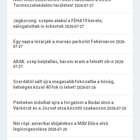
Természetvédelmi területen!
2026-07-27
Jégkorong: szépen alakul a FEHA19 kerete,
válogatottak is érkeztek
2026-07-27
Egy napra lezárják a murvás parkolót Fehérváron
2026-
07-27
ARAK: szép helytállás, három érem a felnőtt ob-n
2026-
07-27
Szerdától vált újra magasabb fokozatba a hőség,
hétvégén közel 40 fok is lehet!
2026-07-26
Pénteken indulhat újra a forgalom a Budai úton a
Várkörút és a József utca közötti szakaszon
2026-07-26
Női röpi: amerikai ütőjátékos a MÁV Előre első
légiósigazolása
2026-07-26