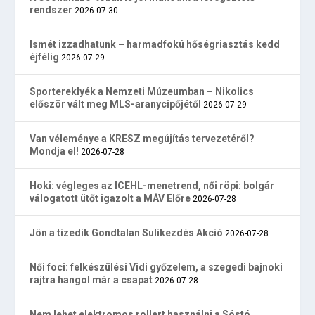
rendszer
2026-07-30
Ismét izzadhatunk – harmadfokú hőségriasztás kedd
éjfélig
2026-07-29
Sportereklyék a Nemzeti Múzeumban – Nikolics
először vált meg MLS-aranycipőjétől
2026-07-29
Van véleménye a KRESZ megújítás tervezetéről?
Mondja el!
2026-07-28
Hoki: végleges az ICEHL-menetrend, női röpi: bolgár
válogatott ütőt igazolt a MÁV Előre
2026-07-28
Jön a tizedik Gondtalan Sulikezdés Akció
2026-07-28
Női foci: felkészülési Vidi győzelem, a szegedi bajnoki
rajtra hangol már a csapat
2026-07-28
Nem lehet elektromos rollert használni a Sóstó