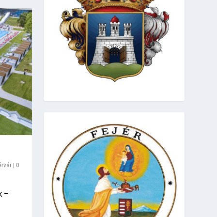
rvár
|
0
k –