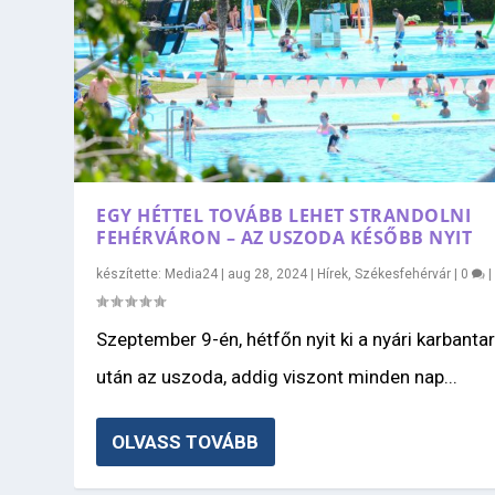
EGY HÉTTEL TOVÁBB LEHET STRANDOLNI
FEHÉRVÁRON – AZ USZODA KÉSŐBB NYIT
készítette:
Media24
|
aug 28, 2024
|
Hírek
,
Székesfehérvár
|
0
|
Szeptember 9-én, hétfőn nyit ki a nyári karbanta
után az uszoda, addig viszont minden nap...
OLVASS TOVÁBB