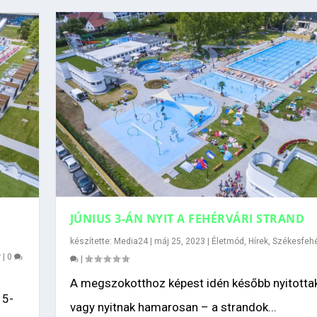
JÚNIUS 3-ÁN NYIT A FEHÉRVÁRI STRAND
készítette:
Media24
|
máj 25, 2023
|
Életmód
,
Hírek
,
Székesfehé
r
|
0
|
A megszokotthoz képest idén később nyitotta
15-
vagy nyitnak hamarosan – a strandok...