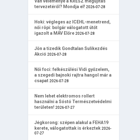
Van véleménye a KRESZ megújítás
tervezetéről? Mondja el!
2026-07-28
Hoki: végleges az ICEHL-menetrend,
női röpi: bolgár válogatott ütőt
igazolt a MÁV Előre
2026-07-28
Jön a tizedik Gondtalan Sulikezdés
Akció
2026-07-28
Női foci: felkészülési Vidi győzelem,
a szegedi bajnoki rajtra hangol már a
csapat
2026-07-28
Nem lehet elektromos rollert
használni a Sóstó Természetvédelmi
területen!
2026-07-27
Jégkorong: szépen alakul a FEHA19
kerete, válogatottak is érkeztek
2026-
07-27