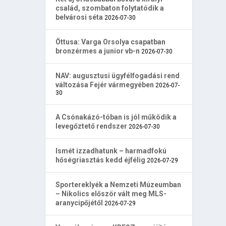
család, szombaton folytatódik a
belvárosi séta
2026-07-30
Öttusa: Varga Orsolya csapatban
bronzérmes a junior vb-n
2026-07-30
NAV: augusztusi ügyfélfogadási rend
változása Fejér vármegyében
2026-07-
30
A Csónakázó-tóban is jól működik a
levegőztető rendszer
2026-07-30
Ismét izzadhatunk – harmadfokú
hőségriasztás kedd éjfélig
2026-07-29
Sportereklyék a Nemzeti Múzeumban
– Nikolics először vált meg MLS-
aranycipőjétől
2026-07-29