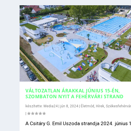
VÁLTOZATLAN ÁRAKKAL JÚNIUS 15-ÉN,
SZOMBATON NYIT A FEHÉRVÁRI STRAND
készítette:
Media24
|
jún 8, 2024
|
Életmód
,
Hírek
,
Székesfehérvá
|
A Csitáry G. Emil Uszoda strandja 2024. június 