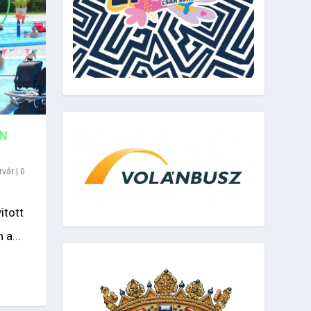
EN
rvár
|
0
itott
 a...