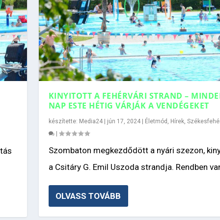
KINYITOTT A FEHÉRVÁRI STRAND – MIND
NAP ESTE HÉTIG VÁRJÁK A VENDÉGEKET
készítette:
Media24
|
jún 17, 2024
|
Életmód
,
Hírek
,
Székesfehé
|
Szombaton megkezdődött a nyári szezon, kiny
rtás
a Csitáry G. Emil Uszoda strandja. Rendben van
OLVASS TOVÁBB