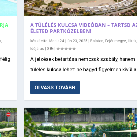
RJA
A TÚLÉLÉS KULCSA VIDEÓBAN – TARTSD A
ÉLETED PARTKÖZELBEN!
k
,
készítette:
Media24
|
jún 23, 2025
|
Balaton
,
Fejér megye
,
Hírek
Időjárás
|
0
|
félig
A jelzések betartása nemcsak szabály, hanem 
túlélés kulcsa lehet: ne hagyd figyelmen kívül a.
OLVASS TOVÁBB