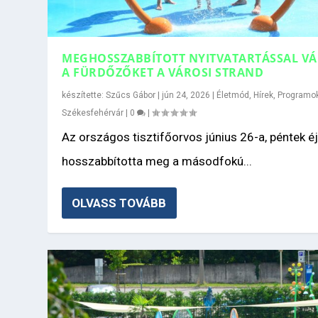
MEGHOSSZABBÍTOTT NYITVATARTÁSSAL VÁ
A FÜRDŐZŐKET A VÁROSI STRAND
készítette:
Szűcs Gábor
|
jún 24, 2026
|
Életmód
,
Hírek
,
Programo
Székesfehérvár
|
0
|
Az országos tisztifőorvos június 26-a, péntek éj
hosszabbította meg a másodfokú...
OLVASS TOVÁBB