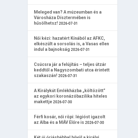
Meleged van? A múzeumban és a
Városháza Dísztermében is
hűsölhetsz!
2026-07-31
Női kézi: hazatért Kínából az AFKC,
elkészült a sorsolás is, a Vasas ellen
indul a bajnokság
2026-07-31
Csúcsra jár a felújítás – teljes útzár
keddtől a Nagyszombati utca érintett
szakaszán!
2026-07-31
A Királykút Emlékházba „költözött”
az egykori koronázóbazilika hiteles
makettje
2026-07-30
Férfi kosár, női röpi: légióst igazolt
az Alba és a MÁV Előre is
2026-07-30
Két új óriásbábbal bővül a királyi