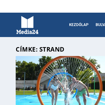
KEZDŐLAP
BULV
CÍMKE:
STRAND