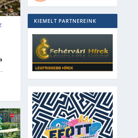
KIEMELT PARTNEREINK
Z
,
a
..