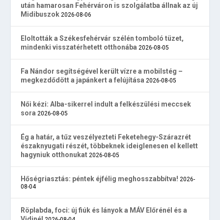
után hamarosan Fehérváron is szolgálatba állnak az új
Midibuszok
2026-08-06
Eloltották a Székesfehérvár szélén tomboló tüzet,
mindenki visszatérhetett otthonába
2026-08-05
Fa Nándor segítségével került vízre a mobilstég –
megkezdődött a japánkert a felújítása
2026-08-05
Női kézi: Alba-sikerrel indult a felkészülési meccsek
sora
2026-08-05
Ég a határ, a tűz veszélyezteti Feketehegy-Szárazrét
északnyugati részét, többeknek ideiglenesen el kellett
hagyniuk otthonukat
2026-08-05
Hőségriasztás: péntek éjfélig meghosszabbítva!
2026-
08-04
Röplabda, foci: új fiúk és lányok a MÁV Előrénél és a
Vidinél
2026-08-04