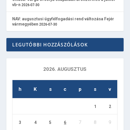
vb-n
2026-07-30
NAV: augusztusi ügyfélfogadási rend változása Fejér
vármegyében
2026-07-30
LEGUTÓBBI HOZZÁSZÓLÁSOK
2026. AUGUSZTUS
h
K
s
c
p
s
v
1
2
7
8
9
3
4
5
6