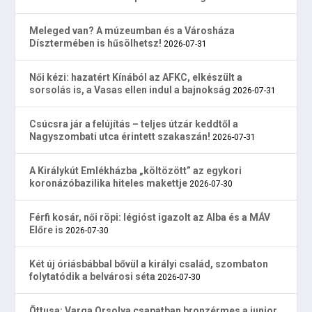
Meleged van? A múzeumban és a Városháza
Dísztermében is hűsölhetsz!
2026-07-31
Női kézi: hazatért Kínából az AFKC, elkészült a
sorsolás is, a Vasas ellen indul a bajnokság
2026-07-31
Csúcsra jár a felújítás – teljes útzár keddtől a
Nagyszombati utca érintett szakaszán!
2026-07-31
A Királykút Emlékházba „költözött” az egykori
koronázóbazilika hiteles makettje
2026-07-30
Férfi kosár, női röpi: légióst igazolt az Alba és a MÁV
Előre is
2026-07-30
Két új óriásbábbal bővül a királyi család, szombaton
folytatódik a belvárosi séta
2026-07-30
Öttusa: Varga Orsolya csapatban bronzérmes a junior