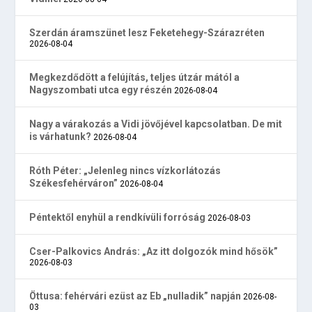
Szerdán áramszünet lesz Feketehegy-Szárazréten
2026-08-04
Megkezdődött a felújítás, teljes útzár mától a
Nagyszombati utca egy részén
2026-08-04
Nagy a várakozás a Vidi jövőjével kapcsolatban. De mit
is várhatunk?
2026-08-04
Róth Péter: „Jelenleg nincs vízkorlátozás
Székesfehérváron”
2026-08-04
Péntektől enyhül a rendkívüli forróság
2026-08-03
Cser-Palkovics András: „Az itt dolgozók mind hősök”
2026-08-03
Öttusa: fehérvári ezüst az Eb „nulladik” napján
2026-08-
03