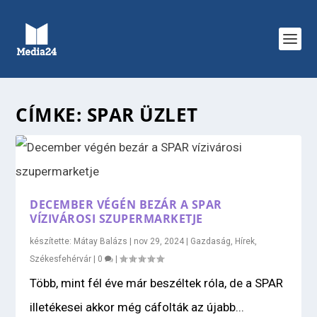
CÍMKE:
SPAR ÜZLET
DECEMBER VÉGÉN BEZÁR A SPAR
VÍZIVÁROSI SZUPERMARKETJE
készítette:
Mátay Balázs
|
nov 29, 2024
|
Gazdaság
,
Hírek
,
Székesfehérvár
|
0
|
Több, mint fél éve már beszéltek róla, de a SPAR
illetékesei akkor még cáfolták az újabb...