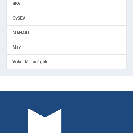
BKV
GySEV
MAHART
Máv
Volán társaságok