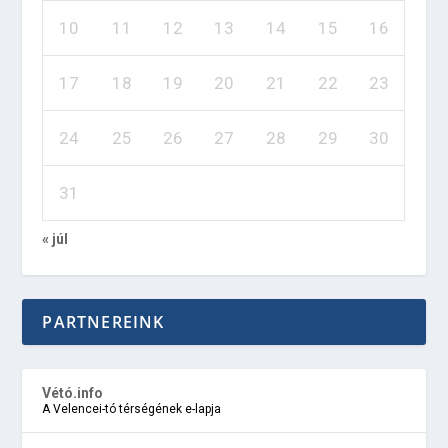
10
11
12
13
14
15
16
17
18
19
20
21
22
23
24
25
26
27
28
29
30
31
« júl
PARTNEREINK
Vétó.info
A Velencei-tó térségének e-lapja