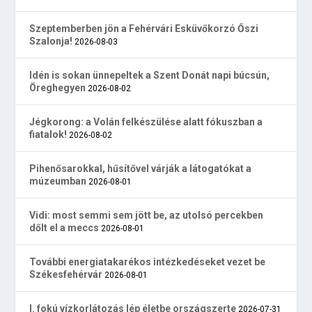
Szeptemberben jön a Fehérvári Esküvőkorzó Őszi
Szalonja!
2026-08-03
Idén is sokan ünnepeltek a Szent Donát napi búcsún,
Öreghegyen
2026-08-02
Jégkorong: a Volán felkészülése alatt fókuszban a
fiatalok!
2026-08-02
Pihenősarokkal, hűsítővel várják a látogatókat a
múzeumban
2026-08-01
Vidi: most semmi sem jött be, az utolsó percekben
dőlt el a meccs
2026-08-01
További energiatakarékos intézkedéseket vezet be
Székesfehérvár
2026-08-01
I. fokú vízkorlátozás lép életbe országszerte
2026-07-31