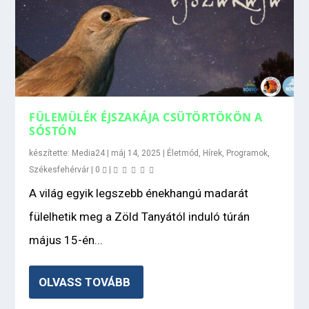
FÜLEMÜLÉK ÉJSZAKÁJA CSÜTÖRTÖKÖN A
SÓSTÓN
készítette:
Media24
|
máj 14, 2025
|
Életmód
,
Hírek
,
Programok
,
Székesfehérvár
|
0
|
A világ egyik legszebb énekhangú madarát
fülelhetik meg a Zöld Tanyától induló túrán
május 15-én...
OLVASS TOVÁBB