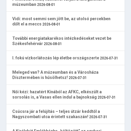
múzeumban
2026-08-01
Vidi: most semmi sem jött be, az utolsó percekben
dőlt el a meccs
2026-08-01
További energiatakarékos intézkedéseket vezet be
Székesfehérvár
2026-08-01
I. fokú vízkorlátozás lép életbe országszerte
2026-07-31
Meleged van? A múzeumban és a Városháza
Dísztermében is hűsölhetsz!
2026-07-31
Női kézi: hazatért Kínából az AFKC, elkészült a
sorsolás is, a Vasas ellen indul a bajnokság
2026-07-31
Csúcsra jár a felújítás – teljes útzár keddtől a
Nagyszombati utca érintett szakaszán!
2026-07-31