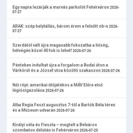
Egy napra lezárják a murvás parkolót Fehérváron
2026-
07-27
ARAK: szép helytállás, három érem a felnőtt ob-n
2026-
07-27
Szerdától vált újra magasabb fokozatba a hőség,
hétvégén közel 40 fok is lehet!
2026-07-26
Pénteken indulhat újra a forgalom a Budai úton a
Várkörút és a József utca közötti szakaszon
2026-07-26
Női röpi: amerikai ütőjátékos a MÁV Előre első
légiósigazolása
2026-07-26
Alba Regia Feszt augusztus 7-től a Bartók Béla téren
és a Múzeum udvarán
2026-07-26
Királyi séta és Fieszta – megtelt a Belváros
szombaton délután is Fehérváron
2026-07-25