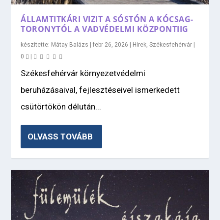
ÁLLAMTITKÁRI VIZIT A SÓSTÓN A KÓCSAG-
TORONYTÓL A VADVÉDELMI KÖZPONTIIG
készítette:
Mátay Balázs
|
febr 26, 2026
|
Hírek
,
Székesfehérvár
|
0
|
Székesfehérvár környezetvédelmi
beruházásaival, fejlesztéseivel ismerkedett
csütörtökön délután...
OLVASS TOVÁBB