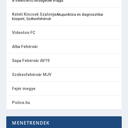
A Velencei-tó térségének e-lapja
Keleti Kincsek Szalonja
Akupunktúra és diagnosztikai
központ, Székesfehérvár
Videoton FC
Alba Fehérvár
Sapa Fehérvár AV19
Székesfehérvár MJV
Fejér megye
Police.hu
MENETRENDEK