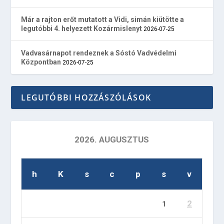
Már a rajton erőt mutatott a Vidi, simán kiütötte a
legutóbbi 4. helyezett Kozármislenyt
2026-07-25
Vadvasárnapot rendeznek a Sóstó Vadvédelmi
Központban
2026-07-25
LEGUTÓBBI HOZZÁSZÓLÁSOK
2026. AUGUSZTUS
h
K
s
c
p
s
v
2
1