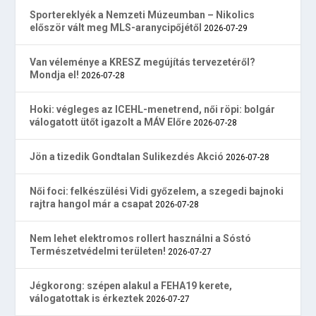
Sportereklyék a Nemzeti Múzeumban – Nikolics
először vált meg MLS-aranycipőjétől
2026-07-29
Van véleménye a KRESZ megújítás tervezetéről?
Mondja el!
2026-07-28
Hoki: végleges az ICEHL-menetrend, női röpi: bolgár
válogatott ütőt igazolt a MÁV Előre
2026-07-28
Jön a tizedik Gondtalan Sulikezdés Akció
2026-07-28
Női foci: felkészülési Vidi győzelem, a szegedi bajnoki
rajtra hangol már a csapat
2026-07-28
Nem lehet elektromos rollert használni a Sóstó
Természetvédelmi területen!
2026-07-27
Jégkorong: szépen alakul a FEHA19 kerete,
válogatottak is érkeztek
2026-07-27