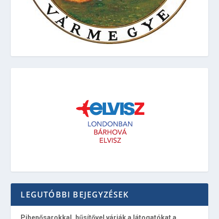
LEGUTÓBBI BEJEGYZÉSEK
Pihenősarokkal, hűsítővel várják a látogatókat a