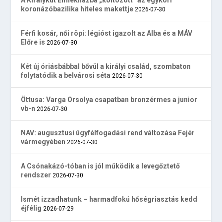
A Királykút Emlékházba „költözött” az egykori
koronázóbazilika hiteles makettje
2026-07-30
Férfi kosár, női röpi: légióst igazolt az Alba és a MÁV
Előre is
2026-07-30
Két új óriásbábbal bővül a királyi család, szombaton
folytatódik a belvárosi séta
2026-07-30
Öttusa: Varga Orsolya csapatban bronzérmes a junior
vb-n
2026-07-30
NAV: augusztusi ügyfélfogadási rend változása Fejér
vármegyében
2026-07-30
A Csónakázó-tóban is jól működik a levegőztető
rendszer
2026-07-30
Ismét izzadhatunk – harmadfokú hőségriasztás kedd
éjfélig
2026-07-29