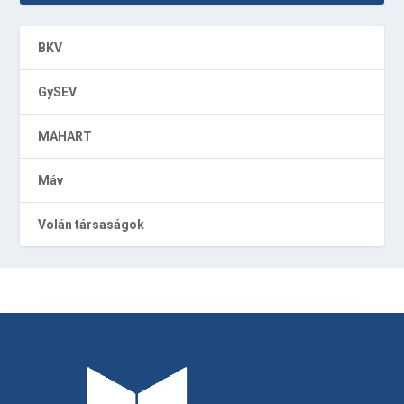
BKV
GySEV
MAHART
Máv
Volán társaságok