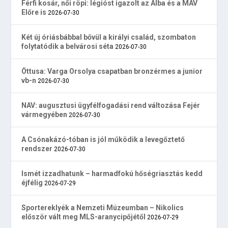
Férfi kosár, női röpi: légióst igazolt az Alba és a MÁV
Előre is
2026-07-30
Két új óriásbábbal bővül a királyi család, szombaton
folytatódik a belvárosi séta
2026-07-30
Öttusa: Varga Orsolya csapatban bronzérmes a junior
vb-n
2026-07-30
NAV: augusztusi ügyfélfogadási rend változása Fejér
vármegyében
2026-07-30
A Csónakázó-tóban is jól működik a levegőztető
rendszer
2026-07-30
Ismét izzadhatunk – harmadfokú hőségriasztás kedd
éjfélig
2026-07-29
Sportereklyék a Nemzeti Múzeumban – Nikolics
először vált meg MLS-aranycipőjétől
2026-07-29