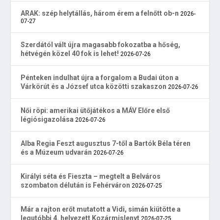
ARAK: szép helytállás, három érem a felnőtt ob-n
2026-
07-27
Szerdától vált újra magasabb fokozatba a hőség,
hétvégén közel 40 fok is lehet!
2026-07-26
Pénteken indulhat újra a forgalom a Budai úton a
Várkörút és a József utca közötti szakaszon
2026-07-26
Női röpi: amerikai ütőjátékos a MÁV Előre első
légiósigazolása
2026-07-26
Alba Regia Feszt augusztus 7-től a Bartók Béla téren
és a Múzeum udvarán
2026-07-26
Királyi séta és Fieszta – megtelt a Belváros
szombaton délután is Fehérváron
2026-07-25
Már a rajton erőt mutatott a Vidi, simán kiütötte a
legutóbbi 4. helyezett Kozármislenyt
2026-07-25