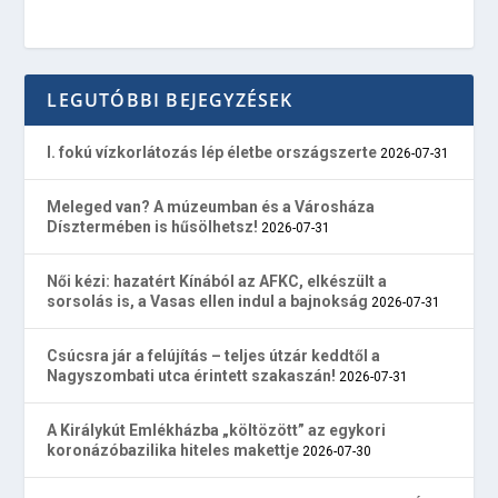
LEGUTÓBBI BEJEGYZÉSEK
I. fokú vízkorlátozás lép életbe országszerte
2026-07-31
Meleged van? A múzeumban és a Városháza
Dísztermében is hűsölhetsz!
2026-07-31
Női kézi: hazatért Kínából az AFKC, elkészült a
sorsolás is, a Vasas ellen indul a bajnokság
2026-07-31
Csúcsra jár a felújítás – teljes útzár keddtől a
Nagyszombati utca érintett szakaszán!
2026-07-31
A Királykút Emlékházba „költözött” az egykori
koronázóbazilika hiteles makettje
2026-07-30