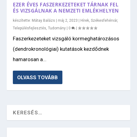
EZER ÉVES FASZERKEZETEKET TÁRNAK FEL
ÉS VIZSGÁLNAK A NEMZETI EMLÉKHELYEN
készítette:
Mátay Balázs
|
máj 2, 2023
|
Hírek
,
Székesfehérvár
,
Településfejlesztés
,
Tudomány
|
0
|
Faszerkezeteket vizsgáló kormeghatározásos
(dendrokronológiai) kutatások kezdődnek
hamarosan a...
OLVASS TOVÁBB