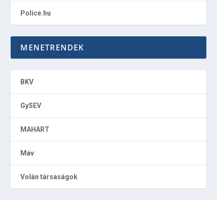
Police.hu
MENETRENDEK
BKV
GySEV
MAHART
Máv
Volán társaságok