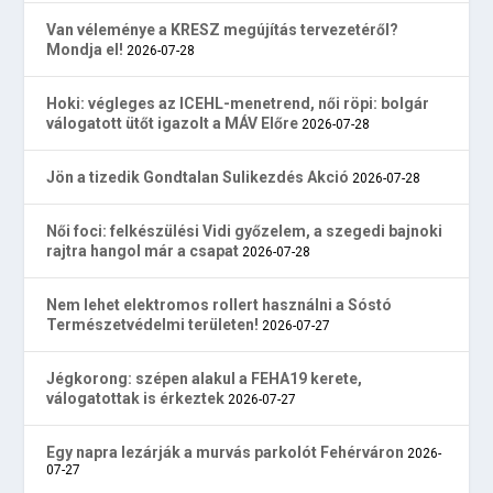
Van véleménye a KRESZ megújítás tervezetéről?
Mondja el!
2026-07-28
Hoki: végleges az ICEHL-menetrend, női röpi: bolgár
válogatott ütőt igazolt a MÁV Előre
2026-07-28
Jön a tizedik Gondtalan Sulikezdés Akció
2026-07-28
Női foci: felkészülési Vidi győzelem, a szegedi bajnoki
rajtra hangol már a csapat
2026-07-28
Nem lehet elektromos rollert használni a Sóstó
Természetvédelmi területen!
2026-07-27
Jégkorong: szépen alakul a FEHA19 kerete,
válogatottak is érkeztek
2026-07-27
Egy napra lezárják a murvás parkolót Fehérváron
2026-
07-27