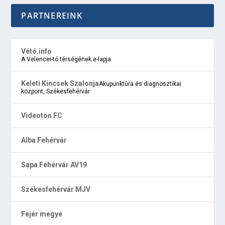
PARTNEREINK
Vétó.info
A Velencei-tó térségének e-lapja
Keleti Kincsek Szalonja
Akupunktúra és diagnosztikai
központ, Székesfehérvár
Videoton FC
Alba Fehérvár
Sapa Fehérvár AV19
Székesfehérvár MJV
Fejér megye