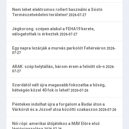
Nem lehet elektromos rollert használni a Sóstó
Természetvédelmi területen!
2026-07-27
Jégkorong: szépen alakul a FEHA19 kerete,
válogatottak is érkeztek
2026-07-27
Egy napra lezárják a murvás parkolót Fehérváron
2026-
07-27
ARAK: szép helytállás, három érem a felnőtt ob-n
2026-
07-27
Szerdától vált újra magasabb fokozatba a hőség,
hétvégén közel 40 fok is lehet!
2026-07-26
Pénteken indulhat újra a forgalom a Budai úton a
Várkörút és a József utca közötti szakaszon
2026-07-26
Női röpi: amerikai ütőjátékos a MÁV Előre első
légiósigazolása
2026-07-26