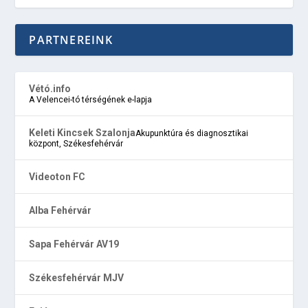
PARTNEREINK
Vétó.info
A Velencei-tó térségének e-lapja
Keleti Kincsek Szalonja
Akupunktúra és diagnosztikai
központ, Székesfehérvár
Videoton FC
Alba Fehérvár
Sapa Fehérvár AV19
Székesfehérvár MJV