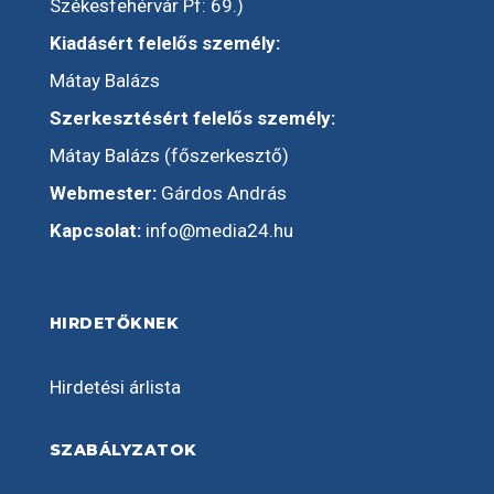
Székesfehérvár Pf: 69.)
Kiadásért felelős személy:
Mátay Balázs
Szerkesztésért felelős személy:
Mátay Balázs (főszerkesztő)
Webmester:
Gárdos András
Kapcsolat:
info@media24.hu
HIRDETŐKNEK
Hirdetési árlista
SZABÁLYZATOK