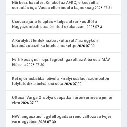
Női kézi: hazatért Kínából az AFKC, elkészült a
sorsolás is, a Vasas ellen indul a bajnokság
2026-07-31
Csúcsra jár a felújítás – teljes útzár keddtől a
Nagyszombati utca érintett szakaszán!
2026-07-31
A Királykút Emlékházba „költözött” az egykori
koronázóbazilika hiteles makettje
2026-07-30
Férfi kosár, női röpi: légióst igazolt az Alba és a MÁV
Előre is
2026-07-30
Két új óriásbábbal bővül a királyi család, szombaton
folytatódik a belvárosi séta
2026-07-30
Öttusa: Varga Orsolya csapatban bronzérmes a junior
vb-n
2026-07-30
NAV: augusztusi ügyfélfogadási rend változása Fejér
vármegyében
2026-07-30