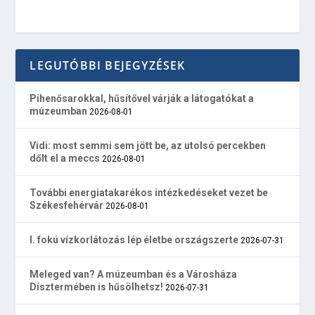
LEGUTÓBBI BEJEGYZÉSEK
Pihenősarokkal, hűsítővel várják a látogatókat a
múzeumban
2026-08-01
Vidi: most semmi sem jött be, az utolsó percekben
dőlt el a meccs
2026-08-01
További energiatakarékos intézkedéseket vezet be
Székesfehérvár
2026-08-01
I. fokú vízkorlátozás lép életbe országszerte
2026-07-31
Meleged van? A múzeumban és a Városháza
Dísztermében is hűsölhetsz!
2026-07-31