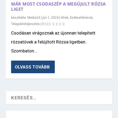
MÁR MOST CSODASZÉP A MEGÚJULT RÓZSA
LIGET
készítette:
Media24
|
jún 1, 2024
|
Hírek
,
Székesfehérvár
,
Településfejlesztés
|
0
|
Csodásan virágoznak az újonnan telepített
rózsatövek a felújított Rózsa ligetben.
Szombaton...
OLVASS TOVÁBB