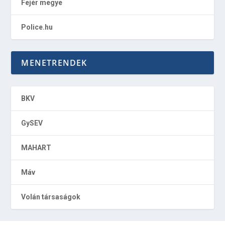
Fejér megye
Police.hu
MENETRENDEK
BKV
GySEV
MAHART
Máv
Volán társaságok