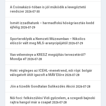
A Csónakázó-tóban is jól működik a levegőztető
rendszer
2026-07-30
Ismét izzadhatunk – harmadfokú hőségriasztás kedd
éjfélig
2026-07-29
Sportereklyék a Nemzeti Múzeumban – Nikolics
először vált meg MLS-aranycipőjétől
2026-07-29
Van véleménye a KRESZ megújítás tervezetéről?
Mondja el!
2026-07-28
Hoki: végleges az ICEHL-menetrend, női röpi: bolgár
válogatott ütőt igazolt a MÁV Előre
2026-07-28
Jön a tizedik Gondtalan Sulikezdés Akció
2026-07-28
Női foci: felkészülési Vidi győzelem, a szegedi bajnoki
rajtra hangol már a csapat
2026-07-28