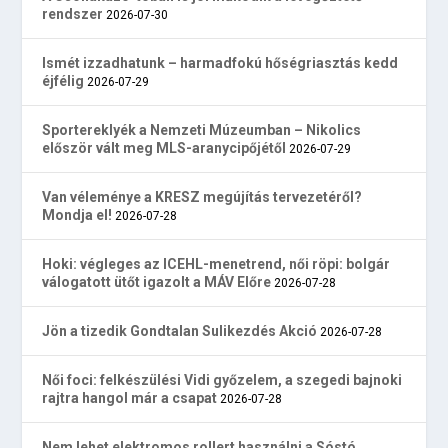
rendszer
2026-07-30
Ismét izzadhatunk – harmadfokú hőségriasztás kedd
éjfélig
2026-07-29
Sportereklyék a Nemzeti Múzeumban – Nikolics
először vált meg MLS-aranycipőjétől
2026-07-29
Van véleménye a KRESZ megújítás tervezetéről?
Mondja el!
2026-07-28
Hoki: végleges az ICEHL-menetrend, női röpi: bolgár
válogatott ütőt igazolt a MÁV Előre
2026-07-28
Jön a tizedik Gondtalan Sulikezdés Akció
2026-07-28
Női foci: felkészülési Vidi győzelem, a szegedi bajnoki
rajtra hangol már a csapat
2026-07-28
Nem lehet elektromos rollert használni a Sóstó