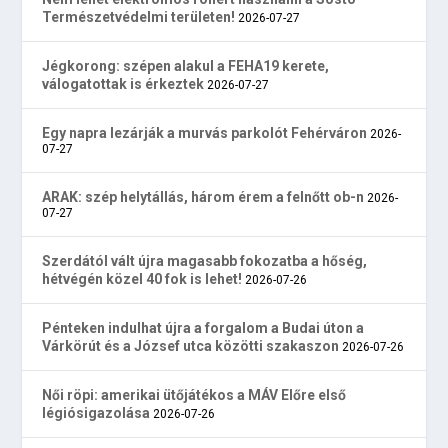
Természetvédelmi területen!
2026-07-27
Jégkorong: szépen alakul a FEHA19 kerete,
válogatottak is érkeztek
2026-07-27
Egy napra lezárják a murvás parkolót Fehérváron
2026-
07-27
ARAK: szép helytállás, három érem a felnőtt ob-n
2026-
07-27
Szerdától vált újra magasabb fokozatba a hőség,
hétvégén közel 40 fok is lehet!
2026-07-26
Pénteken indulhat újra a forgalom a Budai úton a
Várkörút és a József utca közötti szakaszon
2026-07-26
Női röpi: amerikai ütőjátékos a MÁV Előre első
légiósigazolása
2026-07-26