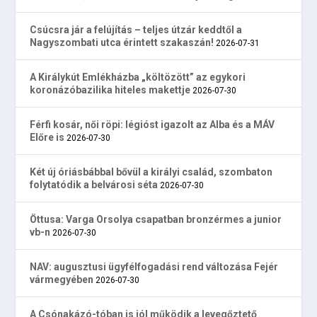
Csúcsra jár a felújítás – teljes útzár keddtől a
Nagyszombati utca érintett szakaszán!
2026-07-31
A Királykút Emlékházba „költözött” az egykori
koronázóbazilika hiteles makettje
2026-07-30
Férfi kosár, női röpi: légióst igazolt az Alba és a MÁV
Előre is
2026-07-30
Két új óriásbábbal bővül a királyi család, szombaton
folytatódik a belvárosi séta
2026-07-30
Öttusa: Varga Orsolya csapatban bronzérmes a junior
vb-n
2026-07-30
NAV: augusztusi ügyfélfogadási rend változása Fejér
vármegyében
2026-07-30
A Csónakázó-tóban is jól működik a levegőztető