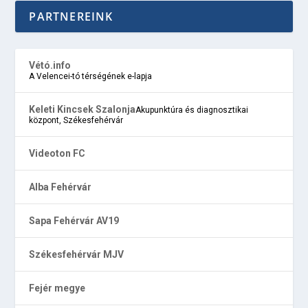
PARTNEREINK
Vétó.info
A Velencei-tó térségének e-lapja
Keleti Kincsek Szalonja
Akupunktúra és diagnosztikai
központ, Székesfehérvár
Videoton FC
Alba Fehérvár
Sapa Fehérvár AV19
Székesfehérvár MJV
Fejér megye