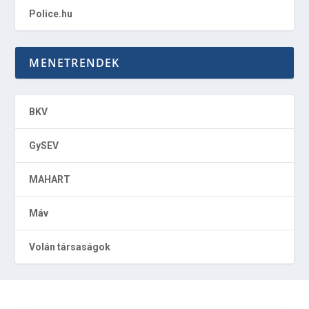
Police.hu
MENETRENDEK
BKV
GySEV
MAHART
Máv
Volán társaságok