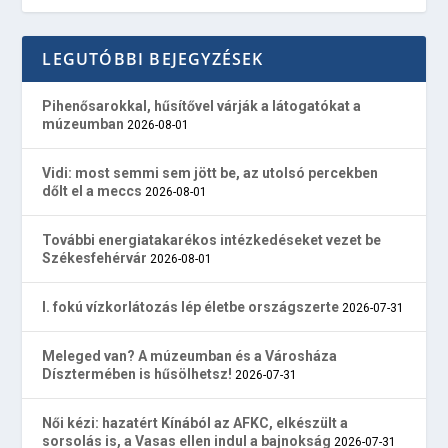
LEGUTÓBBI BEJEGYZÉSEK
Pihenősarokkal, hűsítővel várják a látogatókat a
múzeumban
2026-08-01
Vidi: most semmi sem jött be, az utolsó percekben
dőlt el a meccs
2026-08-01
További energiatakarékos intézkedéseket vezet be
Székesfehérvár
2026-08-01
I. fokú vízkorlátozás lép életbe országszerte
2026-07-31
Meleged van? A múzeumban és a Városháza
Dísztermében is hűsölhetsz!
2026-07-31
Női kézi: hazatért Kínából az AFKC, elkészült a
sorsolás is, a Vasas ellen indul a bajnokság
2026-07-31