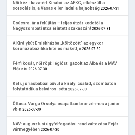
Női kézi: hazatért Kínából az AFKC, elkészült a
sorsolás is, a Vasas ellen indul a bajnokság
2026-07-31
Csúcsra jár a felújítás – teljes útzár keddtől a
Nagyszombati utca érintett szakaszán!
2026-07-31
A Királykút Emlékházba „költözött” az egykori
koronázóbazilika hiteles makettje
2026-07-30
Férfi kosár, női röpi: légióst igazolt az Alba és a MÁV
Előre is
2026-07-30
Két új óriásbábbal bővül a királyi család, szombaton
folytatódik a belvárosi séta
2026-07-30
Öttusa: Varga Orsolya csapatban bronzérmes a junior
vb-n
2026-07-30
NAV: augusztusi ügyfélfogadási rend változása Fejér
vármegyében
2026-07-30