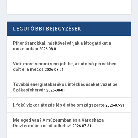
LEGUTÓBBI BEJEGYZÉSEK
Pihenősarokkal, hűsítővel várják a látogatókat a
múzeumban
2026-08-01
Vidi: most semmi sem jött be, az utolsó percekben
dőlt el a meccs
2026-08-01
További energiatakarékos intézkedéseket vezet be
Székesfehérvár
2026-08-01
I. fokú vízkorlátozás lép életbe országszerte
2026-07-31
Meleged van? A múzeumban és a Városháza
Dísztermében is hűsölhetsz!
2026-07-31