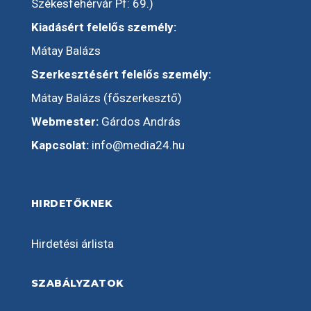
Székesfehérvár Pf: 69.)
Kiadásért felelős személy:
Mátay Balázs
Szerkesztésért felelős személy:
Mátay Balázs (főszerkesztő)
Webmester:
Gárdos András
Kapcsolat:
info@media24.hu
HIRDETŐKNEK
Hirdetési árlista
SZABÁLYZATOK