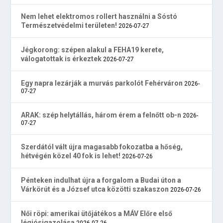
Nem lehet elektromos rollert használni a Sóstó
Természetvédelmi területen!
2026-07-27
Jégkorong: szépen alakul a FEHA19 kerete,
válogatottak is érkeztek
2026-07-27
Egy napra lezárják a murvás parkolót Fehérváron
2026-
07-27
ARAK: szép helytállás, három érem a felnőtt ob-n
2026-
07-27
Szerdától vált újra magasabb fokozatba a hőség,
hétvégén közel 40 fok is lehet!
2026-07-26
Pénteken indulhat újra a forgalom a Budai úton a
Várkörút és a József utca közötti szakaszon
2026-07-26
Női röpi: amerikai ütőjátékos a MÁV Előre első
légiósigazolása
2026-07-26