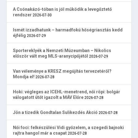
A Csónakázó-tóban is jól működik a levegőztető
rendszer
2026-07-30
Ismét izzadhatunk – harmadfokú hőségriasztás kedd
éjfélig
2026-07-29
Sportereklyék a Nemzeti Múzeumban – Nikolics
először vált meg MLS-aranycipőjétől
2026-07-29
Van véleménye a KRESZ megújítás tervezetéről?
Mondja el!
2026-07-28
Hoki: végleges az ICEHL-menetrend, női röpi: bolgár
válogatott ütőt igazolt a MÁV Előre
2026-07-28
Jön a tizedik Gondtalan Sulikezdés Akció
2026-07-28
Női foci: felkészülési Vidi győzelem, a szegedi bajnoki
rajtra hangol már a csapat
2026-07-28