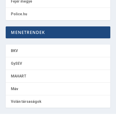
Fejér megye
Police.hu
MENETRENDEK
BKV
GySEV
MAHART
Máv
Volán társaságok