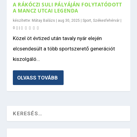
A RÁKÓCZI SULI PÁLYÁJÁN FOLYTATÓDOTT
A MANCZ UTCAI LEGENDA
készítette:
Mátay Balázs
|
aug 30, 2025
|
Sport
,
Székesfehérvár
|
0
|
Közel öt évtized után tavaly nyár elején
elcsendesült a több sportszerető generációt
kiszolgáló...
OLVASS TOVÁBB