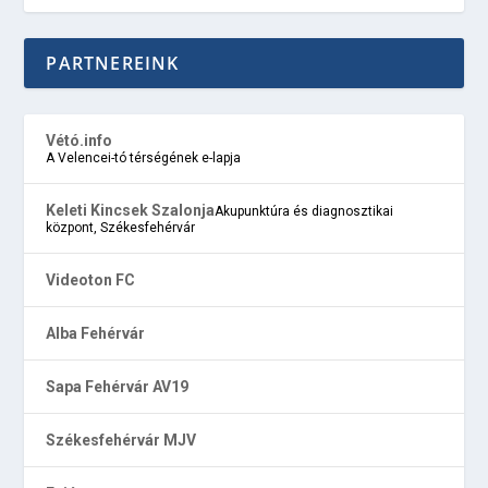
PARTNEREINK
Vétó.info
A Velencei-tó térségének e-lapja
Keleti Kincsek Szalonja
Akupunktúra és diagnosztikai
központ, Székesfehérvár
Videoton FC
Alba Fehérvár
Sapa Fehérvár AV19
Székesfehérvár MJV