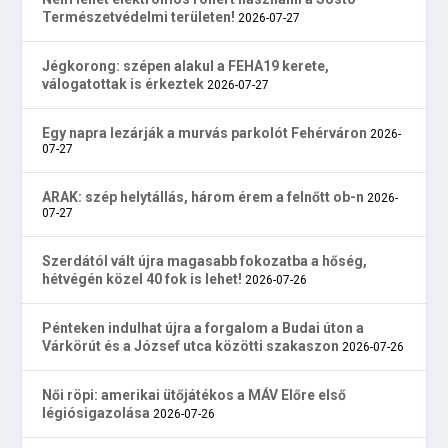
Természetvédelmi területen!
2026-07-27
Jégkorong: szépen alakul a FEHA19 kerete,
válogatottak is érkeztek
2026-07-27
Egy napra lezárják a murvás parkolót Fehérváron
2026-
07-27
ARAK: szép helytállás, három érem a felnőtt ob-n
2026-
07-27
Szerdától vált újra magasabb fokozatba a hőség,
hétvégén közel 40 fok is lehet!
2026-07-26
Pénteken indulhat újra a forgalom a Budai úton a
Várkörút és a József utca közötti szakaszon
2026-07-26
Női röpi: amerikai ütőjátékos a MÁV Előre első
légiósigazolása
2026-07-26