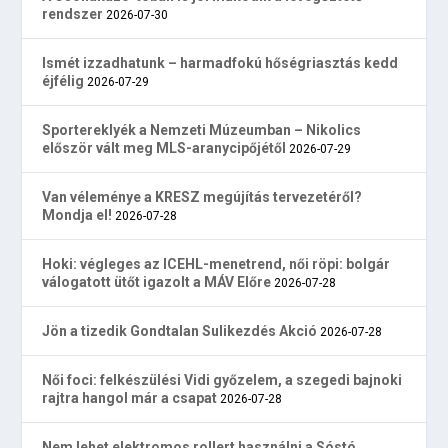
rendszer
2026-07-30
Ismét izzadhatunk – harmadfokú hőségriasztás kedd
éjfélig
2026-07-29
Sportereklyék a Nemzeti Múzeumban – Nikolics
először vált meg MLS-aranycipőjétől
2026-07-29
Van véleménye a KRESZ megújítás tervezetéről?
Mondja el!
2026-07-28
Hoki: végleges az ICEHL-menetrend, női röpi: bolgár
válogatott ütőt igazolt a MÁV Előre
2026-07-28
Jön a tizedik Gondtalan Sulikezdés Akció
2026-07-28
Női foci: felkészülési Vidi győzelem, a szegedi bajnoki
rajtra hangol már a csapat
2026-07-28
Nem lehet elektromos rollert használni a Sóstó