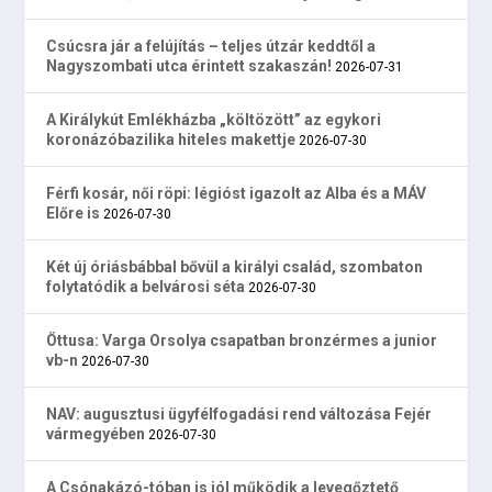
Csúcsra jár a felújítás – teljes útzár keddtől a
Nagyszombati utca érintett szakaszán!
2026-07-31
A Királykút Emlékházba „költözött” az egykori
koronázóbazilika hiteles makettje
2026-07-30
Férfi kosár, női röpi: légióst igazolt az Alba és a MÁV
Előre is
2026-07-30
Két új óriásbábbal bővül a királyi család, szombaton
folytatódik a belvárosi séta
2026-07-30
Öttusa: Varga Orsolya csapatban bronzérmes a junior
vb-n
2026-07-30
NAV: augusztusi ügyfélfogadási rend változása Fejér
vármegyében
2026-07-30
A Csónakázó-tóban is jól működik a levegőztető