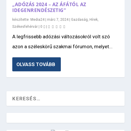
„ADÓZÁS 2024 – AZ ÁFÁTÓL AZ
IDEGENRENDÉSZETIG”
készítette:
Media24
|
márc 7, 2024
|
Gazdaság
,
Hírek
,
Székesfehérvár
|
0
|
A legfrissebb adózási változásokról volt szó
azon a széleskörű szakmai fórumon, melyet...
OLVASS TOVÁBB