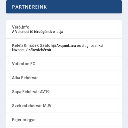
PARTNEREINK
Vétó.info
A Velencei-tó térségének e-lapja
Keleti Kincsek Szalonja
Akupunktúra és diagnosztikai
központ, Székesfehérvár
Videoton FC
Alba Fehérvár
Sapa Fehérvár AV19
Székesfehérvár MJV
Fejér megye