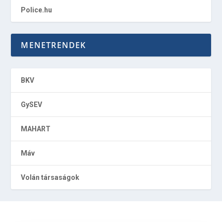
Police.hu
MENETRENDEK
BKV
GySEV
MAHART
Máv
Volán társaságok