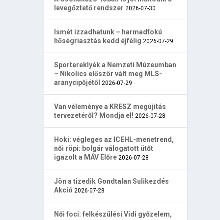
levegőztető rendszer
2026-07-30
Ismét izzadhatunk – harmadfokú
hőségriasztás kedd éjfélig
2026-07-29
Sportereklyék a Nemzeti Múzeumban
– Nikolics először vált meg MLS-
aranycipőjétől
2026-07-29
Van véleménye a KRESZ megújítás
tervezetéről? Mondja el!
2026-07-28
Hoki: végleges az ICEHL-menetrend,
női röpi: bolgár válogatott ütőt
igazolt a MÁV Előre
2026-07-28
Jön a tizedik Gondtalan Sulikezdés
Akció
2026-07-28
Női foci: felkészülési Vidi győzelem,