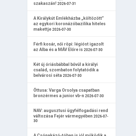
szakaszán!
2026-07-31
A Királykút Emlékházba „költözött”
az egykori koronázóbazilika hiteles
makettje
2026-07-30
Férfi kosár, női röpi: légióst igazolt
az Alba és a MÁV Előre is
2026-07-30
Két új óriásbábbal bővül a királyi
család, szombaton folytatódik a
belvárosi séta
2026-07-30
Öttusa: Varga Orsolya csapatban
bronzérmes a junior vb-n
2026-07-30
NAV: augusztusi ügyfélfogadási rend
változása Fejér vármegyében
2026-07-
30
A Csónakázó-tóban is jól működik a