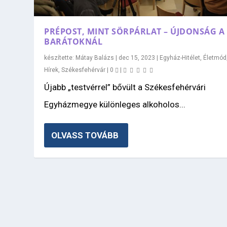
PRÉPOST, MINT SÖRPÁRLAT – ÚJDONSÁG A
BARÁTOKNÁL
készítette:
Mátay Balázs
|
dec 15, 2023
|
Egyház-Hitélet
,
Életmód
Hírek
,
Székesfehérvár
|
0
|
Újabb „testvérrel” bővült a Székesfehérvári
Egyházmegye különleges alkoholos...
OLVASS TOVÁBB