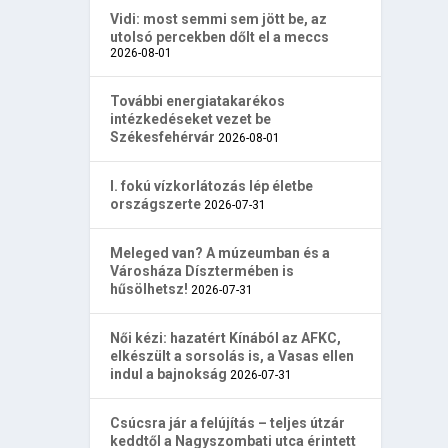
Vidi: most semmi sem jött be, az
utolsó percekben dőlt el a meccs
2026-08-01
További energiatakarékos
intézkedéseket vezet be
Székesfehérvár
2026-08-01
I. fokú vízkorlátozás lép életbe
országszerte
2026-07-31
Meleged van? A múzeumban és a
Városháza Dísztermében is
hűsölhetsz!
2026-07-31
Női kézi: hazatért Kínából az AFKC,
elkészült a sorsolás is, a Vasas ellen
indul a bajnokság
2026-07-31
Csúcsra jár a felújítás – teljes útzár
keddtől a Nagyszombati utca érintett