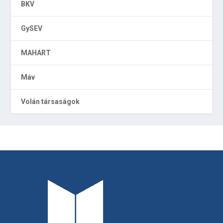
BKV
GySEV
MAHART
Máv
Volán társaságok