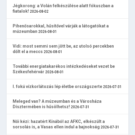
Jégkorong: a Volán felkészülése alatt fókuszban a
fiatalok!
2026-08-02
Pihenősarokkal, hűsítővel várják a látogatókat a
múzeumban
2026-08-01
Vidi: most semmi sem jött be, az utolsó percekben
dőlt el a meccs
2026-08-01
További energiatakarékos intézkedéseket vezet be
Székesfehérvár
2026-08-01
I. fokú vízkorlátozás lép életbe országszerte
2026-07-31
Meleged van? A múzeumban és a Városháza
Dísztermében is hűsölhetsz!
2026-07-31
Női kézi: hazatért Kínából az AFKC, elkészült a
sorsolás is, a Vasas ellen indul a bajnokság
2026-07-31