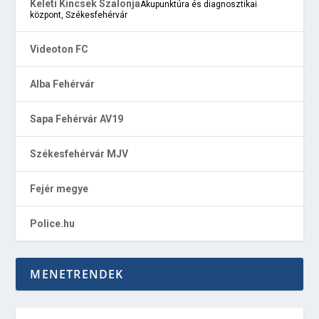
Keleti Kincsek Szalonja
Akupunktúra és diagnosztikai
központ, Székesfehérvár
Videoton FC
Alba Fehérvár
Sapa Fehérvár AV19
Székesfehérvár MJV
Fejér megye
Police.hu
MENETRENDEK