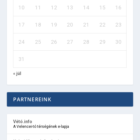
10
11
12
13
14
15
16
17
18
19
20
21
22
23
24
25
26
27
28
29
30
31
« júl
PARTNEREINK
Vétó.info
A Velencei-tó térségének e-lapja