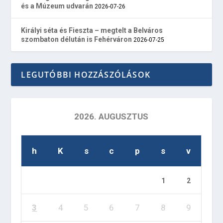
és a Múzeum udvarán
2026-07-26
Királyi séta és Fieszta – megtelt a Belváros
szombaton délután is Fehérváron
2026-07-25
LEGUTÓBBI HOZZÁSZÓLÁSOK
2026. AUGUSZTUS
h
K
s
c
p
s
v
1
2
3
4
5
6
7
8
9