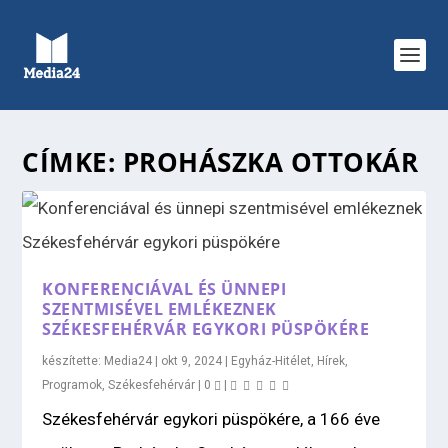
CÍMKE:
PROHÁSZKA OTTOKÁR
KONFERENCIÁVAL ÉS ÜNNEPI
SZENTMISÉVEL EMLÉKEZNEK
SZÉKESFEHÉRVÁR EGYKORI PÜSPÖKÉRE
készítette:
Media24
|
okt 9, 2024
|
Egyház-Hitélet
,
Hírek
,
Programok
,
Székesfehérvár
|
0
|
Székesfehérvár egykori püspökére, a 166 éve