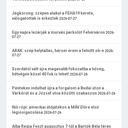
Jégkorong: szépen alakul a FEHA19 kerete,
válogatottak is érkeztek
2026-07-27
Egy napra lezárják a murvás parkolót Fehérváron
2026-
07-27
ARAK: szép helytállás, három érem a felnőtt ob-n
2026-
07-27
Szerdától vált újra magasabb fokozatba a hőség,
hétvégén közel 40 fok is lehet!
2026-07-26
Pénteken indulhat újra a forgalom a Budai úton a
Várkörút és a József utca közötti szakaszon
2026-07-26
Női röpi: amerikai ütőjátékos a MÁV Előre első
légiósigazolása
2026-07-26
Alba Regia Feszt augusztus 7-től a Bartók Béla téren