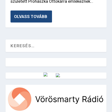
született Prohászka Ottokárra emlékeznek...
OLVASS TOVÁBB
Vörösmarty Rádió