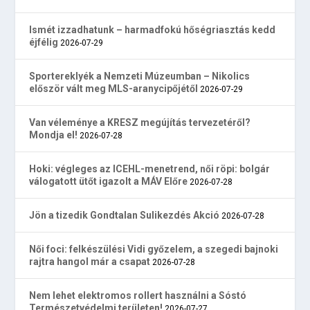
Ismét izzadhatunk – harmadfokú hőségriasztás kedd
éjfélig
2026-07-29
Sportereklyék a Nemzeti Múzeumban – Nikolics
először vált meg MLS-aranycipőjétől
2026-07-29
Van véleménye a KRESZ megújítás tervezetéről?
Mondja el!
2026-07-28
Hoki: végleges az ICEHL-menetrend, női röpi: bolgár
válogatott ütőt igazolt a MÁV Előre
2026-07-28
Jön a tizedik Gondtalan Sulikezdés Akció
2026-07-28
Női foci: felkészülési Vidi győzelem, a szegedi bajnoki
rajtra hangol már a csapat
2026-07-28
Nem lehet elektromos rollert használni a Sóstó
Természetvédelmi területen!
2026-07-27