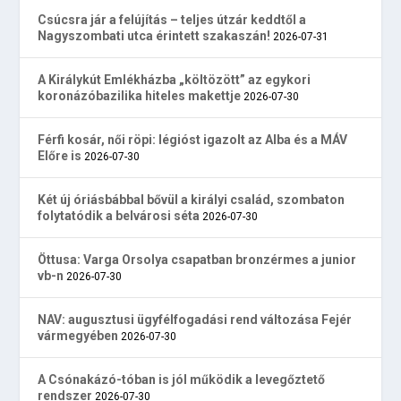
Csúcsra jár a felújítás – teljes útzár keddtől a
Nagyszombati utca érintett szakaszán!
2026-07-31
A Királykút Emlékházba „költözött” az egykori
koronázóbazilika hiteles makettje
2026-07-30
Férfi kosár, női röpi: légióst igazolt az Alba és a MÁV
Előre is
2026-07-30
Két új óriásbábbal bővül a királyi család, szombaton
folytatódik a belvárosi séta
2026-07-30
Öttusa: Varga Orsolya csapatban bronzérmes a junior
vb-n
2026-07-30
NAV: augusztusi ügyfélfogadási rend változása Fejér
vármegyében
2026-07-30
A Csónakázó-tóban is jól működik a levegőztető
rendszer
2026-07-30