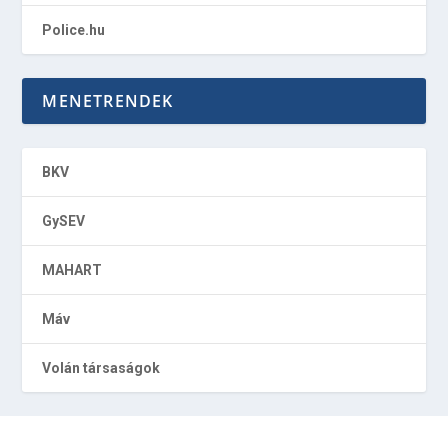
Police.hu
MENETRENDEK
BKV
GySEV
MAHART
Máv
Volán társaságok