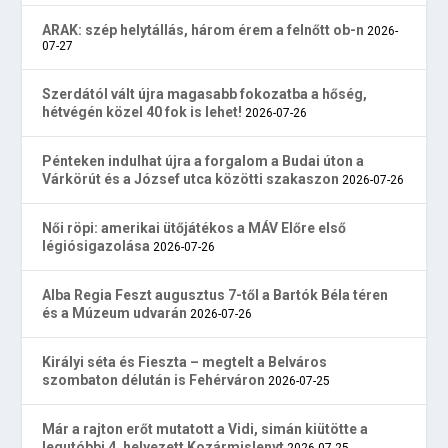
ARAK: szép helytállás, három érem a felnőtt ob-n
2026-
07-27
Szerdától vált újra magasabb fokozatba a hőség,
hétvégén közel 40 fok is lehet!
2026-07-26
Pénteken indulhat újra a forgalom a Budai úton a
Várkörút és a József utca közötti szakaszon
2026-07-26
Női röpi: amerikai ütőjátékos a MÁV Előre első
légiósigazolása
2026-07-26
Alba Regia Feszt augusztus 7-től a Bartók Béla téren
és a Múzeum udvarán
2026-07-26
Királyi séta és Fieszta – megtelt a Belváros
szombaton délután is Fehérváron
2026-07-25
Már a rajton erőt mutatott a Vidi, simán kiütötte a
legutóbbi 4. helyezett Kozármislenyt
2026-07-25