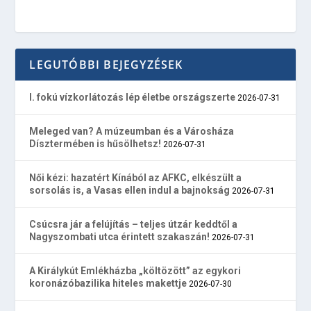
LEGUTÓBBI BEJEGYZÉSEK
I. fokú vízkorlátozás lép életbe országszerte
2026-07-31
Meleged van? A múzeumban és a Városháza
Dísztermében is hűsölhetsz!
2026-07-31
Női kézi: hazatért Kínából az AFKC, elkészült a
sorsolás is, a Vasas ellen indul a bajnokság
2026-07-31
Csúcsra jár a felújítás – teljes útzár keddtől a
Nagyszombati utca érintett szakaszán!
2026-07-31
A Királykút Emlékházba „költözött” az egykori
koronázóbazilika hiteles makettje
2026-07-30