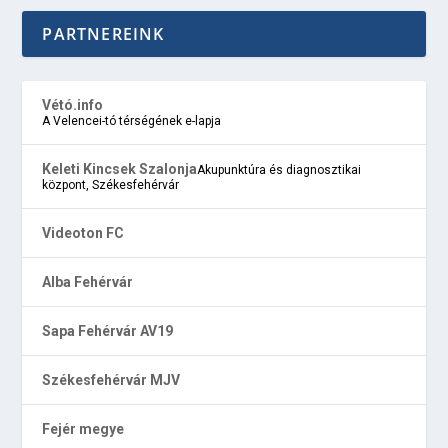
PARTNEREINK
Vétó.info
A Velencei-tó térségének e-lapja
Keleti Kincsek Szalonja
Akupunktúra és diagnosztikai
központ, Székesfehérvár
Videoton FC
Alba Fehérvár
Sapa Fehérvár AV19
Székesfehérvár MJV
Fejér megye