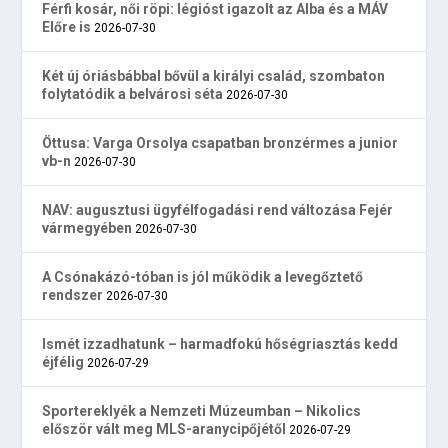
Férfi kosár, női röpi: légióst igazolt az Alba és a MÁV
Előre is
2026-07-30
Két új óriásbábbal bővül a királyi család, szombaton
folytatódik a belvárosi séta
2026-07-30
Öttusa: Varga Orsolya csapatban bronzérmes a junior
vb-n
2026-07-30
NAV: augusztusi ügyfélfogadási rend változása Fejér
vármegyében
2026-07-30
A Csónakázó-tóban is jól működik a levegőztető
rendszer
2026-07-30
Ismét izzadhatunk – harmadfokú hőségriasztás kedd
éjfélig
2026-07-29
Sportereklyék a Nemzeti Múzeumban – Nikolics
először vált meg MLS-aranycipőjétől
2026-07-29