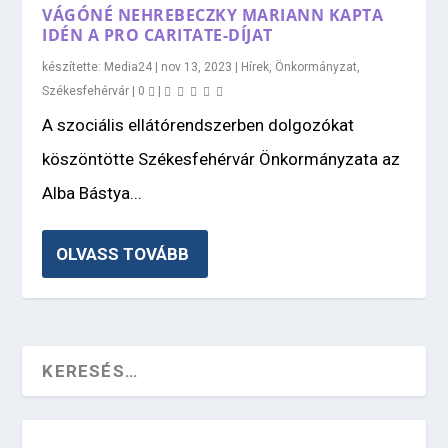
VÁGÓNÉ NEHREBECZKY MARIANN KAPTA
IDÉN A PRO CARITATE-DÍJAT
készítette:
Media24
|
nov 13, 2023
|
Hírek
,
Önkormányzat
,
Székesfehérvár
|
0
|
A szociális ellátórendszerben dolgozókat
köszöntötte Székesfehérvár Önkormányzata az
Alba Bástya...
OLVASS TOVÁBB