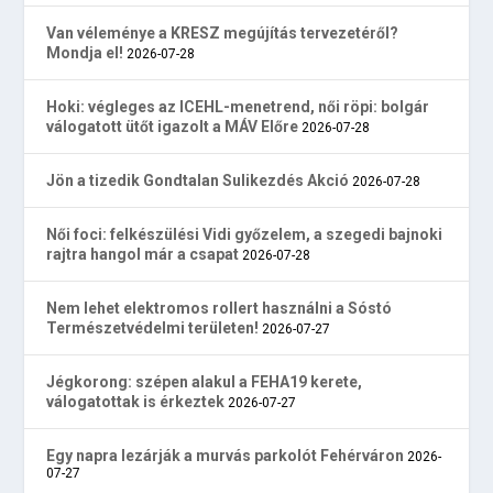
Van véleménye a KRESZ megújítás tervezetéről?
Mondja el!
2026-07-28
Hoki: végleges az ICEHL-menetrend, női röpi: bolgár
válogatott ütőt igazolt a MÁV Előre
2026-07-28
Jön a tizedik Gondtalan Sulikezdés Akció
2026-07-28
Női foci: felkészülési Vidi győzelem, a szegedi bajnoki
rajtra hangol már a csapat
2026-07-28
Nem lehet elektromos rollert használni a Sóstó
Természetvédelmi területen!
2026-07-27
Jégkorong: szépen alakul a FEHA19 kerete,
válogatottak is érkeztek
2026-07-27
Egy napra lezárják a murvás parkolót Fehérváron
2026-
07-27