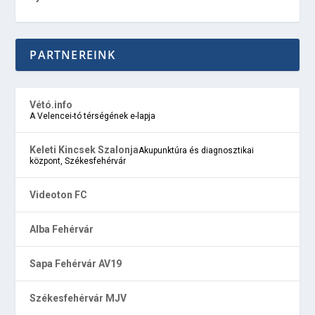
PARTNEREINK
Vétó.info
A Velencei-tó térségének e-lapja
Keleti Kincsek Szalonja
Akupunktúra és diagnosztikai
központ, Székesfehérvár
Videoton FC
Alba Fehérvár
Sapa Fehérvár AV19
Székesfehérvár MJV