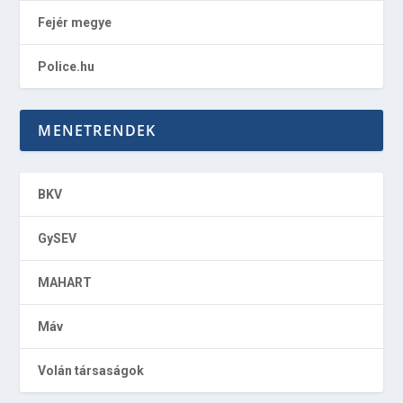
Fejér megye
Police.hu
MENETRENDEK
BKV
GySEV
MAHART
Máv
Volán társaságok