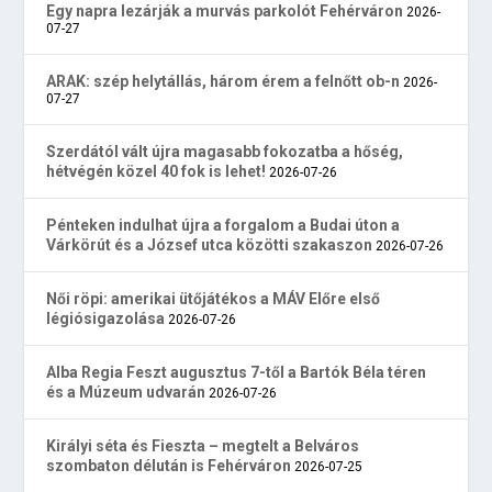
Egy napra lezárják a murvás parkolót Fehérváron
2026-
07-27
ARAK: szép helytállás, három érem a felnőtt ob-n
2026-
07-27
Szerdától vált újra magasabb fokozatba a hőség,
hétvégén közel 40 fok is lehet!
2026-07-26
Pénteken indulhat újra a forgalom a Budai úton a
Várkörút és a József utca közötti szakaszon
2026-07-26
Női röpi: amerikai ütőjátékos a MÁV Előre első
légiósigazolása
2026-07-26
Alba Regia Feszt augusztus 7-től a Bartók Béla téren
és a Múzeum udvarán
2026-07-26
Királyi séta és Fieszta – megtelt a Belváros
szombaton délután is Fehérváron
2026-07-25