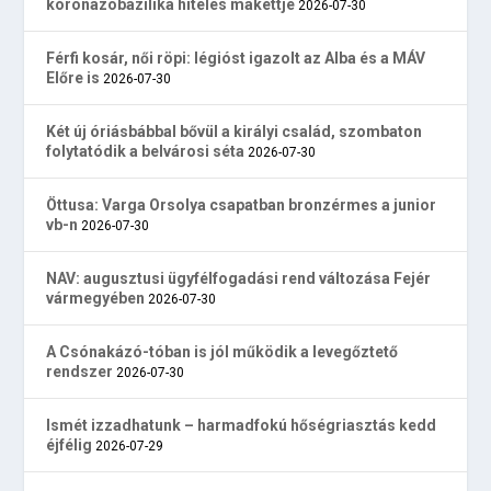
koronázóbazilika hiteles makettje
2026-07-30
Férfi kosár, női röpi: légióst igazolt az Alba és a MÁV
Előre is
2026-07-30
Két új óriásbábbal bővül a királyi család, szombaton
folytatódik a belvárosi séta
2026-07-30
Öttusa: Varga Orsolya csapatban bronzérmes a junior
vb-n
2026-07-30
NAV: augusztusi ügyfélfogadási rend változása Fejér
vármegyében
2026-07-30
A Csónakázó-tóban is jól működik a levegőztető
rendszer
2026-07-30
Ismét izzadhatunk – harmadfokú hőségriasztás kedd
éjfélig
2026-07-29