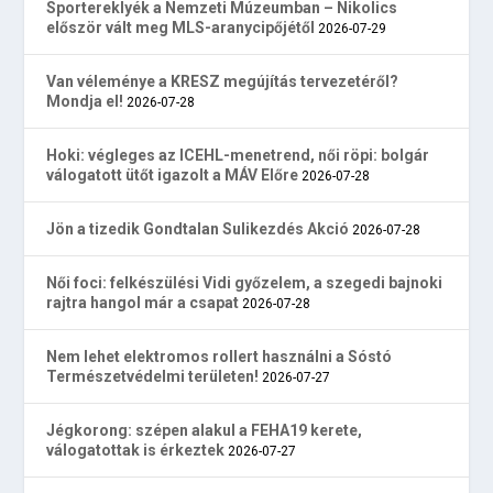
Sportereklyék a Nemzeti Múzeumban – Nikolics
először vált meg MLS-aranycipőjétől
2026-07-29
Van véleménye a KRESZ megújítás tervezetéről?
Mondja el!
2026-07-28
Hoki: végleges az ICEHL-menetrend, női röpi: bolgár
válogatott ütőt igazolt a MÁV Előre
2026-07-28
Jön a tizedik Gondtalan Sulikezdés Akció
2026-07-28
Női foci: felkészülési Vidi győzelem, a szegedi bajnoki
rajtra hangol már a csapat
2026-07-28
Nem lehet elektromos rollert használni a Sóstó
Természetvédelmi területen!
2026-07-27
Jégkorong: szépen alakul a FEHA19 kerete,
válogatottak is érkeztek
2026-07-27