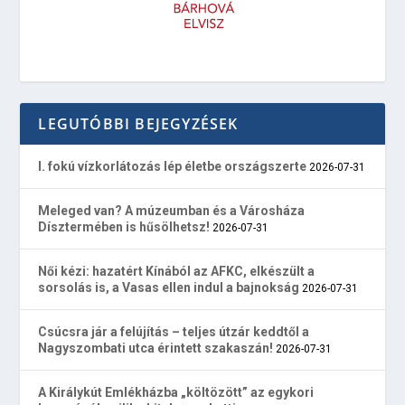
LEGUTÓBBI BEJEGYZÉSEK
I. fokú vízkorlátozás lép életbe országszerte
2026-07-31
Meleged van? A múzeumban és a Városháza
Dísztermében is hűsölhetsz!
2026-07-31
Női kézi: hazatért Kínából az AFKC, elkészült a
sorsolás is, a Vasas ellen indul a bajnokság
2026-07-31
Csúcsra jár a felújítás – teljes útzár keddtől a
Nagyszombati utca érintett szakaszán!
2026-07-31
A Királykút Emlékházba „költözött” az egykori