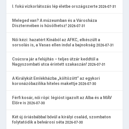
I. fokú vízkorlátozás lép életbe országszerte
2026-07-31
Meleged van? A múzeumban és a Városháza
Dísztermében is hűsölhetsz!
2026-07-31
Női kézi: hazatért Kínából az AFKC, elkészült a
sorsolás is, a Vasas ellen indul a bajnokság
2026-07-31
Csúcsra jár a felújítás – teljes útzár keddtől a
Nagyszombati utca érintett szakaszán!
2026-07-31
A Királykút Emlékházba „költözött” az egykori
koronázóbazilika hiteles makettje
2026-07-30
Férfi kosár, női röpi: légióst igazolt az Alba és a MÁV
Előre is
2026-07-30
Két új óriásbábbal bővül a királyi család, szombaton
folytatódik a belvárosi séta
2026-07-30