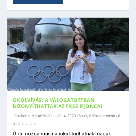
ÖKÖLVÍVÁS: A VÁLOGATOTTBAN
BIZONYÍTHATTAK AZ FKSE IFJONCAI
készítette:
Mátay Balázs
|
jún 4, 2023
|
Sport
,
Székesfehérvár
|
0
|
Újra mozgalmas napokat tudhatnak maguk