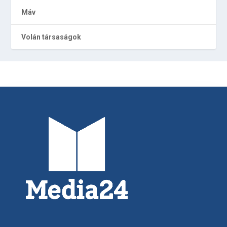
Máv
Volán társaságok