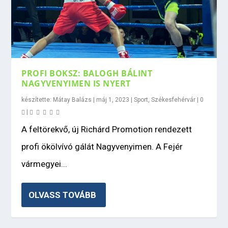
PROFI BOKSZ: BALOGH BÁLINT
NAGYVENYIMEN IS NYERT
készítette:
Mátay Balázs
|
máj 1, 2023
|
Sport
,
Székesfehérvár
|
0
|
A feltörekvő, új Richárd Promotion rendezett
profi ökölvívó gálát Nagyvenyimen. A Fejér
vármegyei...
OLVASS TOVÁBB