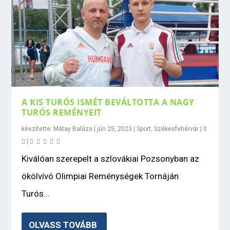
A KIS TURÓS ISMÉT BEVÁLTOTTA A NAGY
TURÓS REMÉNYEIT
készítette:
Mátay Balázs
|
jún 25, 2023
|
Sport
,
Székesfehérvár
|
0
|
Kiválóan szerepelt a szlovákiai Pozsonyban az
ökölvívó Olimpiai Reménységek Tornáján
Turós...
OLVASS TOVÁBB