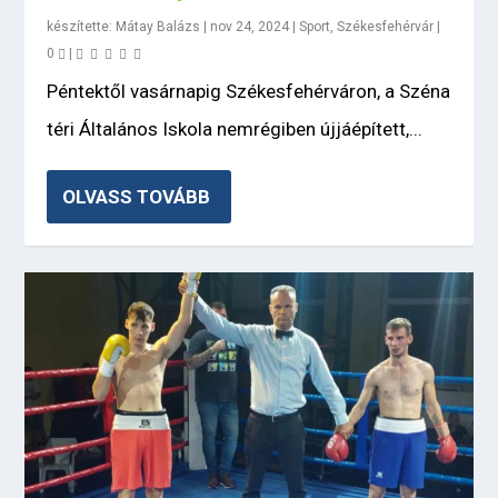
készítette:
Mátay Balázs
|
nov 24, 2024
|
Sport
,
Székesfehérvár
|
0
|
Péntektől vasárnapig Székesfehérváron, a Széna
téri Általános Iskola nemrégiben újjáépített,...
OLVASS TOVÁBB