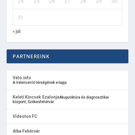
24
25
26
27
28
29
30
31
« júl
PARTNEREINK
Vétó.info
A Velencei-tó térségének e-lapja
Keleti Kincsek Szalonja
Akupunktúra és diagnosztikai
központ, Székesfehérvár
Videoton FC
Alba Fehérvár