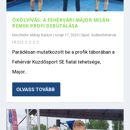
ÖKÖLVÍVÁS: A FEHÉRVÁRI MAJOR MILÁN
REMEK PROFI DEBÜTÁLÁSA
készítette:
Mátay Balázs
|
szept 17, 2023
|
Sport
,
Székesfehérvár
|
0
|
Parádésan mutatkozott be a profik táborában a
Fehérvár Küzdősport SE fiatal tehetsége,
Major...
OLVASS TOVÁBB