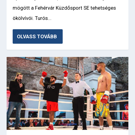
mögött a Fehérvár Küzdősport SE tehetséges
ökölvívói. Turós...
OLVASS TOVÁBB