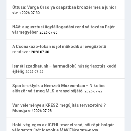
Öttusa: Varga Orsolya csapatban bronzérmes a junior
vb-n
2026-07-30
NAV: augusztusi ügyfélfogadási rend változása Fejér
vármegyében
2026-07-30
A Csónakázó-tóban is jól működik a levegőztető
rendszer
2026-07-30
Ismét izzadhatunk – harmadfokú hőségriasztás kedd
éjfélig
2026-07-29
Sportereklyék a Nemzeti Múzeumban – Nikolics
először vált meg MLS-aranycipőjétől
2026-07-29
Van véleménye a KRESZ megújítás tervezetéről?
Mondja el!
2026-07-28
Hoki: végleges az ICEHL-menetrend, női röpi: bolgár
válogatott ütőt igazolt a MÁV Előre
2026-07-28