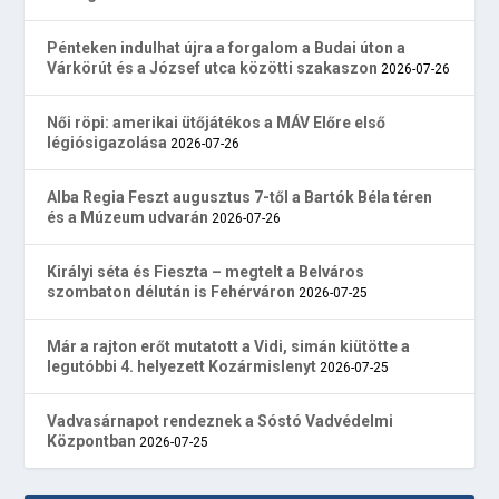
Pénteken indulhat újra a forgalom a Budai úton a
Várkörút és a József utca közötti szakaszon
2026-07-26
Női röpi: amerikai ütőjátékos a MÁV Előre első
légiósigazolása
2026-07-26
Alba Regia Feszt augusztus 7-től a Bartók Béla téren
és a Múzeum udvarán
2026-07-26
Királyi séta és Fieszta – megtelt a Belváros
szombaton délután is Fehérváron
2026-07-25
Már a rajton erőt mutatott a Vidi, simán kiütötte a
legutóbbi 4. helyezett Kozármislenyt
2026-07-25
Vadvasárnapot rendeznek a Sóstó Vadvédelmi
Központban
2026-07-25