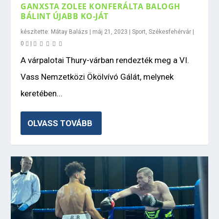
GANXSTA ZOLEE KONFERÁLTA BALOGH
BÁLINT ÚJABB KO-JÁT
készítette:
Mátay Balázs
|
máj 21, 2023
|
Sport
,
Székesfehérvár
|
0
|
A várpalotai Thury-várban rendezték meg a VI.
Vass Nemzetközi Ökölvívó Gálát, melynek
keretében...
OLVASS TOVÁBB