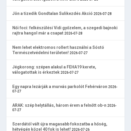
Jön a tizedik Gondtalan Sulikezdés Akció
2026-07-28
Női foci: felkészülési Vidi győzelem, a szegedi bajnoki
rajtra hangol már a csapat
2026-07-28
Nem lehet elektromos rollert használni a Sóstó
Természetvédelmi területen!
2026-07-27
Jégkorong: szépen alakul a FEHA19 kerete,
válogatottak is érkeztek
2026-07-27
Egy napra lezárják a murvás parkolót Fehérváron
2026-
07-27
ARAK: szép helytállás, három érem a felnőtt ob-n
2026-
07-27
Szerdától vált újra magasabb fokozatba a hőség,
hétvégén közel 40 fok is lehet!
2026-07-26