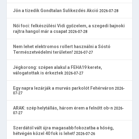
Jön a tizedik Gondtalan Sulikezdés Akció
2026-07-28
Női foci: felkészülési Vidi győzelem, a szegedi bajnoki
rajtra hangol már a csapat
2026-07-28
Nem lehet elektromos rollert használni a Sóstó
Természetvédelmi területen!
2026-07-27
Jégkorong: szépen alakul a FEHA19 kerete,
válogatottak is érkeztek
2026-07-27
Egy napra lezárják a murvás parkolót Fehérváron
2026-
07-27
ARAK: szép helytállás, három érem a felnőtt ob-n
2026-
07-27
Szerdától vált újra magasabb fokozatba a hőség,
hétvégén közel 40 fok is lehet!
2026-07-26