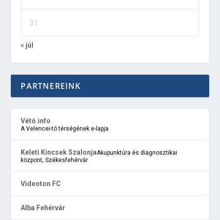
31
« júl
PARTNEREINK
Vétó.info
A Velencei-tó térségének e-lapja
Keleti Kincsek Szalonja
Akupunktúra és diagnosztikai
központ, Székesfehérvár
Videoton FC
Alba Fehérvár