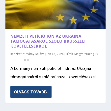
NEMZETI PETÍCIÓ JÖN AZ UKRAJNA
TÁMOGATÁSÁRÓL SZÓLÓ BRÜSSZELI
KÖVETELÉSEKRŐL
készítette:
Mátay Balázs
|
jan 15, 2026
|
Hírek
,
Magyarország
|
0
|
A kormány nemzeti petíciót indít az Ukrajna
támogatásáról szóló brüsszeli követelésekkel...
OLVASS TOVÁBB