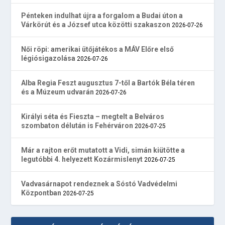
Pénteken indulhat újra a forgalom a Budai úton a
Várkörút és a József utca közötti szakaszon
2026-07-26
Női röpi: amerikai ütőjátékos a MÁV Előre első
légiósigazolása
2026-07-26
Alba Regia Feszt augusztus 7-től a Bartók Béla téren
és a Múzeum udvarán
2026-07-26
Királyi séta és Fieszta – megtelt a Belváros
szombaton délután is Fehérváron
2026-07-25
Már a rajton erőt mutatott a Vidi, simán kiütötte a
legutóbbi 4. helyezett Kozármislenyt
2026-07-25
Vadvasárnapot rendeznek a Sóstó Vadvédelmi
Központban
2026-07-25