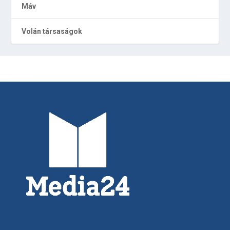
Máv
Volán társaságok