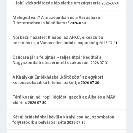
I. fokú vízkorlátozás lép életbe országszerte
2026-07-31
Meleged van? A múzeumban és a Városháza
Dísztermében is hűsölhetsz!
2026-07-31
Női kézi: hazatért Kínából az AFKC, elkészült a
sorsolás is, a Vasas ellen indul a bajnokság
2026-07-31
Csúcsra jár a felújítás – teljes útzár keddtől a
Nagyszombati utca érintett szakaszán!
2026-07-31
A Királykút Emlékházba „költözött” az egykori
koronázóbazilika hiteles makettje
2026-07-30
Férfi kosár, női röpi: légióst igazolt az Alba és a MÁV
Előre is
2026-07-30
Két új óriásbábbal bővül a királyi család, szombaton
folytatódik a belvárosi séta
2026-07-30