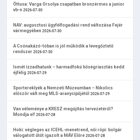
Öttusa: Varga Orsolya csapatban bronzérmes a junior
vb-n
2026-07-30
NAV: augusztusi ügyfélfogadási rend változása Fejér
vármegyében
2026-07-30
A Csónakázó-tóban is jól működik a levegőztető
rendszer
2026-07-30
Ismét izzadhatunk – harmadfokú hőségriasztás kedd
éjfélig
2026-07-29
Sportereklyék a Nemzeti Múzeumban – Nikolics
először vált meg MLS-aranycipőjétől
2026-07-29
Van véleménye a KRESZ megújítás tervezetéről?
Mondja el!
2026-07-28
Hoki: végleges az ICEHL-menetrend, női röpi: bolgár
válogatott ütőt igazolt a MÁV Előre
2026-07-28