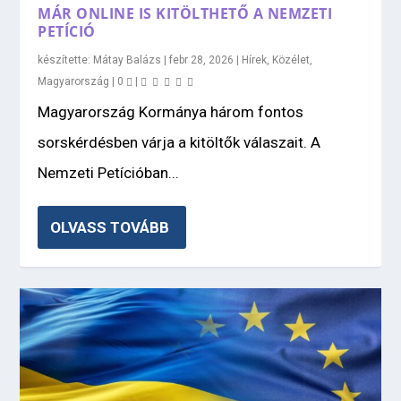
MÁR ONLINE IS KITÖLTHETŐ A NEMZETI
PETÍCIÓ
készítette:
Mátay Balázs
|
febr 28, 2026
|
Hírek
,
Közélet
,
Magyarország
|
0
|
Magyarország Kormánya három fontos
sorskérdésben várja a kitöltők válaszait. A
Nemzeti Petícióban...
OLVASS TOVÁBB