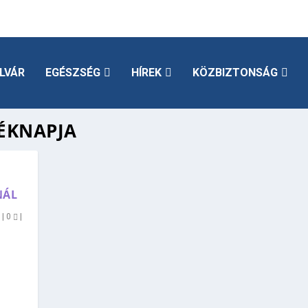
LVÁR
EGÉSZSÉG
HÍREK
KÖZBIZTONSÁG
ÉKNAPJA
NÁL
r
|
0
|