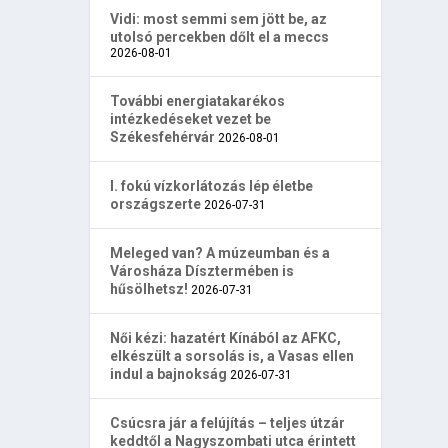
Vidi: most semmi sem jött be, az
utolsó percekben dőlt el a meccs
2026-08-01
További energiatakarékos
intézkedéseket vezet be
Székesfehérvár
2026-08-01
I. fokú vízkorlátozás lép életbe
országszerte
2026-07-31
Meleged van? A múzeumban és a
Városháza Dísztermében is
hűsölhetsz!
2026-07-31
Női kézi: hazatért Kínából az AFKC,
elkészült a sorsolás is, a Vasas ellen
indul a bajnokság
2026-07-31
Csúcsra jár a felújítás – teljes útzár
keddtől a Nagyszombati utca érintett