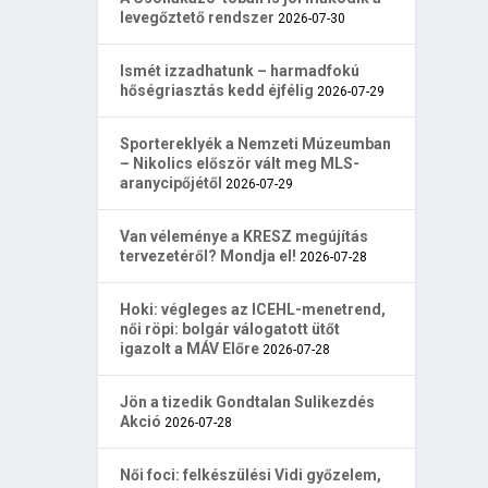
levegőztető rendszer
2026-07-30
Ismét izzadhatunk – harmadfokú
hőségriasztás kedd éjfélig
2026-07-29
Sportereklyék a Nemzeti Múzeumban
– Nikolics először vált meg MLS-
aranycipőjétől
2026-07-29
Van véleménye a KRESZ megújítás
tervezetéről? Mondja el!
2026-07-28
Hoki: végleges az ICEHL-menetrend,
női röpi: bolgár válogatott ütőt
igazolt a MÁV Előre
2026-07-28
Jön a tizedik Gondtalan Sulikezdés
Akció
2026-07-28
Női foci: felkészülési Vidi győzelem,