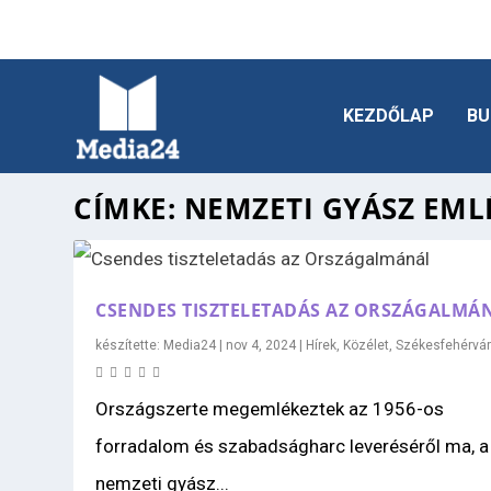
KEZDŐLAP
BU
CÍMKE:
NEMZETI GYÁSZ EML
CSENDES TISZTELETADÁS AZ ORSZÁGALMÁ
készítette:
Media24
|
nov 4, 2024
|
Hírek
,
Közélet
,
Székesfehérvá
Országszerte megemlékeztek az 1956-os
forradalom és szabadságharc leveréséről ma, a
nemzeti gyász...