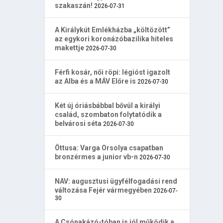
szakaszán!
2026-07-31
A Királykút Emlékházba „költözött”
az egykori koronázóbazilika hiteles
makettje
2026-07-30
Férfi kosár, női röpi: légióst igazolt
az Alba és a MÁV Előre is
2026-07-30
Két új óriásbábbal bővül a királyi
család, szombaton folytatódik a
belvárosi séta
2026-07-30
Öttusa: Varga Orsolya csapatban
bronzérmes a junior vb-n
2026-07-30
NAV: augusztusi ügyfélfogadási rend
változása Fejér vármegyében
2026-07-
30
A Csónakázó-tóban is jól működik a