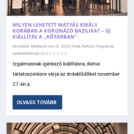
MILYEN LEHETETT MÁTYÁS KIRÁLY
KORÁBAN A KORONÁZÓ BAZILIKA? – ÚJ
KIÁLLÍTÁS A „KŐTÁRBAN”
készítette:
Media24
|
nov 25, 2024
|
Hírek
,
Kultúra
,
Programok
,
Székesfehérvár
|
0
|
Izgalmasnak ígérkező kiállításra, illetve
tárlatvezetésre várja az érdeklődőket november
27-én a...
OLVASS TOVÁBB