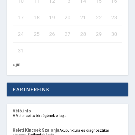
10
11
12
13
14
15
16
17
18
19
20
21
22
23
24
25
26
27
28
29
30
31
« júl
PARTNEREINK
Vétó.info
A Velencei-tó térségének e-lapja
Keleti Kincsek Szalonja
Akupunktúra és diagnosztikai
központ, Székesfehérvár