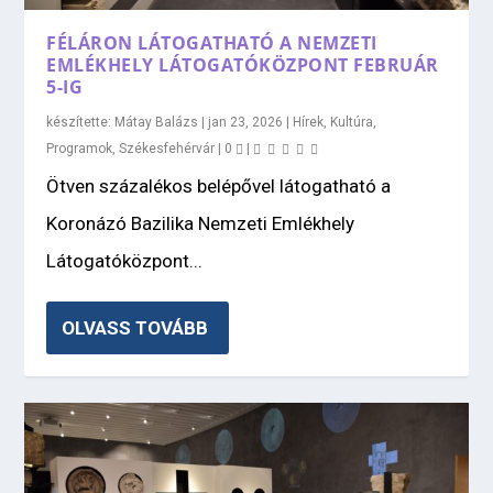
FÉLÁRON LÁTOGATHATÓ A NEMZETI
EMLÉKHELY LÁTOGATÓKÖZPONT FEBRUÁR
5-IG
készítette:
Mátay Balázs
|
jan 23, 2026
|
Hírek
,
Kultúra
,
Programok
,
Székesfehérvár
|
0
|
Ötven százalékos belépővel látogatható a
Koronázó Bazilika Nemzeti Emlékhely
Látogatóközpont...
OLVASS TOVÁBB