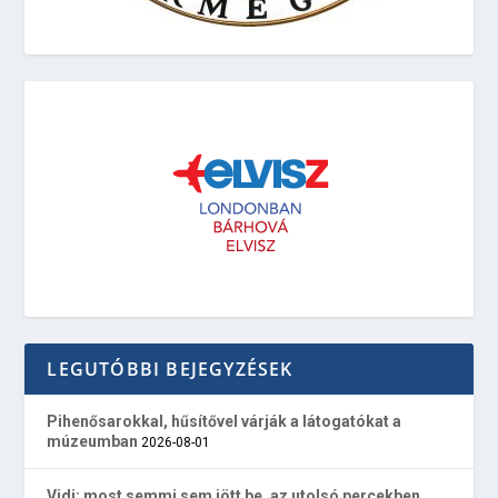
LEGUTÓBBI BEJEGYZÉSEK
Pihenősarokkal, hűsítővel várják a látogatókat a
múzeumban
2026-08-01
Vidi: most semmi sem jött be, az utolsó percekben