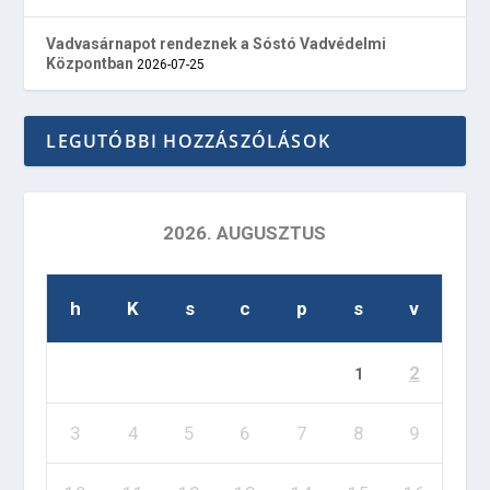
Vadvasárnapot rendeznek a Sóstó Vadvédelmi
Központban
2026-07-25
LEGUTÓBBI HOZZÁSZÓLÁSOK
2026. AUGUSZTUS
h
K
s
c
p
s
v
2
1
3
4
5
6
7
8
9