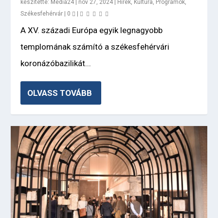
készítette:
Media24
|
nov 27, 2024
|
Hírek
,
Kultúra
,
Programok
,
Székesfehérvár
|
0
|
A XV. századi Európa egyik legnagyobb
templomának számító a székesfehérvári
koronázóbazilikát...
OLVASS TOVÁBB