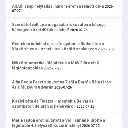
ARAK: szép helytállás, három érem a felnőtt ob-n
2026-
07-27
Szerdától vált újra magasabb fokozatba a hőség,
hétvégén közel 40 fok is lehet!
2026-07-26
Pénteken indulhat újra a forgalom a Budai úton a
Várkörút és a József utca közötti szakaszon
2026-07-26
Női röpi: amerikai ütőjátékos a MÁV Előre első
légiósigazolása
2026-07-26
Alba Regia Feszt augusztus 7-től a Bartók Béla téren
és a Múzeum udvarán
2026-07-26
Királyi séta és Fieszta – megtelt a Belváros
szombaton délután is Fehérváron
2026-07-25
Már a rajton erőt mutatott a Vidi, simán kiütötte a
legutóbbi 4. helyezett Kozármislenyt
2026-07-25