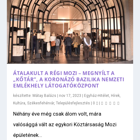
ÁTALAKULT A RÉGI MOZI – MEGNYÍLT A
„KŐTÁR”, A KORONÁZÓ BAZILIKA NEMZETI
EMLÉKHELY LÁTOGATÓKÖZPONT
készítette:
Mátay Balázs
|
nov 17, 2023
|
Egyház-Hitélet
,
Hírek
,
Kultúra
,
Székesfehérvár
,
Településfejlesztés
|
0
|
Néhány éve még csak álom volt, mára
valósággá vált az egykori Köztársaság Mozi
épületének...