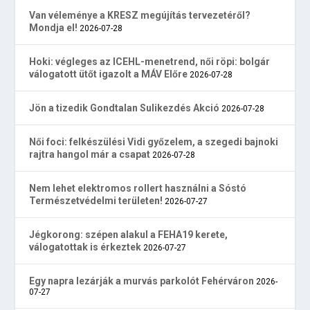
Van véleménye a KRESZ megújítás tervezetéről?
Mondja el!
2026-07-28
Hoki: végleges az ICEHL-menetrend, női röpi: bolgár
válogatott ütőt igazolt a MÁV Előre
2026-07-28
Jön a tizedik Gondtalan Sulikezdés Akció
2026-07-28
Női foci: felkészülési Vidi győzelem, a szegedi bajnoki
rajtra hangol már a csapat
2026-07-28
Nem lehet elektromos rollert használni a Sóstó
Természetvédelmi területen!
2026-07-27
Jégkorong: szépen alakul a FEHA19 kerete,
válogatottak is érkeztek
2026-07-27
Egy napra lezárják a murvás parkolót Fehérváron
2026-
07-27