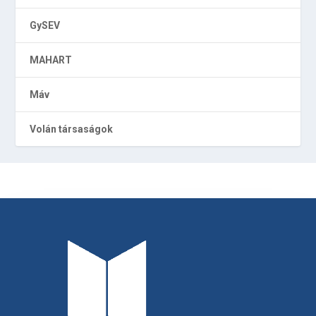
GySEV
MAHART
Máv
Volán társaságok