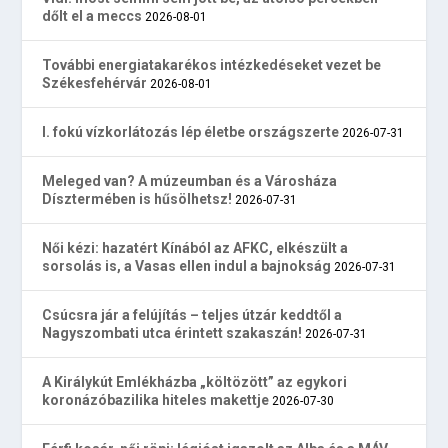
dőlt el a meccs
2026-08-01
További energiatakarékos intézkedéseket vezet be
Székesfehérvár
2026-08-01
I. fokú vízkorlátozás lép életbe országszerte
2026-07-31
Meleged van? A múzeumban és a Városháza
Dísztermében is hűsölhetsz!
2026-07-31
Női kézi: hazatért Kínából az AFKC, elkészült a
sorsolás is, a Vasas ellen indul a bajnokság
2026-07-31
Csúcsra jár a felújítás – teljes útzár keddtől a
Nagyszombati utca érintett szakaszán!
2026-07-31
A Királykút Emlékházba „költözött” az egykori
koronázóbazilika hiteles makettje
2026-07-30