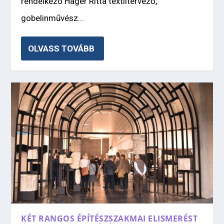
rendelkező Hager Ritta textiltervező,
gobelinművész...
OLVASS TOVÁBB
KÉT RANGOS ÉPÍTÉSZSZAKMAI ELISMERÉST