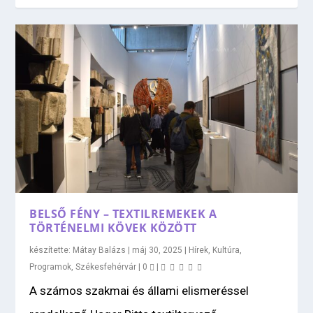
BELSŐ FÉNY – TEXTILREMEKEK A
TÖRTÉNELMI KÖVEK KÖZÖTT
készítette:
Mátay Balázs
|
máj 30, 2025
|
Hírek
,
Kultúra
,
Programok
,
Székesfehérvár
|
0
|
A számos szakmai és állami elismeréssel