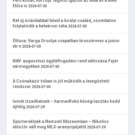
Férfi kosár, női röpi: légióst igazolt az Alba és a MÁV
Előre is
2026-07-30
Két új óriásbábbal bővül a királyi család, szombaton
folytatódik a belvárosi séta
2026-07-30
Öttusa: Varga Orsolya csapatban bronzérmes a junior
vb-n
2026-07-30
NAV: augusztusi ügyfélfogadási rend változása Fejér
vármegyében
2026-07-30
A Csónakázó-tóban is jól működik a levegőztető
rendszer
2026-07-30
Ismét izzadhatunk – harmadfokú hőségriasztás kedd
éjfélig
2026-07-29
Sportereklyék a Nemzeti Múzeumban – Nikolics
először vált meg MLS-aranycipőjétől
2026-07-29