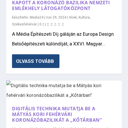
KAPOTT A KORONÁZÓ BAZILIKA NEMZETI
EMLÉKHELY LÁTOGATÓKÖZPONT
készítette:
Media24
|
nov 29, 2024
|
Hírek
,
Kultúra
,
Székesfehérvár
|
0
|
A Média Építészeti Díj gáláján az Europa Design
Belsőépítészeti különdíját, a XXVI. Magyar...
OLVASS TOVÁBB
DIGITÁLIS TECHNIKA MUTATJA BE A
MÁTYÁS KORI FEHÉRVÁRI
KORONÁZÓBAZILIKÁT A „KŐTÁRBAN”