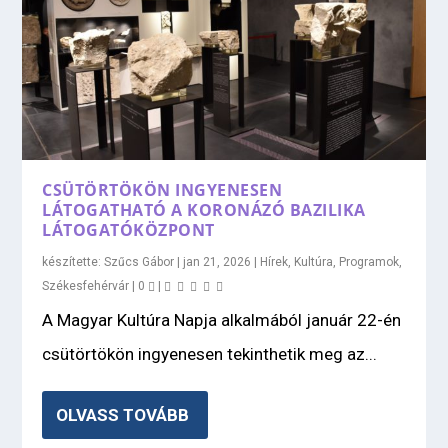
CSÜTÖRTÖKÖN INGYENESEN
LÁTOGATHATÓ A KORONÁZÓ BAZILIKA
LÁTOGATÓKÖZPONT
készítette:
Szűcs Gábor
|
jan 21, 2026
|
Hírek
,
Kultúra
,
Programok
,
Székesfehérvár
|
0
|
A Magyar Kultúra Napja alkalmából január 22-én
csütörtökön ingyenesen tekinthetik meg az...
OLVASS TOVÁBB