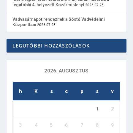
legutóbbi 4. helyezett Kozármislenyt
2026-07-25
Vadvasárnapot rendeznek a Sóstó Vadvédelmi
Központban
2026-07-25
LEGUTÓBBI HOZZÁSZÓLÁSOK
2026. AUGUSZTUS
h
K
s
c
p
s
v
2
1
3
4
5
6
7
8
9