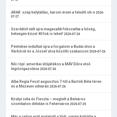
ARAK: szép helytállás, három érem a felnőtt ob-n
2026-
07-27
Szerdától vált újra magasabb fokozatba a hőség,
hétvégén közel 40 fok is lehet!
2026-07-26
Pénteken indulhat újra a forgalom a Budai úton a
Várkörút és a József utca közötti szakaszon
2026-07-26
Női röpi: amerikai ütőjátékos a MÁV Előre első
légiósigazolása
2026-07-26
Alba Regia Feszt augusztus 7-től a Bartók Béla téren
és a Múzeum udvarán
2026-07-26
Királyi séta és Fieszta – megtelt a Belváros
szombaton délután is Fehérváron
2026-07-25
Már a rajton erőt mutatott a Vidi, simán kiütötte a