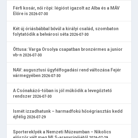
Férfi kosár, női röpi: légióst igazolt az Alba és a MÁV
Előre is
2026-07-30
Két új óriásbábbal bővül a királyi család, szombaton
folytatódik a belvárosi séta
2026-07-30
Öttusa: Varga Orsolya csapatban bronzérmes a junior
vb-n
2026-07-30
NAV: augusztusi ügyfélfogadási rend változása Fejér
vármegyében
2026-07-30
A Csónakázó-tóban is jól működik a levegőztető
rendszer
2026-07-30
Ismét izzadhatunk – harmadfokú hőségriasztás kedd
éjfélig
2026-07-29
Sportereklyék a Nemzeti Múzeumban – Nikolics
először vált meg MLS-aranycipőjétől
2026-07-29