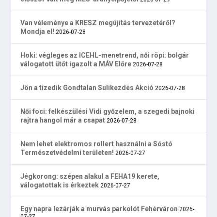
Van véleménye a KRESZ megújítás tervezetéről?
Mondja el!
2026-07-28
Hoki: végleges az ICEHL-menetrend, női röpi: bolgár
válogatott ütőt igazolt a MÁV Előre
2026-07-28
Jön a tizedik Gondtalan Sulikezdés Akció
2026-07-28
Női foci: felkészülési Vidi győzelem, a szegedi bajnoki
rajtra hangol már a csapat
2026-07-28
Nem lehet elektromos rollert használni a Sóstó
Természetvédelmi területen!
2026-07-27
Jégkorong: szépen alakul a FEHA19 kerete,
válogatottak is érkeztek
2026-07-27
Egy napra lezárják a murvás parkolót Fehérváron
2026-
07-27