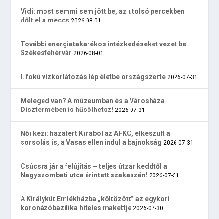
Vidi: most semmi sem jött be, az utolsó percekben
dőlt el a meccs
2026-08-01
További energiatakarékos intézkedéseket vezet be
Székesfehérvár
2026-08-01
I. fokú vízkorlátozás lép életbe országszerte
2026-07-31
Meleged van? A múzeumban és a Városháza
Dísztermében is hűsölhetsz!
2026-07-31
Női kézi: hazatért Kínából az AFKC, elkészült a
sorsolás is, a Vasas ellen indul a bajnokság
2026-07-31
Csúcsra jár a felújítás – teljes útzár keddtől a
Nagyszombati utca érintett szakaszán!
2026-07-31
A Királykút Emlékházba „költözött” az egykori
koronázóbazilika hiteles makettje
2026-07-30