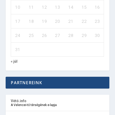
10
11
12
13
14
15
16
17
18
19
20
21
22
23
24
25
26
27
28
29
30
31
« júl
PARTNEREINK
Vétó.info
A Velencei-tó térségének e-lapja