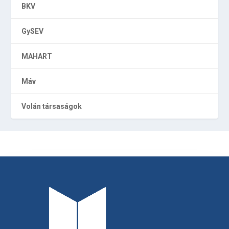
BKV
GySEV
MAHART
Máv
Volán társaságok