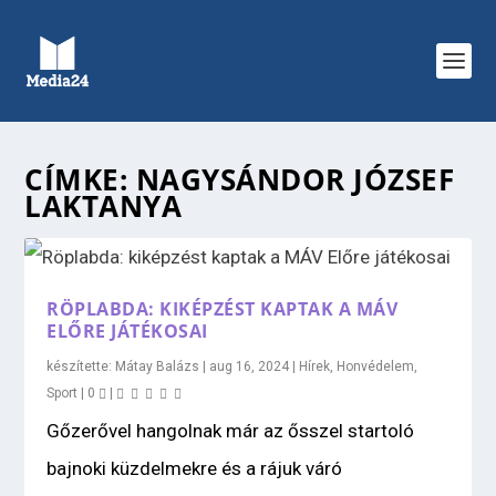
CÍMKE:
NAGYSÁNDOR JÓZSEF
LAKTANYA
RÖPLABDA: KIKÉPZÉST KAPTAK A MÁV
ELŐRE JÁTÉKOSAI
készítette:
Mátay Balázs
|
aug 16, 2024
|
Hírek
,
Honvédelem
,
Sport
|
0
|
Gőzerővel hangolnak már az ősszel startoló
bajnoki küzdelmekre és a rájuk váró