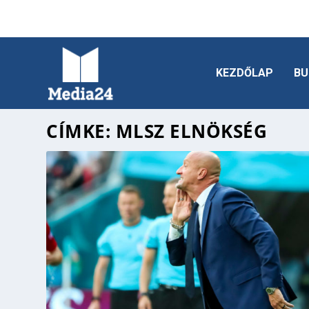
KEZDŐLAP
BU
CÍMKE:
MLSZ ELNÖKSÉG