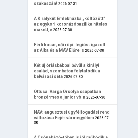
szakaszán!
2026-07-31
A Királykút Emlékházba „költözött”
az egykori koronázóbazilika hiteles
makettje
2026-07-30
Férfi kosár, női röpi: légióst igazolt
az Alba és a MÁV Előre is
2026-07-30
Két új óriásbábbal bővül a királyi
család, szombaton folytatódik a
belvárosi séta
2026-07-30
Öttusa: Varga Orsolya csapatban
bronzérmes a junior vb-n
2026-07-30
NAV: augusztusi ügyfélfogadási rend
változása Fejér vármegyében
2026-07-
30
A Csónakázó-tóban is jól működik a