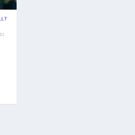
LLT
|