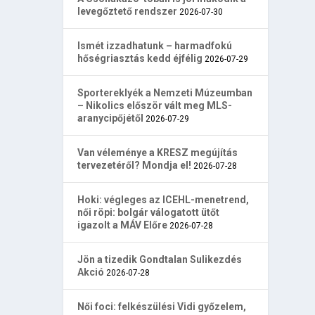
levegőztető rendszer
2026-07-30
Ismét izzadhatunk – harmadfokú
hőségriasztás kedd éjfélig
2026-07-29
Sportereklyék a Nemzeti Múzeumban
– Nikolics először vált meg MLS-
aranycipőjétől
2026-07-29
Van véleménye a KRESZ megújítás
tervezetéről? Mondja el!
2026-07-28
Hoki: végleges az ICEHL-menetrend,
női röpi: bolgár válogatott ütőt
igazolt a MÁV Előre
2026-07-28
Jön a tizedik Gondtalan Sulikezdés
Akció
2026-07-28
Női foci: felkészülési Vidi győzelem,