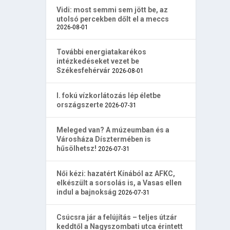
Vidi: most semmi sem jött be, az
utolsó percekben dőlt el a meccs
2026-08-01
További energiatakarékos
intézkedéseket vezet be
Székesfehérvár
2026-08-01
I. fokú vízkorlátozás lép életbe
országszerte
2026-07-31
Meleged van? A múzeumban és a
Városháza Dísztermében is
hűsölhetsz!
2026-07-31
Női kézi: hazatért Kínából az AFKC,
elkészült a sorsolás is, a Vasas ellen
indul a bajnokság
2026-07-31
Csúcsra jár a felújítás – teljes útzár
keddtől a Nagyszombati utca érintett