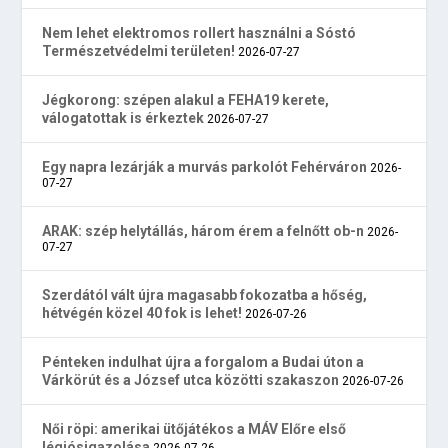
Nem lehet elektromos rollert használni a Sóstó
Természetvédelmi területen!
2026-07-27
Jégkorong: szépen alakul a FEHA19 kerete,
válogatottak is érkeztek
2026-07-27
Egy napra lezárják a murvás parkolót Fehérváron
2026-
07-27
ARAK: szép helytállás, három érem a felnőtt ob-n
2026-
07-27
Szerdától vált újra magasabb fokozatba a hőség,
hétvégén közel 40 fok is lehet!
2026-07-26
Pénteken indulhat újra a forgalom a Budai úton a
Várkörút és a József utca közötti szakaszon
2026-07-26
Női röpi: amerikai ütőjátékos a MÁV Előre első
légiósigazolása
2026-07-26