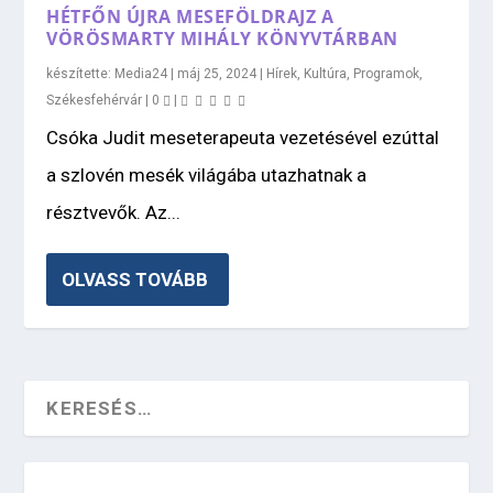
HÉTFŐN ÚJRA MESEFÖLDRAJZ A
VÖRÖSMARTY MIHÁLY KÖNYVTÁRBAN
készítette:
Media24
|
máj 25, 2024
|
Hírek
,
Kultúra
,
Programok
,
Székesfehérvár
|
0
|
Csóka Judit meseterapeuta vezetésével ezúttal
a szlovén mesék világába utazhatnak a
résztvevők. Az...
OLVASS TOVÁBB