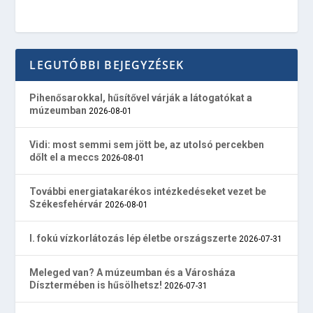
LEGUTÓBBI BEJEGYZÉSEK
Pihenősarokkal, hűsítővel várják a látogatókat a
múzeumban
2026-08-01
Vidi: most semmi sem jött be, az utolsó percekben
dőlt el a meccs
2026-08-01
További energiatakarékos intézkedéseket vezet be
Székesfehérvár
2026-08-01
I. fokú vízkorlátozás lép életbe országszerte
2026-07-31
Meleged van? A múzeumban és a Városháza
Dísztermében is hűsölhetsz!
2026-07-31