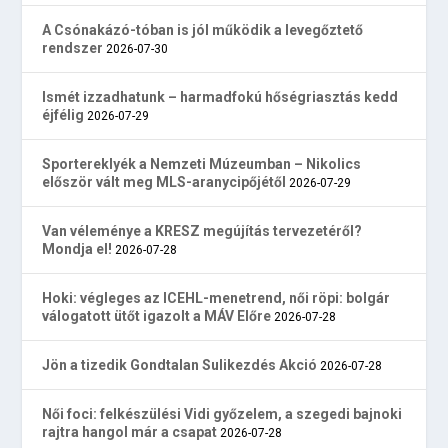
A Csónakázó-tóban is jól működik a levegőztető
rendszer
2026-07-30
Ismét izzadhatunk – harmadfokú hőségriasztás kedd
éjfélig
2026-07-29
Sportereklyék a Nemzeti Múzeumban – Nikolics
először vált meg MLS-aranycipőjétől
2026-07-29
Van véleménye a KRESZ megújítás tervezetéről?
Mondja el!
2026-07-28
Hoki: végleges az ICEHL-menetrend, női röpi: bolgár
válogatott ütőt igazolt a MÁV Előre
2026-07-28
Jön a tizedik Gondtalan Sulikezdés Akció
2026-07-28
Női foci: felkészülési Vidi győzelem, a szegedi bajnoki
rajtra hangol már a csapat
2026-07-28