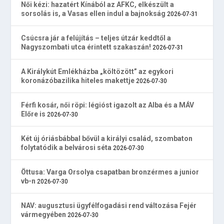
Női kézi: hazatért Kínából az AFKC, elkészült a
sorsolás is, a Vasas ellen indul a bajnokság
2026-07-31
Csúcsra jár a felújítás – teljes útzár keddtől a
Nagyszombati utca érintett szakaszán!
2026-07-31
A Királykút Emlékházba „költözött” az egykori
koronázóbazilika hiteles makettje
2026-07-30
Férfi kosár, női röpi: légióst igazolt az Alba és a MÁV
Előre is
2026-07-30
Két új óriásbábbal bővül a királyi család, szombaton
folytatódik a belvárosi séta
2026-07-30
Öttusa: Varga Orsolya csapatban bronzérmes a junior
vb-n
2026-07-30
NAV: augusztusi ügyfélfogadási rend változása Fejér
vármegyében
2026-07-30