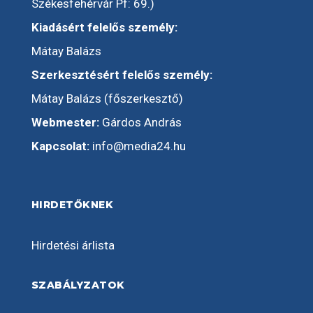
Székesfehérvár Pf: 69.)
Kiadásért felelős személy:
Mátay Balázs
Szerkesztésért felelős személy:
Mátay Balázs (főszerkesztő)
Webmester:
Gárdos András
Kapcsolat:
info@media24.hu
HIRDETŐKNEK
Hirdetési árlista
SZABÁLYZATOK