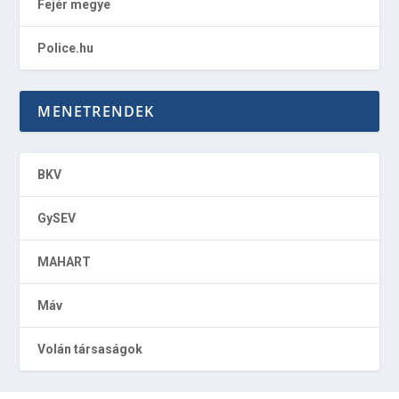
Fejér megye
Police.hu
MENETRENDEK
BKV
GySEV
MAHART
Máv
Volán társaságok