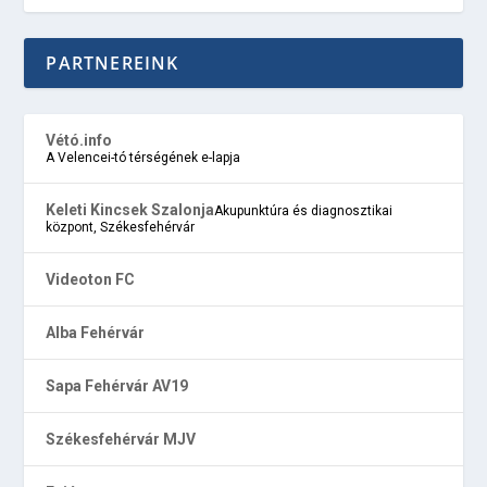
PARTNEREINK
Vétó.info
A Velencei-tó térségének e-lapja
Keleti Kincsek Szalonja
Akupunktúra és diagnosztikai
központ, Székesfehérvár
Videoton FC
Alba Fehérvár
Sapa Fehérvár AV19
Székesfehérvár MJV