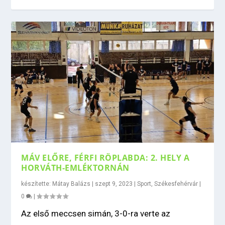
MÁV ELŐRE, FÉRFI RÖPLABDA: 2. HELY A
HORVÁTH-EMLÉKTORNÁN
készítette:
Mátay Balázs
|
szept 9, 2023
|
Sport
,
Székesfehérvár
|
0
|
Az első meccsen simán, 3-0-ra verte az