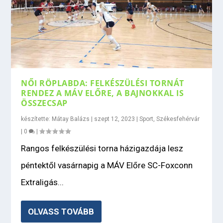
NŐI RÖPLABDA: FELKÉSZÜLÉSI TORNÁT
RENDEZ A MÁV ELŐRE, A BAJNOKKAL IS
ÖSSZECSAP
készítette:
Mátay Balázs
|
szept 12, 2023
|
Sport
,
Székesfehérvár
|
0
|
Rangos felkészülési torna házigazdája lesz
péntektől vasárnapig a MÁV Előre SC-Foxconn
Extraligás...
OLVASS TOVÁBB