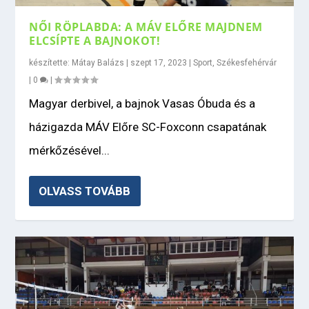
NŐI RÖPLABDA: A MÁV ELŐRE MAJDNEM
ELCSÍPTE A BAJNOKOT!
készítette:
Mátay Balázs
|
szept 17, 2023
|
Sport
,
Székesfehérvár
|
0
|
Magyar derbivel, a bajnok Vasas Óbuda és a
házigazda MÁV Előre SC-Foxconn csapatának
mérkőzésével...
OLVASS TOVÁBB