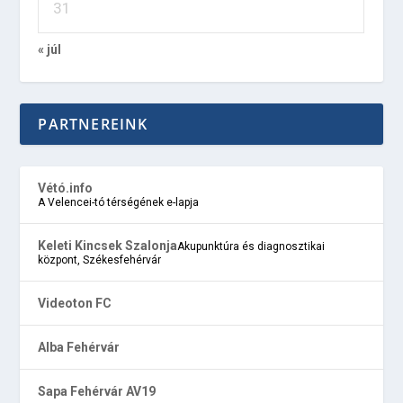
31
« júl
PARTNEREINK
Vétó.info
A Velencei-tó térségének e-lapja
Keleti Kincsek Szalonja
Akupunktúra és diagnosztikai
központ, Székesfehérvár
Videoton FC
Alba Fehérvár
Sapa Fehérvár AV19