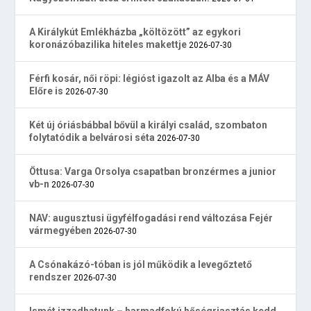
A Királykút Emlékházba „költözött” az egykori
koronázóbazilika hiteles makettje
2026-07-30
Férfi kosár, női röpi: légióst igazolt az Alba és a MÁV
Előre is
2026-07-30
Két új óriásbábbal bővül a királyi család, szombaton
folytatódik a belvárosi séta
2026-07-30
Öttusa: Varga Orsolya csapatban bronzérmes a junior
vb-n
2026-07-30
NAV: augusztusi ügyfélfogadási rend változása Fejér
vármegyében
2026-07-30
A Csónakázó-tóban is jól működik a levegőztető
rendszer
2026-07-30
Ismét izzadhatunk – harmadfokú hőségriasztás kedd