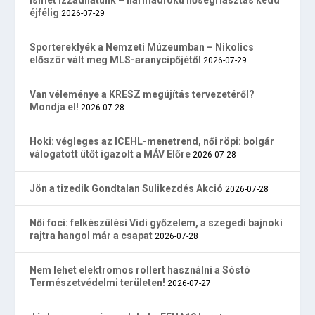
éjfélig
2026-07-29
Sportereklyék a Nemzeti Múzeumban – Nikolics
először vált meg MLS-aranycipőjétől
2026-07-29
Van véleménye a KRESZ megújítás tervezetéről?
Mondja el!
2026-07-28
Hoki: végleges az ICEHL-menetrend, női röpi: bolgár
válogatott ütőt igazolt a MÁV Előre
2026-07-28
Jön a tizedik Gondtalan Sulikezdés Akció
2026-07-28
Női foci: felkészülési Vidi győzelem, a szegedi bajnoki
rajtra hangol már a csapat
2026-07-28
Nem lehet elektromos rollert használni a Sóstó
Természetvédelmi területen!
2026-07-27