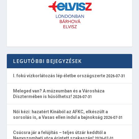
LEGUTÓBBI BEJEGYZÉSEK
I. fokú vízkorlátozás lép életbe országszerte
2026-07-31
Meleged van? A múzeumban és a Városháza
Dísztermében is hűsölhetsz!
2026-07-31
Női kézi: hazatért Kínából az AFKC, elkészült a
sorsolás is, a Vasas ellen indul a bajnokság
2026-07-31
Csúcsra jár a felújítás – teljes útzár keddtől a
Nagyszombati utca érintett szakaszán!
2026-07-31