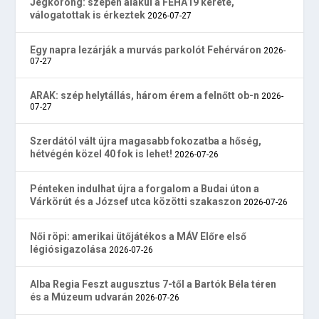
Jégkorong: szépen alakul a FEHA19 kerete,
válogatottak is érkeztek
2026-07-27
Egy napra lezárják a murvás parkolót Fehérváron
2026-
07-27
ARAK: szép helytállás, három érem a felnőtt ob-n
2026-
07-27
Szerdától vált újra magasabb fokozatba a hőség,
hétvégén közel 40 fok is lehet!
2026-07-26
Pénteken indulhat újra a forgalom a Budai úton a
Várkörút és a József utca közötti szakaszon
2026-07-26
Női röpi: amerikai ütőjátékos a MÁV Előre első
légiósigazolása
2026-07-26
Alba Regia Feszt augusztus 7-től a Bartók Béla téren
és a Múzeum udvarán
2026-07-26