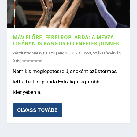
MÁV ELŐRE, FÉRFI RÖPLABDA: A MEVZA
LIGÁBAN IS RANGOS ELLENFELEK JÖNNEK
készítette:
Mátay Balázs
|
aug 31, 2023
|
Sport
,
Székesfehérvár
|
0
|
Nem kis meglepetésre újoncként ezüstérmes
lett a férfi röplabda Extraliga legutóbbi
idényében a...
OLVASS TOVÁBB