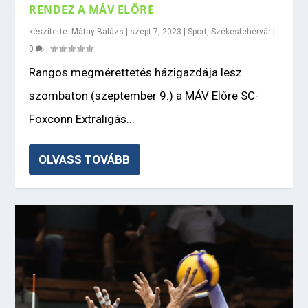
RENDEZ A MÁV ELŐRE
készítette:
Mátay Balázs
|
szept 7, 2023
|
Sport
,
Székesfehérvár
|
0
|
Rangos megmérettetés házigazdája lesz
szombaton (szeptember 9.) a MÁV Előre SC-
Foxconn Extraligás...
OLVASS TOVÁBB