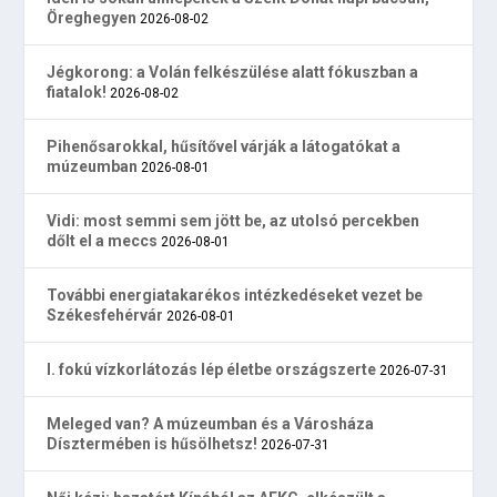
Öreghegyen
2026-08-02
Jégkorong: a Volán felkészülése alatt fókuszban a
fiatalok!
2026-08-02
Pihenősarokkal, hűsítővel várják a látogatókat a
múzeumban
2026-08-01
Vidi: most semmi sem jött be, az utolsó percekben
dőlt el a meccs
2026-08-01
További energiatakarékos intézkedéseket vezet be
Székesfehérvár
2026-08-01
I. fokú vízkorlátozás lép életbe országszerte
2026-07-31
Meleged van? A múzeumban és a Városháza
Dísztermében is hűsölhetsz!
2026-07-31