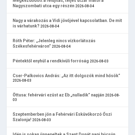
Megkezdődött a felújítás, teljes útzár mától a
Nagyszombati utca egy részén
2026-08-04
Nagy a várakozás a Vidi jövőjével kapcsolatban. De mit
is várhatunk?
2026-08-04
Róth Péter: „Jelenleg nincs vízkorlátozás
Székesfehérváron”
2026-08-04
Péntektől enyhül a rendkívüli forróság
2026-08-03
Cser-Palkovics András: „Az itt dolgozók mind hősök”
2026-08-03
Öttusa: fehérvári ezüst az Eb „nulladik” napján
2026-08-
03
Szeptemberben jön a Fehérvári Esküvőkorzó Őszi
Szalonja!
2026-08-03
Idén is sokan ünnepeltek a Szent Donát napi búcsún,