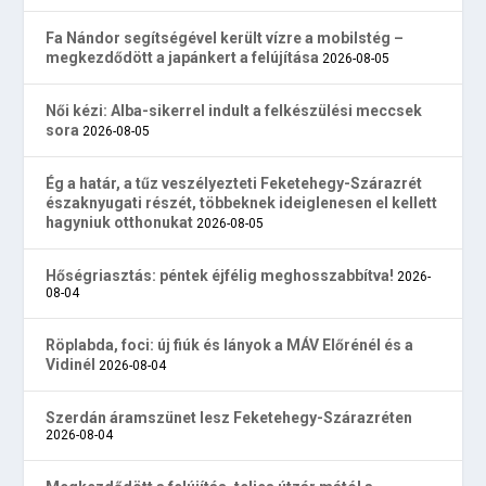
Fa Nándor segítségével került vízre a mobilstég –
megkezdődött a japánkert a felújítása
2026-08-05
Női kézi: Alba-sikerrel indult a felkészülési meccsek
sora
2026-08-05
Ég a határ, a tűz veszélyezteti Feketehegy-Szárazrét
északnyugati részét, többeknek ideiglenesen el kellett
hagyniuk otthonukat
2026-08-05
Hőségriasztás: péntek éjfélig meghosszabbítva!
2026-
08-04
Röplabda, foci: új fiúk és lányok a MÁV Előrénél és a
Vidinél
2026-08-04
Szerdán áramszünet lesz Feketehegy-Szárazréten
2026-08-04