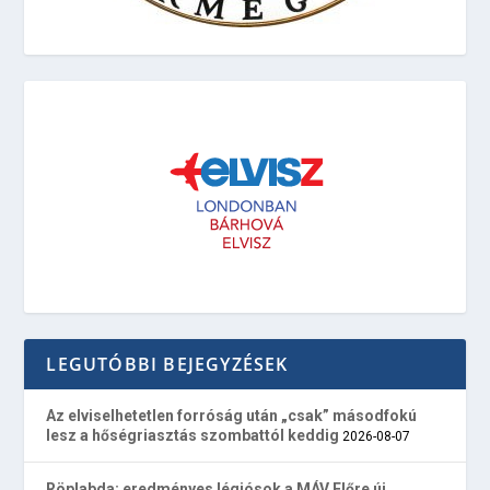
LEGUTÓBBI BEJEGYZÉSEK
Az elviselhetetlen forróság után „csak” másodfokú
lesz a hőségriasztás szombattól keddig
2026-08-07
Röplabda: eredményes légiósok a MÁV Előre új