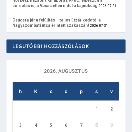
Női kézi: hazatért Kínából az AFKC, elkészült a
sorsolás is, a Vasas ellen indul a bajnokság
2026-07-31
Csúcsra jár a felújítás – teljes útzár keddtől a
Nagyszombati utca érintett szakaszán!
2026-07-31
LEGUTÓBBI HOZZÁSZÓLÁSOK
2026. AUGUSZTUS
h
K
s
c
p
s
v
1
2
8
9
3
4
5
6
7