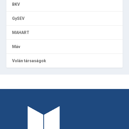
BKV
GySEV
MAHART
Máv
Volán társaságok