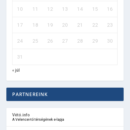
10
11
12
13
14
15
16
17
18
19
20
21
22
23
24
25
26
27
28
29
30
31
« júl
PARTNEREINK
Vétó.info
A Velencei-tó térségének e-lapja