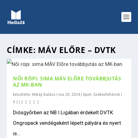
CÍMKE:
MÁV ELŐRE – DVTK
NŐI RÖPI: SIMA MÁV ELŐRE TOVÁBBJUTÁS
AZ MK-BAN
készítette:
Mátay Balázs
|
nov 20, 2024
|
Sport
,
Székesfehérvár
|
0
|
Diósgyőrben az NB I Ligában érdekelt DVTK
Ongropack vendégeként lépett pályára és nyert
is...