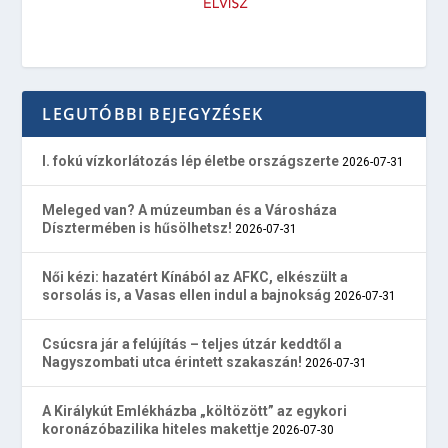
LEGUTÓBBI BEJEGYZÉSEK
I. fokú vízkorlátozás lép életbe országszerte
2026-07-31
Meleged van? A múzeumban és a Városháza
Dísztermében is hűsölhetsz!
2026-07-31
Női kézi: hazatért Kínából az AFKC, elkészült a
sorsolás is, a Vasas ellen indul a bajnokság
2026-07-31
Csúcsra jár a felújítás – teljes útzár keddtől a
Nagyszombati utca érintett szakaszán!
2026-07-31
A Királykút Emlékházba „költözött” az egykori
koronázóbazilika hiteles makettje
2026-07-30