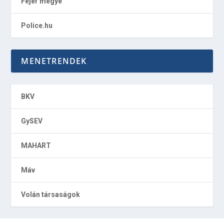
Fejér megye
Police.hu
MENETRENDEK
BKV
GySEV
MAHART
Máv
Volán társaságok