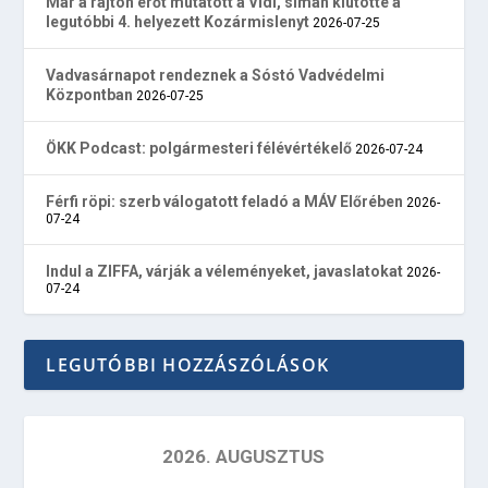
Már a rajton erőt mutatott a Vidi, simán kiütötte a
legutóbbi 4. helyezett Kozármislenyt
2026-07-25
Vadvasárnapot rendeznek a Sóstó Vadvédelmi
Központban
2026-07-25
ÖKK Podcast: polgármesteri félévértékelő
2026-07-24
Férfi röpi: szerb válogatott feladó a MÁV Előrében
2026-
07-24
Indul a ZIFFA, várják a véleményeket, javaslatokat
2026-
07-24
LEGUTÓBBI HOZZÁSZÓLÁSOK
2026. AUGUSZTUS