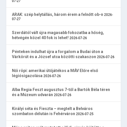
07-27
ARAK: szép helytállás, három érem a felnőtt ob-n
2026-
07-27
Szerdától vált újra magasabb fokozatba a hőség,
hétvégén közel 40 fok is lehet!
2026-07-26
Pénteken indulhat újra a forgalom a Budai úton a
Várkörút és a József utca közötti szakaszon
2026-07-26
Női röpi: amerikai ütőjátékos a MÁV Előre első
légiósigazolása
2026-07-26
Alba Regia Feszt augusztus 7-től a Bartók Béla téren
és a Múzeum udvarán
2026-07-26
Királyi séta és Fieszta – megtelt a Belváros
szombaton délután is Fehérváron
2026-07-25