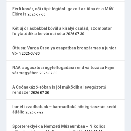
Férfi kosár, női röpi: légióst igazolt az Alba és a MÁV
Előre is
2026-07-30
Két új óriásbábbal bővül a királyi család, szombaton
folytatódik a belvárosi séta
2026-07-30
Öttusa: Varga Orsolya csapatban bronzérmes a junior
vb-n
2026-07-30
NAV: augusztusi ügyfélfogadási rend változása Fejér
vármegyében
2026-07-30
A Csónakázó-tóban is jól működik a levegőztető
rendszer
2026-07-30
Ismét izzadhatunk – harmadfokú hőségriasztás kedd
éjfélig
2026-07-29
Sportereklyék a Nemzeti Múzeumban – Nikolics