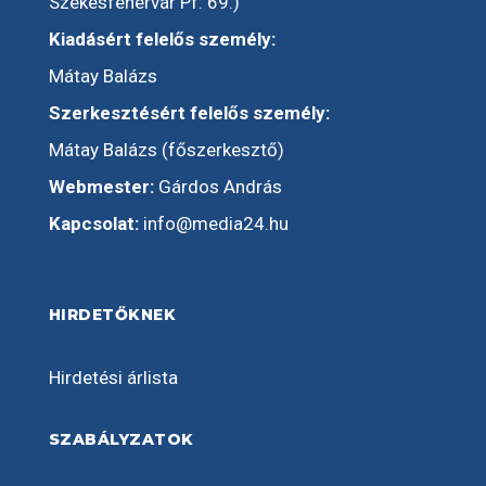
Székesfehérvár Pf: 69.)
Kiadásért felelős személy:
Mátay Balázs
Szerkesztésért felelős személy:
Mátay Balázs (főszerkesztő)
Webmester:
Gárdos András
Kapcsolat:
info@media24.hu
HIRDETŐKNEK
Hirdetési árlista
SZABÁLYZATOK