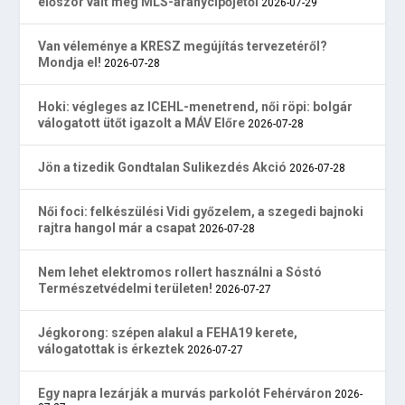
először vált meg MLS-aranycipőjétől
2026-07-29
Van véleménye a KRESZ megújítás tervezetéről?
Mondja el!
2026-07-28
Hoki: végleges az ICEHL-menetrend, női röpi: bolgár
válogatott ütőt igazolt a MÁV Előre
2026-07-28
Jön a tizedik Gondtalan Sulikezdés Akció
2026-07-28
Női foci: felkészülési Vidi győzelem, a szegedi bajnoki
rajtra hangol már a csapat
2026-07-28
Nem lehet elektromos rollert használni a Sóstó
Természetvédelmi területen!
2026-07-27
Jégkorong: szépen alakul a FEHA19 kerete,
válogatottak is érkeztek
2026-07-27
Egy napra lezárják a murvás parkolót Fehérváron
2026-