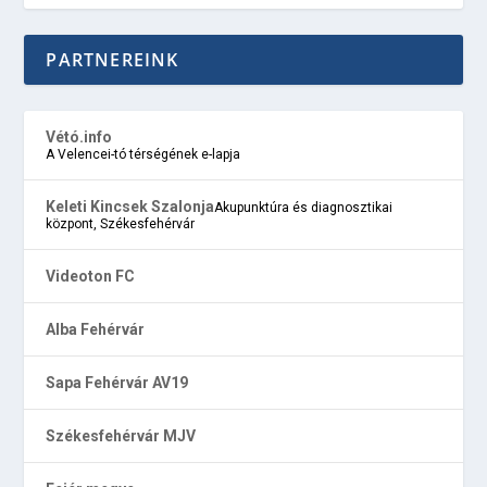
PARTNEREINK
Vétó.info
A Velencei-tó térségének e-lapja
Keleti Kincsek Szalonja
Akupunktúra és diagnosztikai
központ, Székesfehérvár
Videoton FC
Alba Fehérvár
Sapa Fehérvár AV19
Székesfehérvár MJV