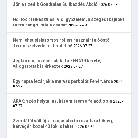
Jön a tizedik Gondtalan Sulikezdés Akció
2026-07-28
Női foci: felkészülési Vidi győzelem, a szegedi bajnoki
rajtra hangol már a csapat
2026-07-28
Nem lehet elektromos rollert használni a Sóstó
Természetvédelmi területen!
2026-07-27
Jégkorong: szépen alakul a FEHA19 kerete,
válogatottak is érkeztek
2026-07-27
Egy napra lezárják a murvás parkolót Fehérváron
2026-
07-27
ARAK: szép helytállás, három érem a felnőtt ob-n
2026-
07-27
Szerdától vált újra magasabb fokozatba a hőség,
hétvégén közel 40 fok is lehet!
2026-07-26