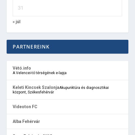
31
« júl
PARTNEREINK
Vétó.info
A Velencei-tó térségének e-lapja
Keleti Kincsek Szalonja
Akupunktúra és diagnosztikai
központ, Székesfehérvár
Videoton FC
Alba Fehérvár