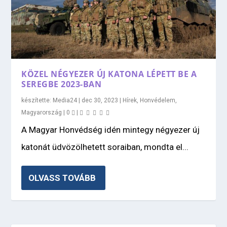
KÖZEL NÉGYEZER ÚJ KATONA LÉPETT BE A
SEREGBE 2023-BAN
készítette:
Media24
|
dec 30, 2023
|
Hírek
,
Honvédelem
,
Magyarország
|
0
|
A Magyar Honvédség idén mintegy négyezer új
katonát üdvözölhetett soraiban, mondta el...
OLVASS TOVÁBB