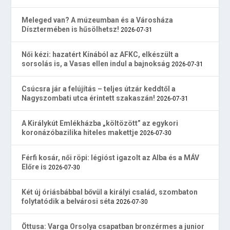
Meleged van? A múzeumban és a Városháza
Dísztermében is hűsölhetsz!
2026-07-31
Női kézi: hazatért Kínából az AFKC, elkészült a
sorsolás is, a Vasas ellen indul a bajnokság
2026-07-31
Csúcsra jár a felújítás – teljes útzár keddtől a
Nagyszombati utca érintett szakaszán!
2026-07-31
A Királykút Emlékházba „költözött” az egykori
koronázóbazilika hiteles makettje
2026-07-30
Férfi kosár, női röpi: légióst igazolt az Alba és a MÁV
Előre is
2026-07-30
Két új óriásbábbal bővül a királyi család, szombaton
folytatódik a belvárosi séta
2026-07-30
Öttusa: Varga Orsolya csapatban bronzérmes a junior