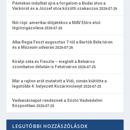
Pénteken indulhat újra a forgalom a Budai úton a
Várkörút és a József utca közötti szakaszon
2026-07-26
Női röpi: amerikai ütőjátékos a MÁV Előre első
légiósigazolása
2026-07-26
Alba Regia Feszt augusztus 7-től a Bartók Béla téren
és a Múzeum udvarán
2026-07-26
Királyi séta és Fieszta – megtelt a Belváros
szombaton délután is Fehérváron
2026-07-25
Már a rajton erőt mutatott a Vidi, simán kiütötte a
legutóbbi 4. helyezett Kozármislenyt
2026-07-25
Vadvasárnapot rendeznek a Sóstó Vadvédelmi
Központban
2026-07-25
LEGUTÓBBI HOZZÁSZÓLÁSOK