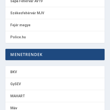
Sapa Fehérvár AV19
Székesfehérvár MJV
Fejér megye
Police.hu
MENETRENDEK
BKV
GySEV
MAHART
Máv