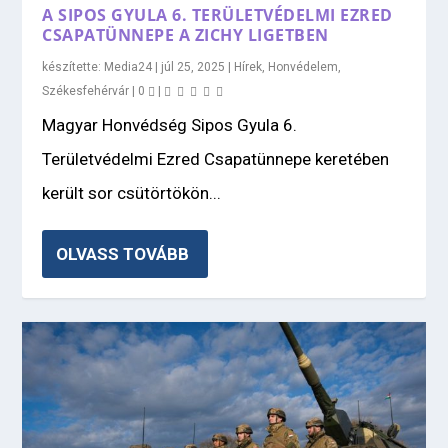
A SIPOS GYULA 6. TERÜLETVÉDELMI EZRED
CSAPATÜNNEPE A ZICHY LIGETBEN
készítette:
Media24
|
júl 25, 2025
|
Hírek
,
Honvédelem
,
Székesfehérvár
|
0
|
Magyar Honvédség Sipos Gyula 6.
Területvédelmi Ezred Csapatünnepe keretében
került sor csütörtökön...
OLVASS TOVÁBB