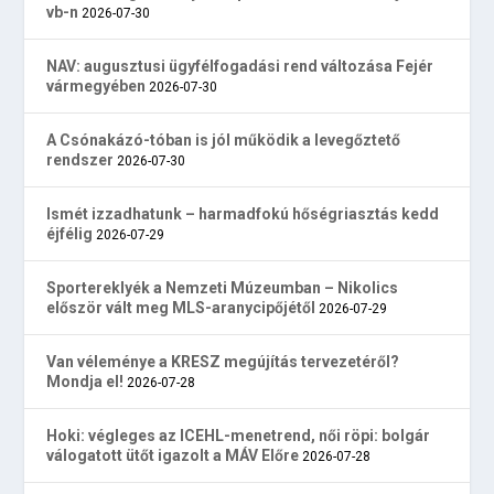
vb-n
2026-07-30
NAV: augusztusi ügyfélfogadási rend változása Fejér
vármegyében
2026-07-30
A Csónakázó-tóban is jól működik a levegőztető
rendszer
2026-07-30
Ismét izzadhatunk – harmadfokú hőségriasztás kedd
éjfélig
2026-07-29
Sportereklyék a Nemzeti Múzeumban – Nikolics
először vált meg MLS-aranycipőjétől
2026-07-29
Van véleménye a KRESZ megújítás tervezetéről?
Mondja el!
2026-07-28
Hoki: végleges az ICEHL-menetrend, női röpi: bolgár
válogatott ütőt igazolt a MÁV Előre
2026-07-28