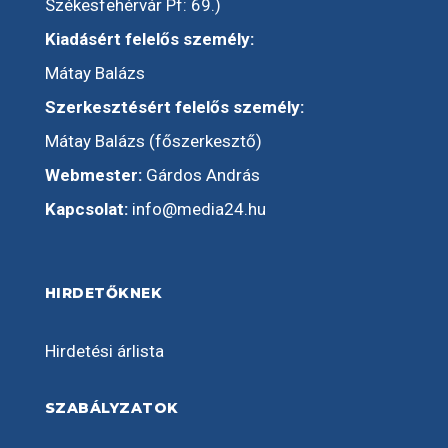
Székesfehérvár Pf: 69.)
Kiadásért felelős személy:
Mátay Balázs
Szerkesztésért felelős személy:
Mátay Balázs (főszerkesztő)
Webmester:
Gárdos András
Kapcsolat:
info@media24.hu
HIRDETŐKNEK
Hirdetési árlista
SZABÁLYZATOK