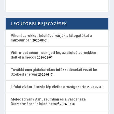
LEGUTÓBBI BEJEGYZÉSEK
Pihenősarokkal, hűsítővel várják a látogatókat a
múzeumban
2026-08-01
Vidi: most semmi sem jött be, az utolsó percekben
dőlt el a meccs
2026-08-01
További energiatakarékos intézkedéseket vezet be
Székesfehérvár
2026-08-01
I. fokú vízkorlátozás lép életbe országszerte
2026-07-31
Meleged van? A múzeumban és a Városháza
Dísztermében is hűsölhetsz!
2026-07-31