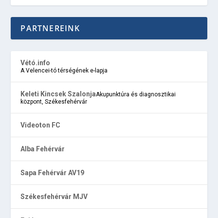
PARTNEREINK
Vétó.info
A Velencei-tó térségének e-lapja
Keleti Kincsek Szalonja
Akupunktúra és diagnosztikai
központ, Székesfehérvár
Videoton FC
Alba Fehérvár
Sapa Fehérvár AV19
Székesfehérvár MJV