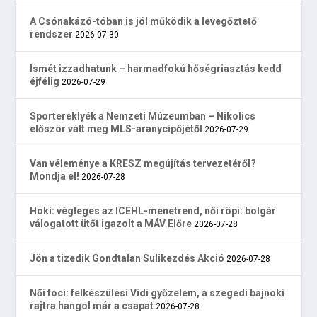
A Csónakázó-tóban is jól működik a levegőztető
rendszer
2026-07-30
Ismét izzadhatunk – harmadfokú hőségriasztás kedd
éjfélig
2026-07-29
Sportereklyék a Nemzeti Múzeumban – Nikolics
először vált meg MLS-aranycipőjétől
2026-07-29
Van véleménye a KRESZ megújítás tervezetéről?
Mondja el!
2026-07-28
Hoki: végleges az ICEHL-menetrend, női röpi: bolgár
válogatott ütőt igazolt a MÁV Előre
2026-07-28
Jön a tizedik Gondtalan Sulikezdés Akció
2026-07-28
Női foci: felkészülési Vidi győzelem, a szegedi bajnoki
rajtra hangol már a csapat
2026-07-28