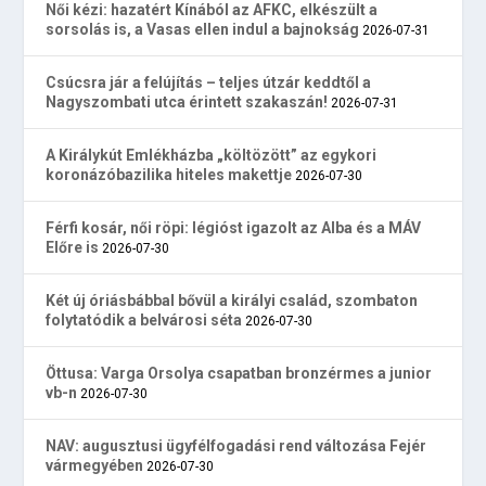
Női kézi: hazatért Kínából az AFKC, elkészült a
sorsolás is, a Vasas ellen indul a bajnokság
2026-07-31
Csúcsra jár a felújítás – teljes útzár keddtől a
Nagyszombati utca érintett szakaszán!
2026-07-31
A Királykút Emlékházba „költözött” az egykori
koronázóbazilika hiteles makettje
2026-07-30
Férfi kosár, női röpi: légióst igazolt az Alba és a MÁV
Előre is
2026-07-30
Két új óriásbábbal bővül a királyi család, szombaton
folytatódik a belvárosi séta
2026-07-30
Öttusa: Varga Orsolya csapatban bronzérmes a junior
vb-n
2026-07-30
NAV: augusztusi ügyfélfogadási rend változása Fejér
vármegyében
2026-07-30