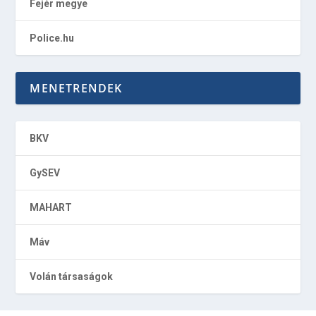
Fejér megye
Police.hu
MENETRENDEK
BKV
GySEV
MAHART
Máv
Volán társaságok