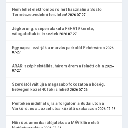
Nem lehet elektromos rollert használni a Sóstó
Természetvédelmi területen!
2026-07-27
Jégkorong: szépen alakul a FEHA19 kerete,
válogatottak is érkeztek
2026-07-27
Egy napra lezárják a murvás parkolót Fehérváron
2026-
07-27
ARAK: szép helytállás, három érem a felnőtt ob-n
2026-
07-27
Szerdától vált újra magasabb fokozatba a hőség,
hétvégén közel 40 fok is lehet!
2026-07-26
Pénteken indulhat újra a forgalom a Budai úton a
Várkörút és a József utca közötti szakaszon
2026-07-26
Női röpi: amerikai ütőjátékos a MÁV Előre első
légiósigazolása
2026-07-26