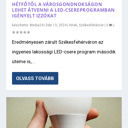
HÉTFŐTŐL A VÁROSGONDNOKSÁGON
LEHET ÁTVENNI A LED-CSEREPROGRAMBAN
IGÉNYELT IZZÓKAT
készítette:
Media24
|
febr 13, 2024
|
Hírek
,
Székesfehérvár
|
0
|
Eredményesen zárult Székesfehérváron az
ingyenes lakossági LED-csere program második
üteme is,...
OLVASS TOVÁBB