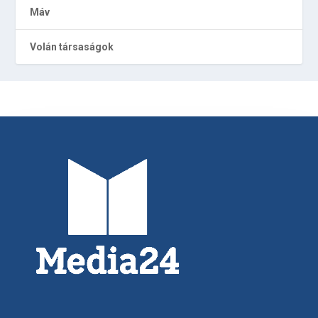
Máv
Volán társaságok