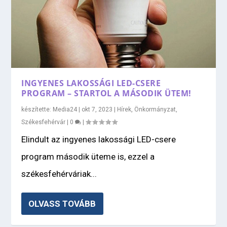
INGYENES LAKOSSÁGI LED-CSERE
PROGRAM – STARTOL A MÁSODIK ÜTEM!
készítette:
Media24
|
okt 7, 2023
|
Hírek
,
Önkormányzat
,
Székesfehérvár
|
0
|
Elindult az ingyenes lakossági LED-csere
program második üteme is, ezzel a
székesfehérváriak...
OLVASS TOVÁBB