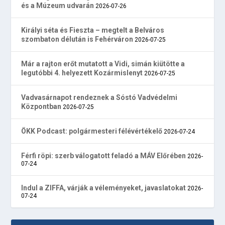
és a Múzeum udvarán
2026-07-26
Királyi séta és Fieszta – megtelt a Belváros
szombaton délután is Fehérváron
2026-07-25
Már a rajton erőt mutatott a Vidi, simán kiütötte a
legutóbbi 4. helyezett Kozármislenyt
2026-07-25
Vadvasárnapot rendeznek a Sóstó Vadvédelmi
Központban
2026-07-25
ÖKK Podcast: polgármesteri félévértékelő
2026-07-24
Férfi röpi: szerb válogatott feladó a MÁV Előrében
2026-
07-24
Indul a ZIFFA, várják a véleményeket, javaslatokat
2026-
07-24