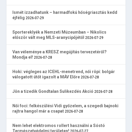
Ismét izzadhatunk – harmadfokú hőségriasztás kedd
éjfélig
2026-07-29
Sportereklyék a Nemzeti Múzeumban – Nikolics
először vált meg MLS-aranycipőjétől
2026-07-29
Van véleménye a KRESZ megújítás tervezetéről?
Mondja el!
2026-07-28
Hoki: végleges az ICEHL-menetrend, női röpi: bolgár
válogatott ütőt igazolt a MÁV Előre
2026-07-28
Jön a tizedik Gondtalan Sulikezdés Akció
2026-07-28
Női foci: felkészülési Vidi győzelem, a szegedi bajnoki
rajtra hangol már a csapat
2026-07-28
Nem lehet elektromos rollert használni a Sóstó
Természetvédelmi területen!
2026-07-27