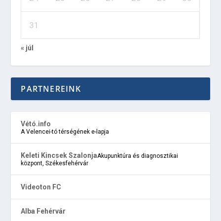
31
« júl
PARTNEREINK
Vétó.info
A Velencei-tó térségének e-lapja
Keleti Kincsek Szalonja
Akupunktúra és diagnosztikai
központ, Székesfehérvár
Videoton FC
Alba Fehérvár