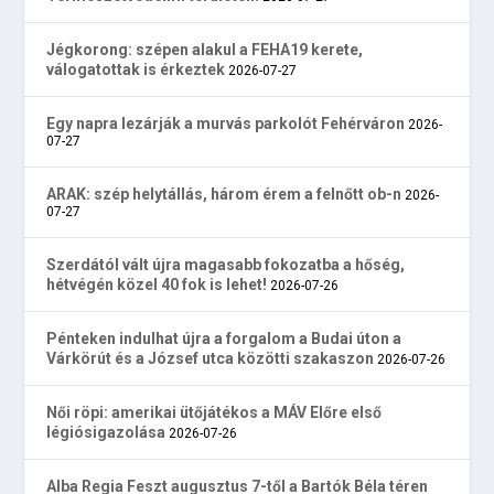
Jégkorong: szépen alakul a FEHA19 kerete,
válogatottak is érkeztek
2026-07-27
Egy napra lezárják a murvás parkolót Fehérváron
2026-
07-27
ARAK: szép helytállás, három érem a felnőtt ob-n
2026-
07-27
Szerdától vált újra magasabb fokozatba a hőség,
hétvégén közel 40 fok is lehet!
2026-07-26
Pénteken indulhat újra a forgalom a Budai úton a
Várkörút és a József utca közötti szakaszon
2026-07-26
Női röpi: amerikai ütőjátékos a MÁV Előre első
légiósigazolása
2026-07-26
Alba Regia Feszt augusztus 7-től a Bartók Béla téren