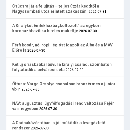
Csúcsra jár a felújítás – teljes útzár keddtől a
Nagyszombati utca érintett szakaszán!
2026-07-31
A Királykút Emlékházba „költözött” az egykori
koronázóbazilika hiteles makettje
2026-07-30
Férfi kosár, női röpi: légióst igazolt az Alba és a MÁV
Előre is
2026-07-30
Két új óriásbábbal bővül a királyi család, szombaton
folytatódik a belvárosi séta
2026-07-30
Öttusa: Varga Orsolya csapatban bronzérmes a junior
vb-n
2026-07-30
NAV: augusztusi ügyfélfogadási rend változása Fejér
vármegyében
2026-07-30
A Csónakázó-tóban is jól működik a levegőztető
rendszer
2026-07-30