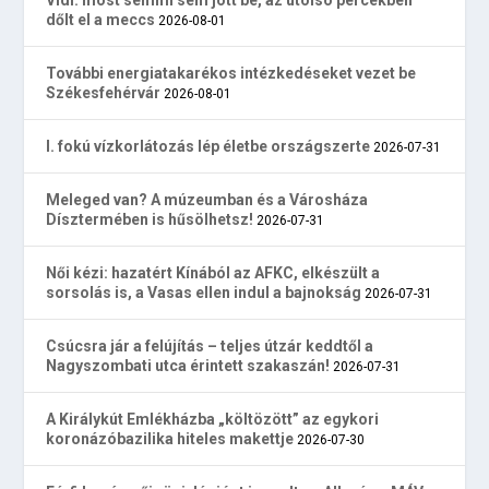
Vidi: most semmi sem jött be, az utolsó percekben
dőlt el a meccs
2026-08-01
További energiatakarékos intézkedéseket vezet be
Székesfehérvár
2026-08-01
I. fokú vízkorlátozás lép életbe országszerte
2026-07-31
Meleged van? A múzeumban és a Városháza
Dísztermében is hűsölhetsz!
2026-07-31
Női kézi: hazatért Kínából az AFKC, elkészült a
sorsolás is, a Vasas ellen indul a bajnokság
2026-07-31
Csúcsra jár a felújítás – teljes útzár keddtől a
Nagyszombati utca érintett szakaszán!
2026-07-31
A Királykút Emlékházba „költözött” az egykori
koronázóbazilika hiteles makettje
2026-07-30