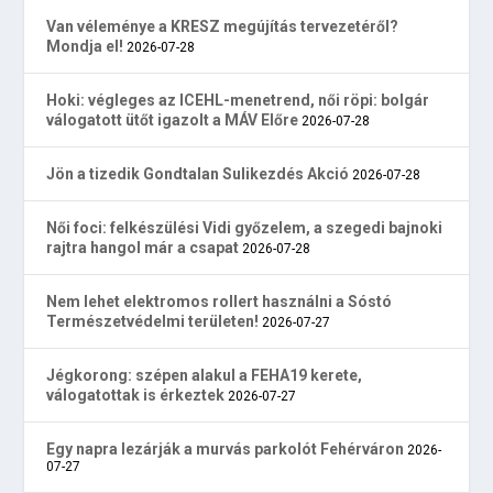
Van véleménye a KRESZ megújítás tervezetéről?
Mondja el!
2026-07-28
Hoki: végleges az ICEHL-menetrend, női röpi: bolgár
válogatott ütőt igazolt a MÁV Előre
2026-07-28
Jön a tizedik Gondtalan Sulikezdés Akció
2026-07-28
Női foci: felkészülési Vidi győzelem, a szegedi bajnoki
rajtra hangol már a csapat
2026-07-28
Nem lehet elektromos rollert használni a Sóstó
Természetvédelmi területen!
2026-07-27
Jégkorong: szépen alakul a FEHA19 kerete,
válogatottak is érkeztek
2026-07-27
Egy napra lezárják a murvás parkolót Fehérváron
2026-
07-27