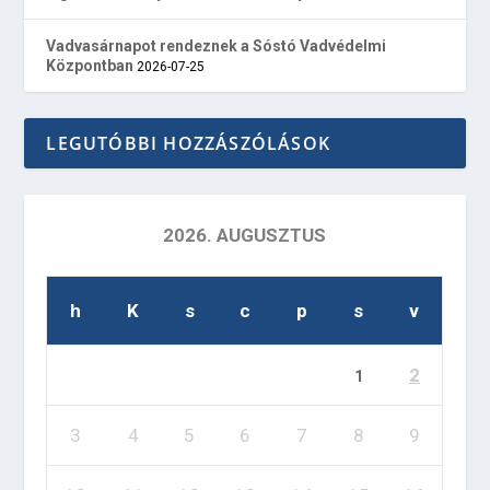
Vadvasárnapot rendeznek a Sóstó Vadvédelmi
Központban
2026-07-25
LEGUTÓBBI HOZZÁSZÓLÁSOK
2026. AUGUSZTUS
h
K
s
c
p
s
v
2
1
3
4
5
6
7
8
9