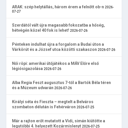
ARAK: szép helytállás, három érem a felnőtt ob-n
2026-
07-27
Szerdától vált újra magasabb fokozatba a hőség,
hétvégén közel 40 fok is lehet!
2026-07-26
Pénteken indulhat újra a forgalom a Budai úton a
Várkörút és a József utca közötti szakaszon
2026-07-26
Női röpi: amerikai ütőjátékos a MÁV Előre első
légiósigazolása
2026-07-26
Alba Regia Feszt augusztus 7-től a Bartók Béla téren
és a Múzeum udvarán
2026-07-26
Királyi séta és Fieszta – megtelt a Belváros
szombaton délután is Fehérváron
2026-07-25
Már a rajton erőt mutatott a Vidi, simán kiütötte a
legutóbbi 4. helyezett Kozármislenyt
2026-07-25