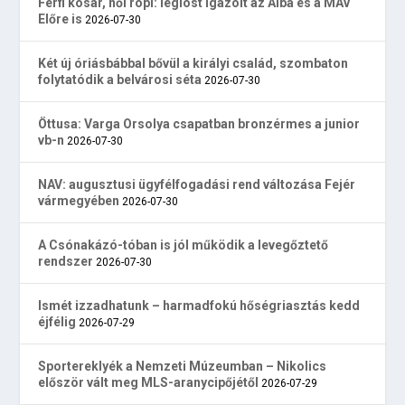
Férfi kosár, női röpi: légióst igazolt az Alba és a MÁV
Előre is
2026-07-30
Két új óriásbábbal bővül a királyi család, szombaton
folytatódik a belvárosi séta
2026-07-30
Öttusa: Varga Orsolya csapatban bronzérmes a junior
vb-n
2026-07-30
NAV: augusztusi ügyfélfogadási rend változása Fejér
vármegyében
2026-07-30
A Csónakázó-tóban is jól működik a levegőztető
rendszer
2026-07-30
Ismét izzadhatunk – harmadfokú hőségriasztás kedd
éjfélig
2026-07-29
Sportereklyék a Nemzeti Múzeumban – Nikolics
először vált meg MLS-aranycipőjétől
2026-07-29