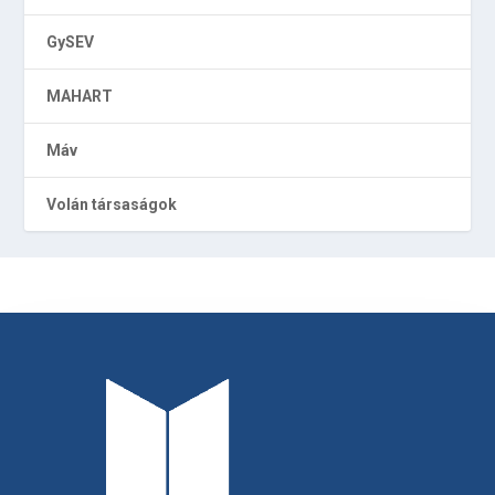
GySEV
MAHART
Máv
Volán társaságok