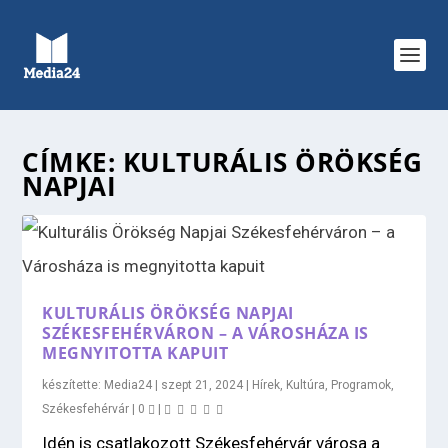
CÍMKE:
KULTURÁLIS ÖRÖKSÉG
NAPJAI
KULTURÁLIS ÖRÖKSÉG NAPJAI
SZÉKESFEHÉRVÁRON – A VÁROSHÁZA IS
MEGNYITOTTA KAPUIT
készítette:
Media24
|
szept 21, 2024
|
Hírek
,
Kultúra
,
Programok
,
Székesfehérvár
|
0
|
Idén is csatlakozott Székesfehérvár városa a