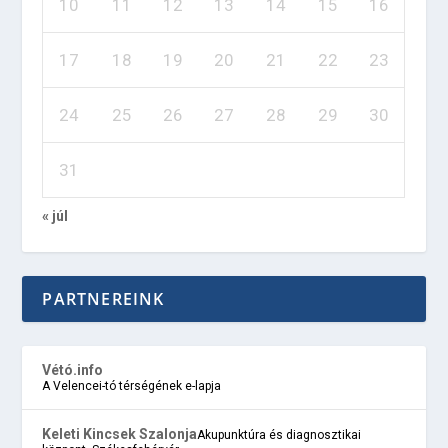
10
11
12
13
14
15
16
17
18
19
20
21
22
23
24
25
26
27
28
29
30
31
« júl
PARTNEREINK
Vétó.info
A Velencei-tó térségének e-lapja
Keleti Kincsek Szalonja
Akupunktúra és diagnosztikai