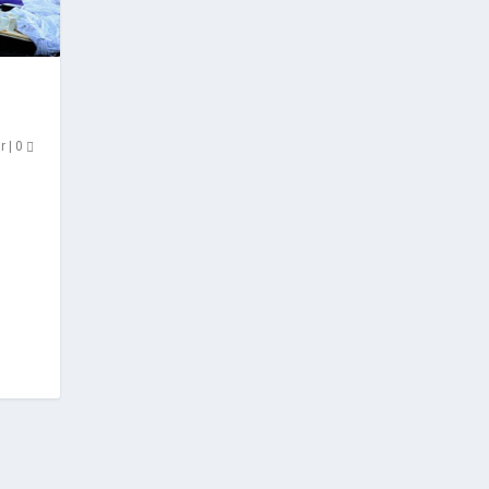
r
|
0