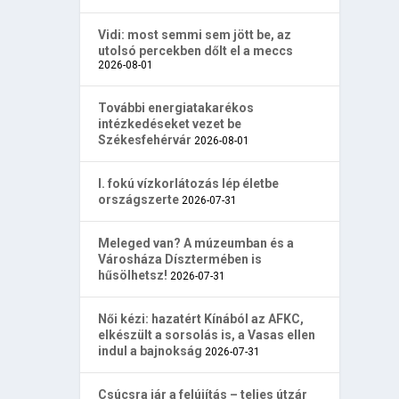
Vidi: most semmi sem jött be, az
utolsó percekben dőlt el a meccs
2026-08-01
További energiatakarékos
intézkedéseket vezet be
Székesfehérvár
2026-08-01
I. fokú vízkorlátozás lép életbe
országszerte
2026-07-31
Meleged van? A múzeumban és a
Városháza Dísztermében is
hűsölhetsz!
2026-07-31
Női kézi: hazatért Kínából az AFKC,
elkészült a sorsolás is, a Vasas ellen
indul a bajnokság
2026-07-31
Csúcsra jár a felújítás – teljes útzár