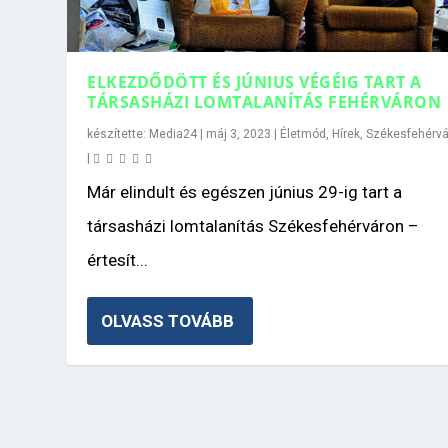
ELKEZDŐDÖTT ÉS JÚNIUS VÉGÉIG TART A
TÁRSASHÁZI LOMTALANÍTÁS FEHÉRVÁRON
készítette:
Media24
|
máj 3, 2023
|
Életmód
,
Hírek
,
Székesfehérvá
|
Már elindult és egészen június 29-ig tart a
társasházi lomtalanítás Székesfehérváron –
értesít...
OLVASS TOVÁBB