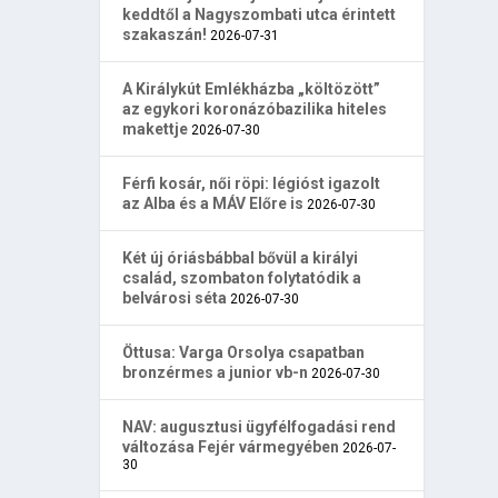
keddtől a Nagyszombati utca érintett
szakaszán!
2026-07-31
A Királykút Emlékházba „költözött”
az egykori koronázóbazilika hiteles
makettje
2026-07-30
Férfi kosár, női röpi: légióst igazolt
az Alba és a MÁV Előre is
2026-07-30
Két új óriásbábbal bővül a királyi
család, szombaton folytatódik a
belvárosi séta
2026-07-30
Öttusa: Varga Orsolya csapatban
bronzérmes a junior vb-n
2026-07-30
NAV: augusztusi ügyfélfogadási rend
változása Fejér vármegyében
2026-07-
30