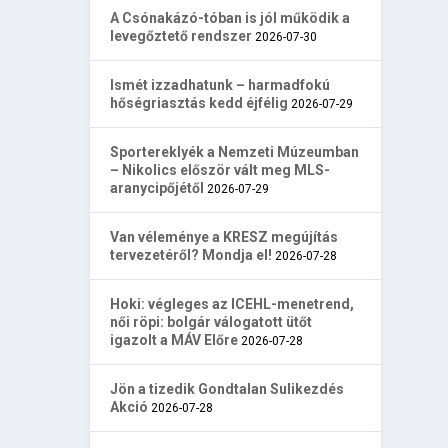
A Csónakázó-tóban is jól működik a
levegőztető rendszer
2026-07-30
Ismét izzadhatunk – harmadfokú
hőségriasztás kedd éjfélig
2026-07-29
Sportereklyék a Nemzeti Múzeumban
– Nikolics először vált meg MLS-
aranycipőjétől
2026-07-29
Van véleménye a KRESZ megújítás
tervezetéről? Mondja el!
2026-07-28
Hoki: végleges az ICEHL-menetrend,
női röpi: bolgár válogatott ütőt
igazolt a MÁV Előre
2026-07-28
Jön a tizedik Gondtalan Sulikezdés
Akció
2026-07-28