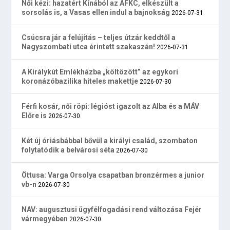
Női kézi: hazatért Kínából az AFKC, elkészült a
sorsolás is, a Vasas ellen indul a bajnokság
2026-07-31
Csúcsra jár a felújítás – teljes útzár keddtől a
Nagyszombati utca érintett szakaszán!
2026-07-31
A Királykút Emlékházba „költözött” az egykori
koronázóbazilika hiteles makettje
2026-07-30
Férfi kosár, női röpi: légióst igazolt az Alba és a MÁV
Előre is
2026-07-30
Két új óriásbábbal bővül a királyi család, szombaton
folytatódik a belvárosi séta
2026-07-30
Öttusa: Varga Orsolya csapatban bronzérmes a junior
vb-n
2026-07-30
NAV: augusztusi ügyfélfogadási rend változása Fejér
vármegyében
2026-07-30