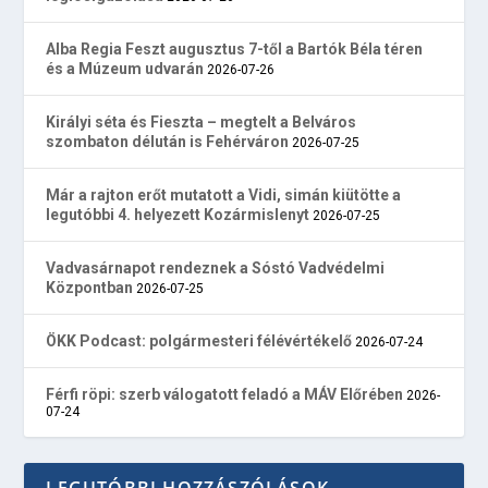
Alba Regia Feszt augusztus 7-től a Bartók Béla téren
és a Múzeum udvarán
2026-07-26
Királyi séta és Fieszta – megtelt a Belváros
szombaton délután is Fehérváron
2026-07-25
Már a rajton erőt mutatott a Vidi, simán kiütötte a
legutóbbi 4. helyezett Kozármislenyt
2026-07-25
Vadvasárnapot rendeznek a Sóstó Vadvédelmi
Központban
2026-07-25
ÖKK Podcast: polgármesteri félévértékelő
2026-07-24
Férfi röpi: szerb válogatott feladó a MÁV Előrében
2026-
07-24
LEGUTÓBBI HOZZÁSZÓLÁSOK