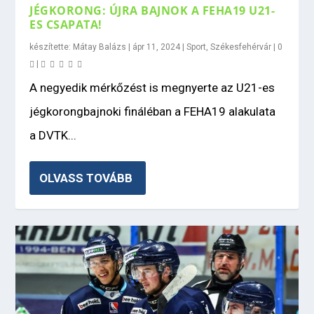
JÉGKORONG: ÚJRA BAJNOK A FEHA19 U21-
ES CSAPATA!
készítette:
Mátay Balázs
|
ápr 11, 2024
|
Sport
,
Székesfehérvár
|
0
|
A negyedik mérkőzést is megnyerte az U21-es
jégkorongbajnoki fináléban a FEHA19 alakulata
a DVTK...
OLVASS TOVÁBB