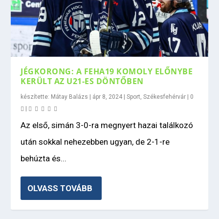
JÉGKORONG: A FEHA19 KOMOLY ELŐNYBE
KERÜLT AZ U21-ES DÖNTŐBEN
készítette:
Mátay Balázs
|
ápr 8, 2024
|
Sport
,
Székesfehérvár
|
0
|
Az első, simán 3-0-ra megnyert hazai találkozó
után sokkal nehezebben ugyan, de 2-1-re
behúzta és...
OLVASS TOVÁBB