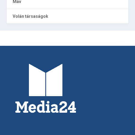
Máv
Volán társaságok