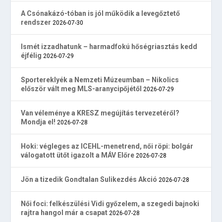
A Csónakázó-tóban is jól működik a levegőztető
rendszer
2026-07-30
Ismét izzadhatunk – harmadfokú hőségriasztás kedd
éjfélig
2026-07-29
Sportereklyék a Nemzeti Múzeumban – Nikolics
először vált meg MLS-aranycipőjétől
2026-07-29
Van véleménye a KRESZ megújítás tervezetéről?
Mondja el!
2026-07-28
Hoki: végleges az ICEHL-menetrend, női röpi: bolgár
válogatott ütőt igazolt a MÁV Előre
2026-07-28
Jön a tizedik Gondtalan Sulikezdés Akció
2026-07-28
Női foci: felkészülési Vidi győzelem, a szegedi bajnoki
rajtra hangol már a csapat
2026-07-28