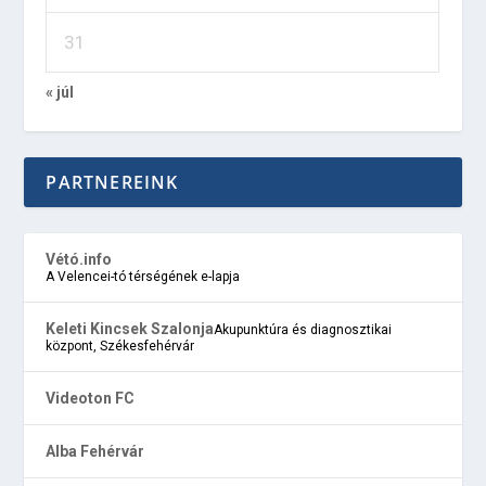
31
« júl
PARTNEREINK
Vétó.info
A Velencei-tó térségének e-lapja
Keleti Kincsek Szalonja
Akupunktúra és diagnosztikai
központ, Székesfehérvár
Videoton FC
Alba Fehérvár