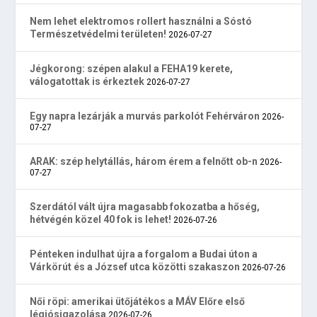
Nem lehet elektromos rollert használni a Sóstó
Természetvédelmi területen!
2026-07-27
Jégkorong: szépen alakul a FEHA19 kerete,
válogatottak is érkeztek
2026-07-27
Egy napra lezárják a murvás parkolót Fehérváron
2026-
07-27
ARAK: szép helytállás, három érem a felnőtt ob-n
2026-
07-27
Szerdától vált újra magasabb fokozatba a hőség,
hétvégén közel 40 fok is lehet!
2026-07-26
Pénteken indulhat újra a forgalom a Budai úton a
Várkörút és a József utca közötti szakaszon
2026-07-26
Női röpi: amerikai ütőjátékos a MÁV Előre első
légiósigazolása
2026-07-26