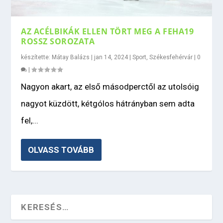
AZ ACÉLBIKÁK ELLEN TÖRT MEG A FEHA19
ROSSZ SOROZATA
készítette:
Mátay Balázs
|
jan 14, 2024
|
Sport
,
Székesfehérvár
|
0
|
Nagyon akart, az első másodperctől az utolsóig
nagyot küzdött, kétgólos hátrányban sem adta
fel,...
OLVASS TOVÁBB