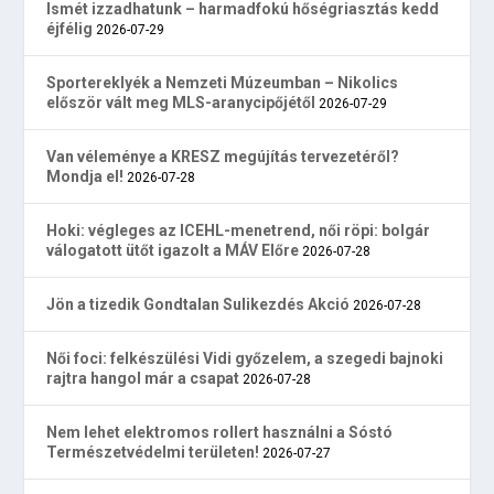
Ismét izzadhatunk – harmadfokú hőségriasztás kedd
éjfélig
2026-07-29
Sportereklyék a Nemzeti Múzeumban – Nikolics
először vált meg MLS-aranycipőjétől
2026-07-29
Van véleménye a KRESZ megújítás tervezetéről?
Mondja el!
2026-07-28
Hoki: végleges az ICEHL-menetrend, női röpi: bolgár
válogatott ütőt igazolt a MÁV Előre
2026-07-28
Jön a tizedik Gondtalan Sulikezdés Akció
2026-07-28
Női foci: felkészülési Vidi győzelem, a szegedi bajnoki
rajtra hangol már a csapat
2026-07-28
Nem lehet elektromos rollert használni a Sóstó
Természetvédelmi területen!
2026-07-27