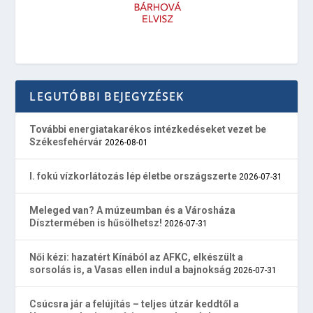
LEGUTÓBBI BEJEGYZÉSEK
További energiatakarékos intézkedéseket vezet be
Székesfehérvár
2026-08-01
I. fokú vízkorlátozás lép életbe országszerte
2026-07-31
Meleged van? A múzeumban és a Városháza
Dísztermében is hűsölhetsz!
2026-07-31
Női kézi: hazatért Kínából az AFKC, elkészült a
sorsolás is, a Vasas ellen indul a bajnokság
2026-07-31
Csúcsra jár a felújítás – teljes útzár keddtől a