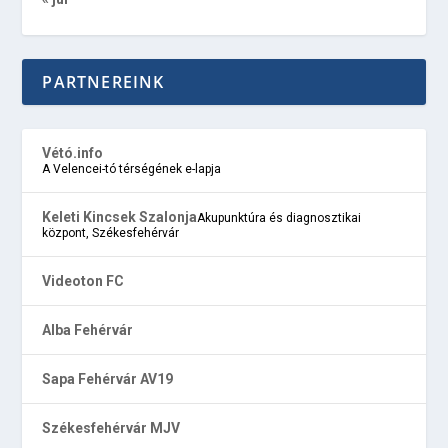
PARTNEREINK
Vétó.info
A Velencei-tó térségének e-lapja
Keleti Kincsek Szalonja
Akupunktúra és diagnosztikai
központ, Székesfehérvár
Videoton FC
Alba Fehérvár
Sapa Fehérvár AV19
Székesfehérvár MJV