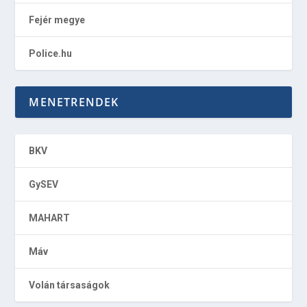
Fejér megye
Police.hu
MENETRENDEK
BKV
GySEV
MAHART
Máv
Volán társaságok