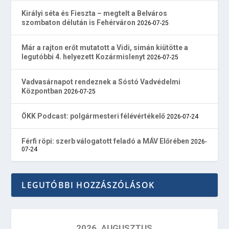
Királyi séta és Fieszta – megtelt a Belváros
szombaton délután is Fehérváron
2026-07-25
Már a rajton erőt mutatott a Vidi, simán kiütötte a
legutóbbi 4. helyezett Kozármislenyt
2026-07-25
Vadvasárnapot rendeznek a Sóstó Vadvédelmi
Központban
2026-07-25
ÖKK Podcast: polgármesteri félévértékelő
2026-07-24
Férfi röpi: szerb válogatott feladó a MÁV Előrében
2026-
07-24
LEGUTÓBBI HOZZÁSZÓLÁSOK
2026. AUGUSZTUS