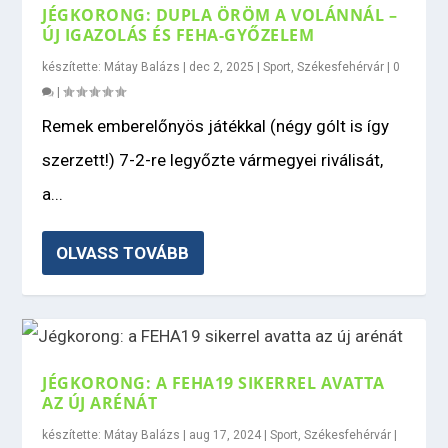
JÉGKORONG: DUPLA ÖRÖM A VOLÁNNÁL –
ÚJ IGAZOLÁS ÉS FEHA-GYŐZELEM
készítette:
Mátay Balázs
|
dec 2, 2025
|
Sport
,
Székesfehérvár
|
0
|
Remek emberelőnyös játékkal (négy gólt is így
szerzett!) 7-2-re legyőzte vármegyei riválisát,
a...
OLVASS TOVÁBB
JÉGKORONG: A FEHA19 SIKERREL AVATTA
AZ ÚJ ARÉNÁT
készítette:
Mátay Balázs
|
aug 17, 2024
|
Sport
,
Székesfehérvár
|