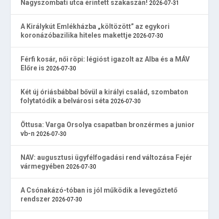
Nagyszombati utca érintett szakaszán!
2026-07-31
A Királykút Emlékházba „költözött” az egykori
koronázóbazilika hiteles makettje
2026-07-30
Férfi kosár, női röpi: légióst igazolt az Alba és a MÁV
Előre is
2026-07-30
Két új óriásbábbal bővül a királyi család, szombaton
folytatódik a belvárosi séta
2026-07-30
Öttusa: Varga Orsolya csapatban bronzérmes a junior
vb-n
2026-07-30
NAV: augusztusi ügyfélfogadási rend változása Fejér
vármegyében
2026-07-30
A Csónakázó-tóban is jól működik a levegőztető
rendszer
2026-07-30