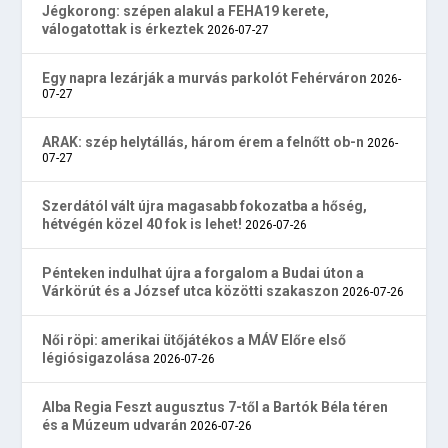
Jégkorong: szépen alakul a FEHA19 kerete,
válogatottak is érkeztek
2026-07-27
Egy napra lezárják a murvás parkolót Fehérváron
2026-
07-27
ARAK: szép helytállás, három érem a felnőtt ob-n
2026-
07-27
Szerdától vált újra magasabb fokozatba a hőség,
hétvégén közel 40 fok is lehet!
2026-07-26
Pénteken indulhat újra a forgalom a Budai úton a
Várkörút és a József utca közötti szakaszon
2026-07-26
Női röpi: amerikai ütőjátékos a MÁV Előre első
légiósigazolása
2026-07-26
Alba Regia Feszt augusztus 7-től a Bartók Béla téren
és a Múzeum udvarán
2026-07-26