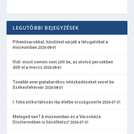
LEGUTÓBBI BEJEGYZÉSEK
Pihenősarokkal, hűsítővel várják a látogatókat a
múzeumban
2026-08-01
Vidi: most semmi sem jött be, az utolsó percekben
dőlt el a meccs
2026-08-01
További energiatakarékos intézkedéseket vezet be
Székesfehérvár
2026-08-01
I. fokú vízkorlátozás lép életbe országszerte
2026-07-31
Meleged van? A múzeumban és a Városháza
Dísztermében is hűsölhetsz!
2026-07-31