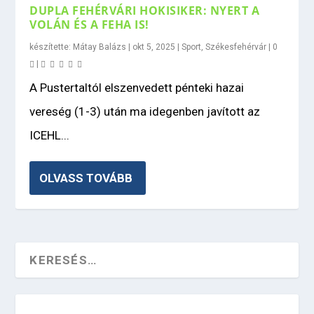
DUPLA FEHÉRVÁRI HOKISIKER: NYERT A
VOLÁN ÉS A FEHA IS!
készítette:
Mátay Balázs
|
okt 5, 2025
|
Sport
,
Székesfehérvár
|
0
|
A Pustertaltól elszenvedett pénteki hazai
vereség (1-3) után ma idegenben javított az
ICEHL...
OLVASS TOVÁBB