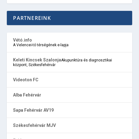
PARTNEREINK
Vétó.info
A Velencei-tó térségének e-lapja
Keleti Kincsek Szalonja
Akupunktúra és diagnosztikai
központ, Székesfehérvár
Videoton FC
Alba Fehérvár
Sapa Fehérvár AV19
Székesfehérvár MJV