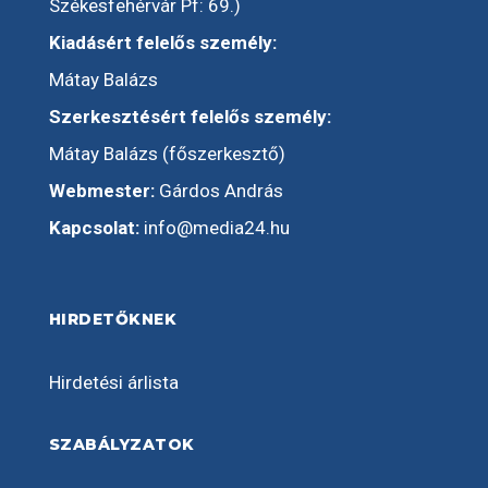
Székesfehérvár Pf: 69.)
Kiadásért felelős személy:
Mátay Balázs
Szerkesztésért felelős személy:
Mátay Balázs (főszerkesztő)
Webmester:
Gárdos András
Kapcsolat:
info@media24.hu
HIRDETŐKNEK
Hirdetési árlista
SZABÁLYZATOK