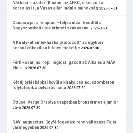
Női kézi: hazatért Kínából az AFKC, elkészült a
sorsolás is, a Vasas ellen indul a bajnokság
2026-07-31
Csúcsra jár a felújítás – teljes útzár keddtől a
Nagyszombati utca érintett szakaszán!
2026-07-31
A Királykút Emlékházba „költözött” az egykori
koronázóbazilika hiteles makettje
2026-07-30
Férfi kosár, női röpi: légióst igazolt az Alba és a MÁV
Előre is
2026-07-30
Két új óriásbábbal bővül a királyi család, szombaton
folytatódik a belvárosi séta
2026-07-30
Öttusa: Varga Orsolya csapatban bronzérmes a junior
vb-n
2026-07-30
NAV: augusztusi ügyfélfogadási rend változása Fejér
vármegyében
2026-07-30