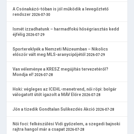
A Csónakázó-tóban is jól működik a levegőztető
rendszer
2026-07-30
Ismét izzadhatunk – harmadfokú hőségriasztás kedd
éjfélig
2026-07-29
Sportereklyék a Nemzeti Múzeumban – Nikolics
először vált meg MLS-aranycipőjétől
2026-07-29
Van véleménye a KRESZ megújítás tervezetéről?
Mondja el!
2026-07-28
Hoki: végleges az ICEHL-menetrend, női röpi: bolgár
válogatott ütőt igazolt a MÁV Előre
2026-07-28
Jön a tizedik Gondtalan Sulikezdés Akció
2026-07-28
Női foci: felkészülési Vidi győzelem, a szegedi bajnoki
rajtra hangol már a csapat
2026-07-28