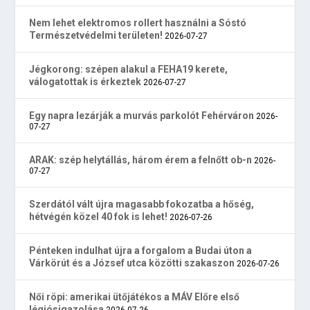
Nem lehet elektromos rollert használni a Sóstó
Természetvédelmi területen!
2026-07-27
Jégkorong: szépen alakul a FEHA19 kerete,
válogatottak is érkeztek
2026-07-27
Egy napra lezárják a murvás parkolót Fehérváron
2026-
07-27
ARAK: szép helytállás, három érem a felnőtt ob-n
2026-
07-27
Szerdától vált újra magasabb fokozatba a hőség,
hétvégén közel 40 fok is lehet!
2026-07-26
Pénteken indulhat újra a forgalom a Budai úton a
Várkörút és a József utca közötti szakaszon
2026-07-26
Női röpi: amerikai ütőjátékos a MÁV Előre első
légiósigazolása
2026-07-26