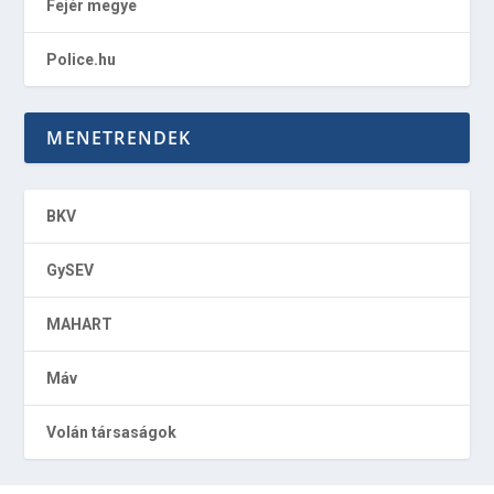
Fejér megye
Police.hu
MENETRENDEK
BKV
GySEV
MAHART
Máv
Volán társaságok