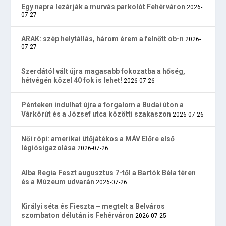
Egy napra lezárják a murvás parkolót Fehérváron
2026-
07-27
ARAK: szép helytállás, három érem a felnőtt ob-n
2026-
07-27
Szerdától vált újra magasabb fokozatba a hőség,
hétvégén közel 40 fok is lehet!
2026-07-26
Pénteken indulhat újra a forgalom a Budai úton a
Várkörút és a József utca közötti szakaszon
2026-07-26
Női röpi: amerikai ütőjátékos a MÁV Előre első
légiósigazolása
2026-07-26
Alba Regia Feszt augusztus 7-től a Bartók Béla téren
és a Múzeum udvarán
2026-07-26
Királyi séta és Fieszta – megtelt a Belváros
szombaton délután is Fehérváron
2026-07-25