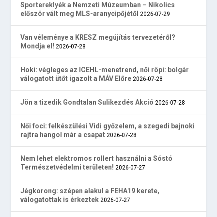
Sportereklyék a Nemzeti Múzeumban – Nikolics
először vált meg MLS-aranycipőjétől
2026-07-29
Van véleménye a KRESZ megújítás tervezetéről?
Mondja el!
2026-07-28
Hoki: végleges az ICEHL-menetrend, női röpi: bolgár
válogatott ütőt igazolt a MÁV Előre
2026-07-28
Jön a tizedik Gondtalan Sulikezdés Akció
2026-07-28
Női foci: felkészülési Vidi győzelem, a szegedi bajnoki
rajtra hangol már a csapat
2026-07-28
Nem lehet elektromos rollert használni a Sóstó
Természetvédelmi területen!
2026-07-27
Jégkorong: szépen alakul a FEHA19 kerete,
válogatottak is érkeztek
2026-07-27