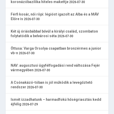
koronázóbazilika hiteles makettje
2026-07-30
Férfi kosár, női röpi: légióst igazolt az Alba és a MÁV
Előre is
2026-07-30
Két új óriásbábbal bővül a királyi család, szombaton
folytatódik a belvárosi séta
2026-07-30
Öttusa: Varga Orsolya csapatban bronzérmes a junior
vb-n
2026-07-30
NAV: augusztusi ügyfélfogadási rend változása Fejér
vármegyében
2026-07-30
A Csónakázó-tóban is jól működik a levegőztető
rendszer
2026-07-30
Ismét izzadhatunk – harmadfokú hőségriasztás kedd
éjfélig
2026-07-29