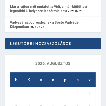
Már a rajton erőt mutatott a Vidi, simán kiütötte a
legutóbbi 4. helyezett Kozármislenyt
2026-07-25
Vadvasárnapot rendeznek a Sóstó Vadvédelmi
Központban
2026-07-25
LEGUTÓBBI HOZZÁSZÓLÁSOK
2026. AUGUSZTUS
h
K
s
c
p
s
v
2
1