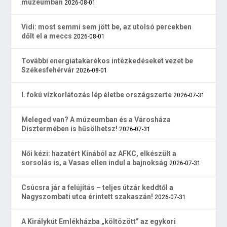
múzeumban
2026-08-01
Vidi: most semmi sem jött be, az utolsó percekben
dőlt el a meccs
2026-08-01
További energiatakarékos intézkedéseket vezet be
Székesfehérvár
2026-08-01
I. fokú vízkorlátozás lép életbe országszerte
2026-07-31
Meleged van? A múzeumban és a Városháza
Dísztermében is hűsölhetsz!
2026-07-31
Női kézi: hazatért Kínából az AFKC, elkészült a
sorsolás is, a Vasas ellen indul a bajnokság
2026-07-31
Csúcsra jár a felújítás – teljes útzár keddtől a
Nagyszombati utca érintett szakaszán!
2026-07-31
A Királykút Emlékházba „költözött” az egykori