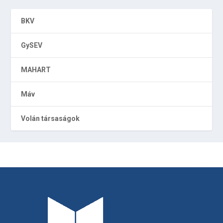
BKV
GySEV
MAHART
Máv
Volán társaságok