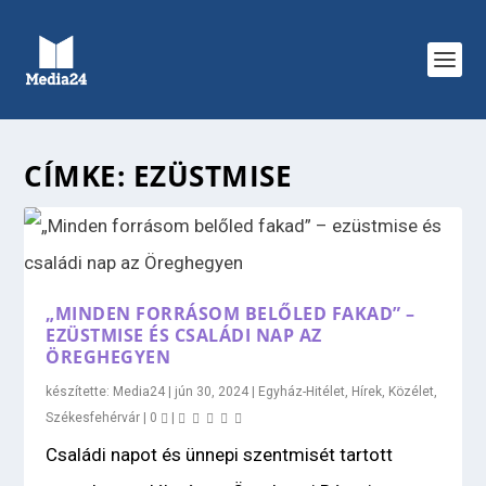
CÍMKE:
EZÜSTMISE
„MINDEN FORRÁSOM BELŐLED FAKAD” –
EZÜSTMISE ÉS CSALÁDI NAP AZ
ÖREGHEGYEN
készítette:
Media24
|
jún 30, 2024
|
Egyház-Hitélet
,
Hírek
,
Közélet
,
Székesfehérvár
|
0
|
Családi napot és ünnepi szentmisét tartott