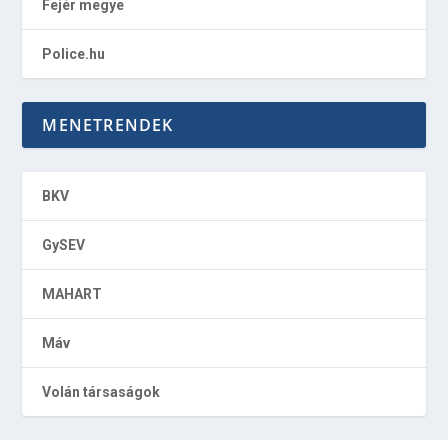
Fejér megye
Police.hu
MENETRENDEK
BKV
GySEV
MAHART
Máv
Volán társaságok