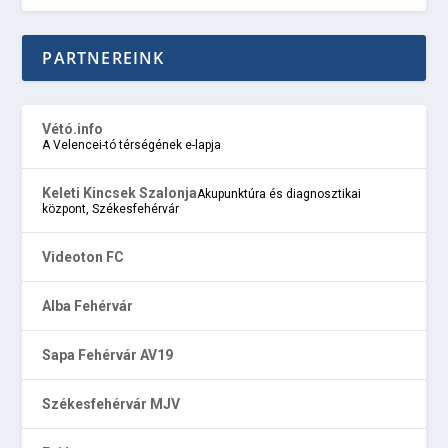
PARTNEREINK
Vétó.info
A Velencei-tó térségének e-lapja
Keleti Kincsek Szalonja
Akupunktúra és diagnosztikai
központ, Székesfehérvár
Videoton FC
Alba Fehérvár
Sapa Fehérvár AV19
Székesfehérvár MJV