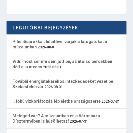
LEGUTÓBBI BEJEGYZÉSEK
Pihenősarokkal, hűsítővel várják a látogatókat a
múzeumban
2026-08-01
Vidi: most semmi sem jött be, az utolsó percekben
dőlt el a meccs
2026-08-01
További energiatakarékos intézkedéseket vezet be
Székesfehérvár
2026-08-01
I. fokú vízkorlátozás lép életbe országszerte
2026-07-31
Meleged van? A múzeumban és a Városháza
Dísztermében is hűsölhetsz!
2026-07-31