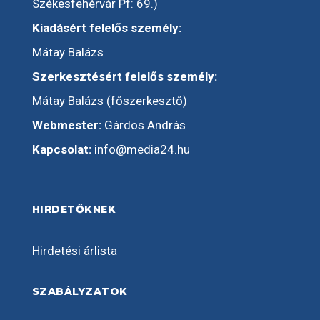
Székesfehérvár Pf: 69.)
Kiadásért felelős személy:
Mátay Balázs
Szerkesztésért felelős személy:
Mátay Balázs (főszerkesztő)
Webmester:
Gárdos András
Kapcsolat:
info@media24.hu
HIRDETŐKNEK
Hirdetési árlista
SZABÁLYZATOK