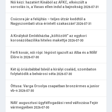
Női kézi: hazatért Kínából az AFKC, elkészült a
sorsolás is, a Vasas ellen indul a bajnokság
2026-07-31
Csúcsra jár a felújítás – teljes útzár keddtől a
Nagyszombati utca érintett szakaszán!
2026-07-31
A Királykút Emlékházba „költözött” az egykori
koronázóbazilika hiteles makettje
2026-07-30
Férfi kosár, női röpi: légióst igazolt az Alba és a MÁV
Előre is
2026-07-30
Két új óriásbábbal bővül a királyi család, szombaton
folytatódik a belvárosi séta
2026-07-30
Öttusa: Varga Orsolya csapatban bronzérmes a junior
vb-n
2026-07-30
NAV: augusztusi ügyfélfogadási rend változása Fejér
vármegyében
2026-07-30