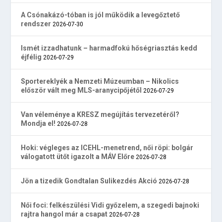
A Csónakázó-tóban is jól működik a levegőztető
rendszer
2026-07-30
Ismét izzadhatunk – harmadfokú hőségriasztás kedd
éjfélig
2026-07-29
Sportereklyék a Nemzeti Múzeumban – Nikolics
először vált meg MLS-aranycipőjétől
2026-07-29
Van véleménye a KRESZ megújítás tervezetéről?
Mondja el!
2026-07-28
Hoki: végleges az ICEHL-menetrend, női röpi: bolgár
válogatott ütőt igazolt a MÁV Előre
2026-07-28
Jön a tizedik Gondtalan Sulikezdés Akció
2026-07-28
Női foci: felkészülési Vidi győzelem, a szegedi bajnoki
rajtra hangol már a csapat
2026-07-28