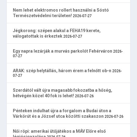
Nem lehet elektromos rollert használni a Sóstó
Természetvédelmi területen!
2026-07-27
Jégkorong: szépen alakul a FEHA19 kerete,
válogatottak is érkeztek
2026-07-27
Egy napra lezárják a murvás parkolót Fehérváron
2026-
07-27
ARAK: szép helytállás, három érem a felnőtt ob-n
2026-
07-27
Szerdától vált újra magasabb fokozatba a hőség,
hétvégén közel 40 fok is lehet!
2026-07-26
Pénteken indulhat újra a forgalom a Budai úton a
Várkörút és a József utca közötti szakaszon
2026-07-26
Női röpi: amerikai ütőjátékos a MÁV Előre első
légiósigazolása
2026-07-26