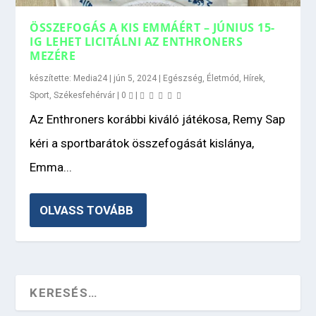
ÖSSZEFOGÁS A KIS EMMÁÉRT – JÚNIUS 15-
IG LEHET LICITÁLNI AZ ENTHRONERS
MEZÉRE
készítette:
Media24
|
jún 5, 2024
|
Egészség
,
Életmód
,
Hírek
,
Sport
,
Székesfehérvár
|
0
|
Az Enthroners korábbi kiváló játékosa, Remy Sap
kéri a sportbarátok összefogását kislánya,
Emma...
OLVASS TOVÁBB