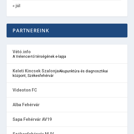
« júl
PARTNEREINK
Vétó.info
A Velencei-tó térségének e-lapja
Keleti Kincsek Szalonja
Akupunktúra és diagnosztikai
központ, Székesfehérvár
Videoton FC
Alba Fehérvár
Sapa Fehérvár AV19
Székesfehérvár MJV