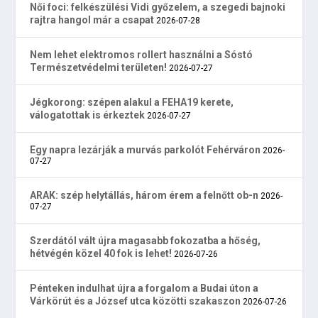
Női foci: felkészülési Vidi győzelem, a szegedi bajnoki
rajtra hangol már a csapat
2026-07-28
Nem lehet elektromos rollert használni a Sóstó
Természetvédelmi területen!
2026-07-27
Jégkorong: szépen alakul a FEHA19 kerete,
válogatottak is érkeztek
2026-07-27
Egy napra lezárják a murvás parkolót Fehérváron
2026-
07-27
ARAK: szép helytállás, három érem a felnőtt ob-n
2026-
07-27
Szerdától vált újra magasabb fokozatba a hőség,
hétvégén közel 40 fok is lehet!
2026-07-26
Pénteken indulhat újra a forgalom a Budai úton a
Várkörút és a József utca közötti szakaszon
2026-07-26