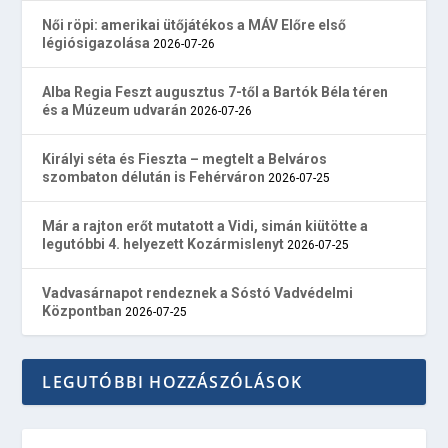
Női röpi: amerikai ütőjátékos a MÁV Előre első
légiósigazolása
2026-07-26
Alba Regia Feszt augusztus 7-től a Bartók Béla téren
és a Múzeum udvarán
2026-07-26
Királyi séta és Fieszta – megtelt a Belváros
szombaton délután is Fehérváron
2026-07-25
Már a rajton erőt mutatott a Vidi, simán kiütötte a
legutóbbi 4. helyezett Kozármislenyt
2026-07-25
Vadvasárnapot rendeznek a Sóstó Vadvédelmi
Központban
2026-07-25
LEGUTÓBBI HOZZÁSZÓLÁSOK