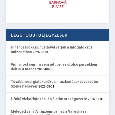
LEGUTÓBBI BEJEGYZÉSEK
Pihenősarokkal, hűsítővel várják a látogatókat a
múzeumban
2026-08-01
Vidi: most semmi sem jött be, az utolsó percekben
dőlt el a meccs
2026-08-01
További energiatakarékos intézkedéseket vezet be
Székesfehérvár
2026-08-01
I. fokú vízkorlátozás lép életbe országszerte
2026-07-31
Meleged van? A múzeumban és a Városháza