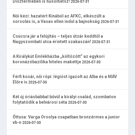
Dísztermében is hűsölhetsz!
2026-07-31
Női kézi: hazatért Kínából az AFKC, elkészült a
sorsolás is, a Vasas ellen indul a bajnokság
2026-07-31
Csúcsra jár a felújítás – teljes útzár keddtől a
Nagyszombati utca érintett szakaszán!
2026-07-31
A Királykút Emlékházba „költözött” az egykori
koronázóbazilika hiteles makettje
2026-07-30
Férfi kosár, női röpi: légióst igazolt az Alba és a MÁV
Előre is
2026-07-30
Két új óriásbábbal bővül a királyi család, szombaton
folytatódik a belvárosi séta
2026-07-30
Öttusa: Varga Orsolya csapatban bronzérmes a junior
vb-n
2026-07-30