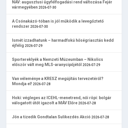
NAV: augusztusi ügyfélfogadási rend változása Fejér
vármegyében
2026-07-30
A Csónakázó-tóban is jól működik a levegőztető
rendszer
2026-07-30
Ismét izzadhatunk – harmadfokú hőségriasztás kedd
éjfélig
2026-07-29
Sportereklyék a Nemzeti Múzeumban – Nikolics
először vált meg MLS-aranycipőjétől
2026-07-29
Van véleménye a KRESZ megújítás tervezetéről?
Mondja el!
2026-07-28
Hoki: végleges az ICEHL-menetrend, női röpi: bolgár
válogatott ütőt igazolt a MÁV Előre
2026-07-28
Jön a tizedik Gondtalan Sulikezdés Akció
2026-07-28