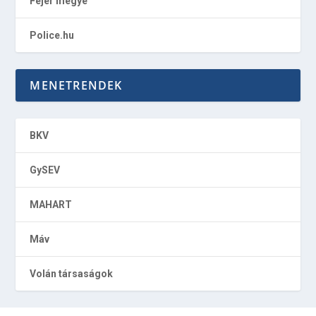
Fejér megye
Police.hu
MENETRENDEK
BKV
GySEV
MAHART
Máv
Volán társaságok