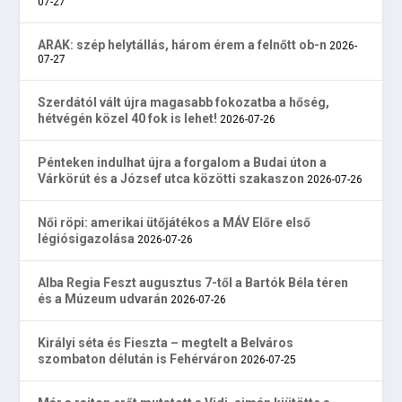
07-27
ARAK: szép helytállás, három érem a felnőtt ob-n
2026-
07-27
Szerdától vált újra magasabb fokozatba a hőség,
hétvégén közel 40 fok is lehet!
2026-07-26
Pénteken indulhat újra a forgalom a Budai úton a
Várkörút és a József utca közötti szakaszon
2026-07-26
Női röpi: amerikai ütőjátékos a MÁV Előre első
légiósigazolása
2026-07-26
Alba Regia Feszt augusztus 7-től a Bartók Béla téren
és a Múzeum udvarán
2026-07-26
Királyi séta és Fieszta – megtelt a Belváros
szombaton délután is Fehérváron
2026-07-25