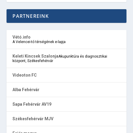
PARTNEREINK
Vétó.info
A Velencei-tó térségének e-lapja
Keleti Kincsek Szalonja
Akupunktúra és diagnosztikai
központ, Székesfehérvár
Videoton FC
Alba Fehérvár
Sapa Fehérvár AV19
Székesfehérvár MJV