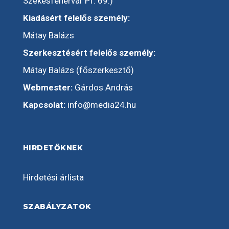
Székesfehérvár Pf: 69.)
Kiadásért felelős személy:
Mátay Balázs
Szerkesztésért felelős személy:
Mátay Balázs (főszerkesztő)
Webmester:
Gárdos András
Kapcsolat:
info@media24.hu
HIRDETŐKNEK
Hirdetési árlista
SZABÁLYZATOK