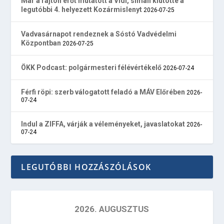
Már a rajton erőt mutatott a Vidi, simán kiütötte a
legutóbbi 4. helyezett Kozármislenyt
2026-07-25
Vadvasárnapot rendeznek a Sóstó Vadvédelmi
Központban
2026-07-25
ÖKK Podcast: polgármesteri félévértékelő
2026-07-24
Férfi röpi: szerb válogatott feladó a MÁV Előrében
2026-
07-24
Indul a ZIFFA, várják a véleményeket, javaslatokat
2026-
07-24
LEGUTÓBBI HOZZÁSZÓLÁSOK
2026. AUGUSZTUS