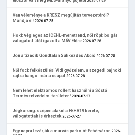
először vált meg MLS-aranycipőjétől
2026-07-29
Van véleménye a KRESZ megújítás tervezetéről?
Mondja el!
2026-07-28
Hoki: végleges az ICEHL-menetrend, női röpi: bolgár
válogatott ütőt igazolt a MÁV Előre
2026-07-28
Jön a tizedik Gondtalan Sulikezdés Akció
2026-07-28
Női foci: felkészülési Vidi győzelem, a szegedi bajnoki
rajtra hangol már a csapat
2026-07-28
Nem lehet elektromos rollert használni a Sóstó
Természetvédelmi területen!
2026-07-27
Jégkorong: szépen alakul a FEHA19 kerete,
válogatottak is érkeztek
2026-07-27
Egy napra lezárják a murvás parkolót Fehérváron
2026-