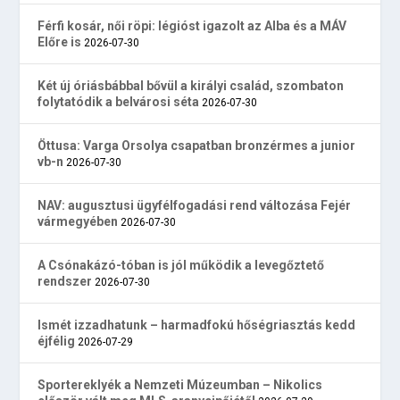
Férfi kosár, női röpi: légióst igazolt az Alba és a MÁV
Előre is
2026-07-30
Két új óriásbábbal bővül a királyi család, szombaton
folytatódik a belvárosi séta
2026-07-30
Öttusa: Varga Orsolya csapatban bronzérmes a junior
vb-n
2026-07-30
NAV: augusztusi ügyfélfogadási rend változása Fejér
vármegyében
2026-07-30
A Csónakázó-tóban is jól működik a levegőztető
rendszer
2026-07-30
Ismét izzadhatunk – harmadfokú hőségriasztás kedd
éjfélig
2026-07-29
Sportereklyék a Nemzeti Múzeumban – Nikolics