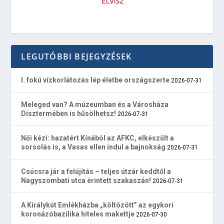
LEGUTÓBBI BEJEGYZÉSEK
I. fokú vízkorlátozás lép életbe országszerte
2026-07-31
Meleged van? A múzeumban és a Városháza
Dísztermében is hűsölhetsz!
2026-07-31
Női kézi: hazatért Kínából az AFKC, elkészült a
sorsolás is, a Vasas ellen indul a bajnokság
2026-07-31
Csúcsra jár a felújítás – teljes útzár keddtől a
Nagyszombati utca érintett szakaszán!
2026-07-31
A Királykút Emlékházba „költözött” az egykori
koronázóbazilika hiteles makettje
2026-07-30