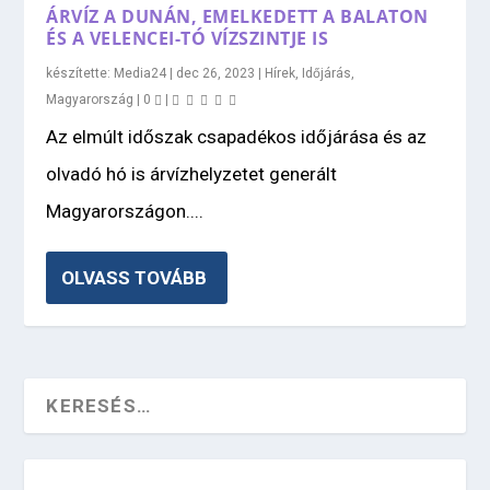
ÁRVÍZ A DUNÁN, EMELKEDETT A BALATON
ÉS A VELENCEI-TÓ VÍZSZINTJE IS
készítette:
Media24
|
dec 26, 2023
|
Hírek
,
Időjárás
,
Magyarország
|
0
|
Az elmúlt időszak csapadékos időjárása és az
olvadó hó is árvízhelyzetet generált
Magyarországon....
OLVASS TOVÁBB