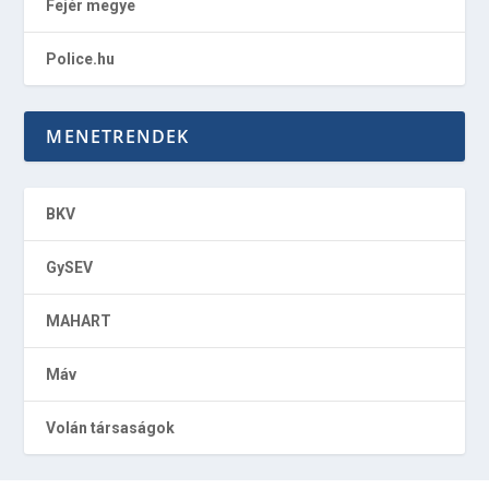
Fejér megye
Police.hu
MENETRENDEK
BKV
GySEV
MAHART
Máv
Volán társaságok