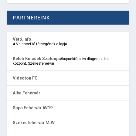
PARTNEREINK
Vétó.info
A Velencei-tó térségének e-lapja
Keleti Kincsek Szalonja
Akupunktúra és diagnosztikai
központ, Székesfehérvár
Videoton FC
Alba Fehérvár
Sapa Fehérvár AV19
Székesfehérvár MJV