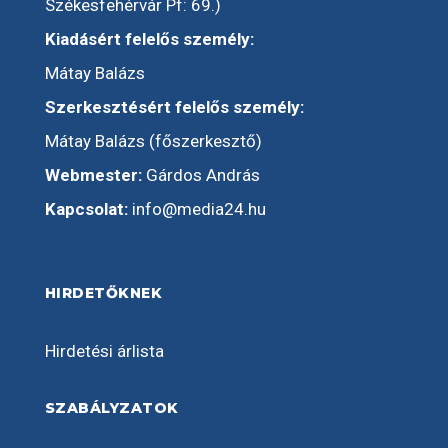
Székesfehérvár Pf: 69.)
Kiadásért felelős személy:
Mátay Balázs
Szerkesztésért felelős személy:
Mátay Balázs (főszerkesztő)
Webmester:
Gárdos András
Kapcsolat:
info@media24.hu
HIRDETŐKNEK
Hirdetési árlista
SZABÁLYZATOK