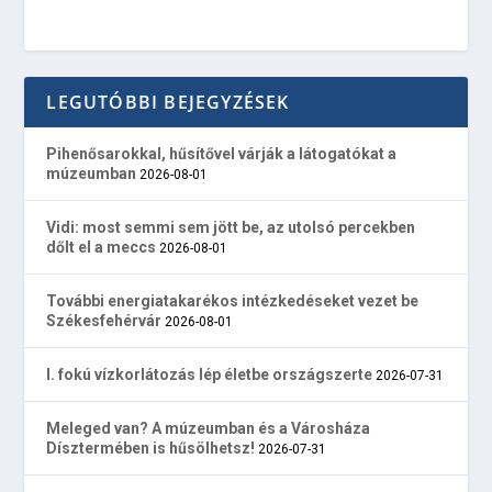
LEGUTÓBBI BEJEGYZÉSEK
Pihenősarokkal, hűsítővel várják a látogatókat a
múzeumban
2026-08-01
Vidi: most semmi sem jött be, az utolsó percekben
dőlt el a meccs
2026-08-01
További energiatakarékos intézkedéseket vezet be
Székesfehérvár
2026-08-01
I. fokú vízkorlátozás lép életbe országszerte
2026-07-31
Meleged van? A múzeumban és a Városháza
Dísztermében is hűsölhetsz!
2026-07-31