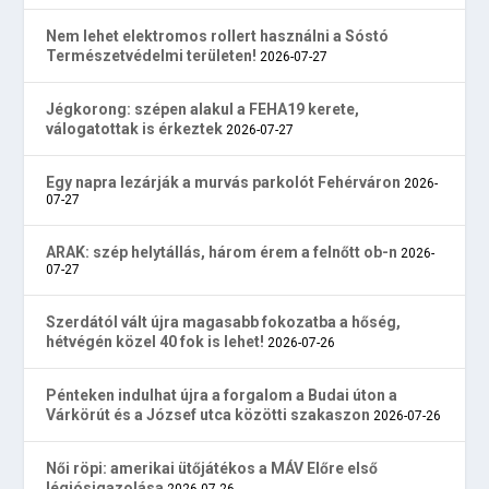
Nem lehet elektromos rollert használni a Sóstó
Természetvédelmi területen!
2026-07-27
Jégkorong: szépen alakul a FEHA19 kerete,
válogatottak is érkeztek
2026-07-27
Egy napra lezárják a murvás parkolót Fehérváron
2026-
07-27
ARAK: szép helytállás, három érem a felnőtt ob-n
2026-
07-27
Szerdától vált újra magasabb fokozatba a hőség,
hétvégén közel 40 fok is lehet!
2026-07-26
Pénteken indulhat újra a forgalom a Budai úton a
Várkörút és a József utca közötti szakaszon
2026-07-26
Női röpi: amerikai ütőjátékos a MÁV Előre első
légiósigazolása
2026-07-26