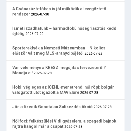
A Csónakázó-tóban is jól működik a levegőztető
rendszer
2026-07-30
Ismét izzadhatunk – harmadfokú hőségriasztás kedd
éjfélig
2026-07-29
Sportereklyék a Nemzeti Múzeumban – Nikolics
először vált meg MLS-aranycipőjétől
2026-07-29
Van véleménye a KRESZ megújítás tervezetéről?
Mondja el!
2026-07-28
Hoki: végleges az ICEHL-menetrend, női röpi: bolgár
válogatott ütőt igazolt a MÁV Előre
2026-07-28
Jön a tizedik Gondtalan Sulikezdés Akció
2026-07-28
Női foci: felkészülési Vidi győzelem, a szegedi bajnoki
rajtra hangol már a csapat
2026-07-28