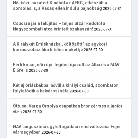
Női kézi: hazatért Kínából az AFKC, elkészült a
sorsolás is, a Vasas ellen indul a bajnokság
2026-07-31
Csúcsra jár a felújítás – teljes útzár keddtől a
Nagyszombati utca érintett szakaszán!
2026-07-31
A Királykút Emlékházba „költözött” az egykori
koronázóbazilika hiteles makettje
2026-07-30
Férfi kosár, női röpi: légióst igazolt az Alba és a MÁV
Előre is
2026-07-30
Két új óriásbábbal bővül a királyi család, szombaton
folytatódik a belvárosi séta
2026-07-30
Öttusa: Varga Orsolya csapatban bronzérmes a junior
vb-n
2026-07-30
NAV: augusztusi ügyfélfogadási rend változása Fejér
vármegyében
2026-07-30