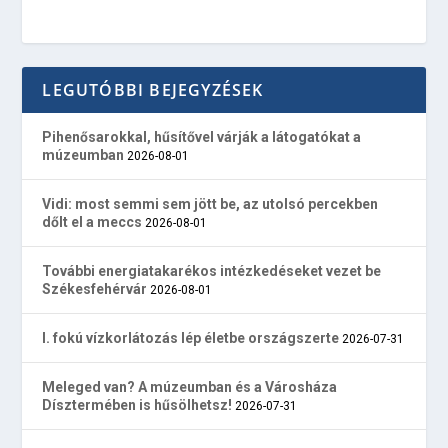
LEGUTÓBBI BEJEGYZÉSEK
Pihenősarokkal, hűsítővel várják a látogatókat a
múzeumban
2026-08-01
Vidi: most semmi sem jött be, az utolsó percekben
dőlt el a meccs
2026-08-01
További energiatakarékos intézkedéseket vezet be
Székesfehérvár
2026-08-01
I. fokú vízkorlátozás lép életbe országszerte
2026-07-31
Meleged van? A múzeumban és a Városháza
Dísztermében is hűsölhetsz!
2026-07-31