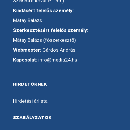
Székesfehérvár Pf: 69.)
Kiadásért felelős személy:
Mátay Balázs
Szerkesztésért felelős személy:
Mátay Balázs (főszerkesztő)
Webmester:
Gárdos András
Kapcsolat:
info@media24.hu
HIRDETŐKNEK
Hirdetési árlista
SZABÁLYZATOK