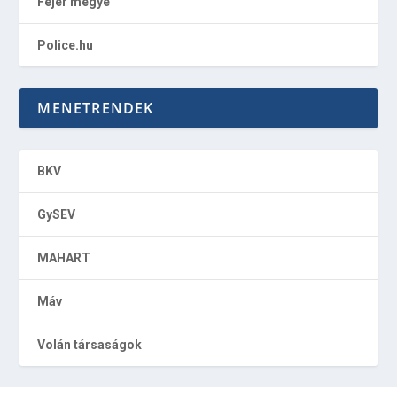
Fejér megye
Police.hu
MENETRENDEK
BKV
GySEV
MAHART
Máv
Volán társaságok