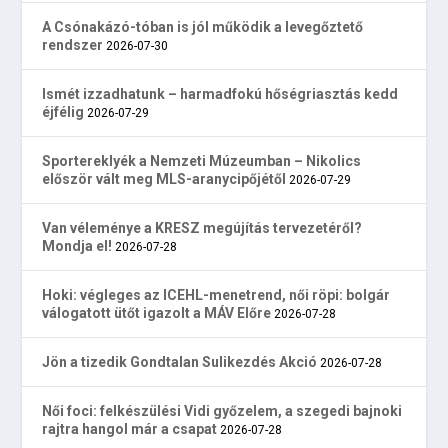
A Csónakázó-tóban is jól működik a levegőztető
rendszer
2026-07-30
Ismét izzadhatunk – harmadfokú hőségriasztás kedd
éjfélig
2026-07-29
Sportereklyék a Nemzeti Múzeumban – Nikolics
először vált meg MLS-aranycipőjétől
2026-07-29
Van véleménye a KRESZ megújítás tervezetéről?
Mondja el!
2026-07-28
Hoki: végleges az ICEHL-menetrend, női röpi: bolgár
válogatott ütőt igazolt a MÁV Előre
2026-07-28
Jön a tizedik Gondtalan Sulikezdés Akció
2026-07-28
Női foci: felkészülési Vidi győzelem, a szegedi bajnoki
rajtra hangol már a csapat
2026-07-28