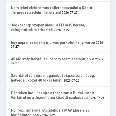
Nem lehet elektromos rollert használni a Sóstó
Természetvédelmi területen!
2026-07-27
Jégkorong: szépen alakul a FEHA19 kerete,
válogatottak is érkeztek
2026-07-27
Egy napra lezárják a murvás parkolót Fehérváron
2026-
07-27
ARAK: szép helytállás, három érem a felnőtt ob-n
2026-
07-27
Szerdától vált újra magasabb fokozatba a hőség,
hétvégén közel 40 fok is lehet!
2026-07-26
Pénteken indulhat újra a forgalom a Budai úton a
Várkörút és a József utca közötti szakaszon
2026-07-26
Női röpi: amerikai ütőjátékos a MÁV Előre első
légiósigazolása
2026-07-26