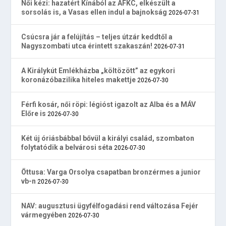
Női kézi: hazatért Kínából az AFKC, elkészült a
sorsolás is, a Vasas ellen indul a bajnokság
2026-07-31
Csúcsra jár a felújítás – teljes útzár keddtől a
Nagyszombati utca érintett szakaszán!
2026-07-31
A Királykút Emlékházba „költözött” az egykori
koronázóbazilika hiteles makettje
2026-07-30
Férfi kosár, női röpi: légióst igazolt az Alba és a MÁV
Előre is
2026-07-30
Két új óriásbábbal bővül a királyi család, szombaton
folytatódik a belvárosi séta
2026-07-30
Öttusa: Varga Orsolya csapatban bronzérmes a junior
vb-n
2026-07-30
NAV: augusztusi ügyfélfogadási rend változása Fejér
vármegyében
2026-07-30