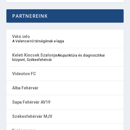
PARTNEREINK
Vétó.info
A Velencei-tó térségének e-lapja
Keleti Kincsek Szalonja
Akupunktúra és diagnosztikai
központ, Székesfehérvár
Videoton FC
Alba Fehérvár
Sapa Fehérvár AV19
Székesfehérvár MJV