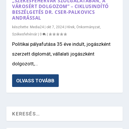
„SZÉKESFEHÉRVÁR SZOLGÁLATÁBAN, A
VÁROSÉRT DOLGOZOM” – CIKLUSINDÍTÓ
BESZÉLGETÉS DR. CSER-PALKOVICS
ANDRÁSSAL
készítette:
Media24
|
okt 7, 2024
|
Hírek
,
Önkormányzat
,
Székesfehérvár
|
0
|
Politikai pályafutása 35 éve indult, jogászként
szerzett diplomát, vállalati jogászként
dolgozott,...
OLVASS TOVÁBB