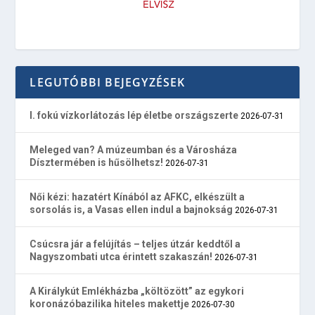
LEGUTÓBBI BEJEGYZÉSEK
I. fokú vízkorlátozás lép életbe országszerte
2026-07-31
Meleged van? A múzeumban és a Városháza
Dísztermében is hűsölhetsz!
2026-07-31
Női kézi: hazatért Kínából az AFKC, elkészült a
sorsolás is, a Vasas ellen indul a bajnokság
2026-07-31
Csúcsra jár a felújítás – teljes útzár keddtől a
Nagyszombati utca érintett szakaszán!
2026-07-31
A Királykút Emlékházba „költözött” az egykori
koronázóbazilika hiteles makettje
2026-07-30