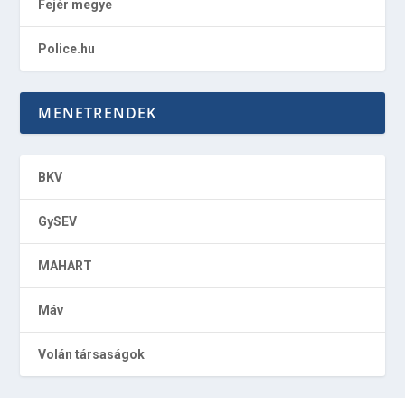
Fejér megye
Police.hu
MENETRENDEK
BKV
GySEV
MAHART
Máv
Volán társaságok