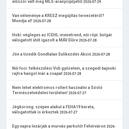
először vált meg MLS-aranycipőjétől
2026-07-29
Van véleménye a KRESZ megújítás tervezetéről?
Mondja el!
2026-07-28
Hoki: végleges az ICEHL-menetrend, női röpi: bolgár
válogatott ütőt igazolt a MÁV Előre
2026-07-28
Jön a tizedik Gondtalan Sulikezdés Akció
2026-07-28
Női foci: felkészülési Vidi győzelem, a szegedi bajnoki
rajtra hangol már a csapat
2026-07-28
Nem lehet elektromos rollert használni a Sóstó
Természetvédelmi területen!
2026-07-27
Jégkorong: szépen alakul a FEHA19 kerete,
válogatottak is érkeztek
2026-07-27
Egy napra lezárják a murvás parkolót Fehérváron
2026-