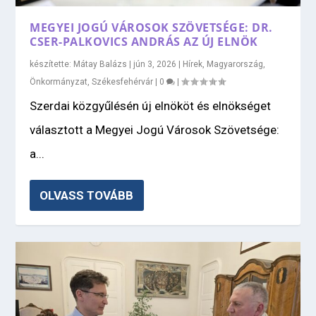
MEGYEI JOGÚ VÁROSOK SZÖVETSÉGE: DR.
CSER-PALKOVICS ANDRÁS AZ ÚJ ELNÖK
készítette:
Mátay Balázs
|
jún 3, 2026
|
Hírek
,
Magyarország
,
Önkormányzat
,
Székesfehérvár
|
0
|
Szerdai közgyűlésén új elnököt és elnökséget
választott a Megyei Jogú Városok Szövetsége:
a...
OLVASS TOVÁBB