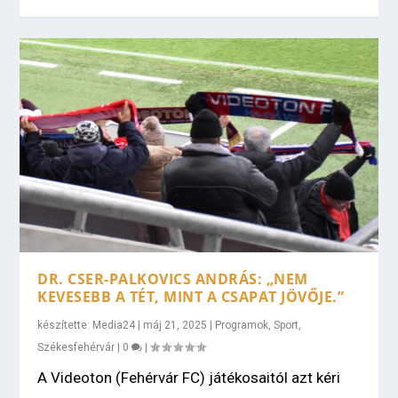
DR. CSER-PALKOVICS ANDRÁS: „NEM
KEVESEBB A TÉT, MINT A CSAPAT JÖVŐJE.”
készítette:
Media24
|
máj 21, 2025
|
Programok
,
Sport
,
Székesfehérvár
|
0
|
A Videoton (Fehérvár FC) játékosaitól azt kéri