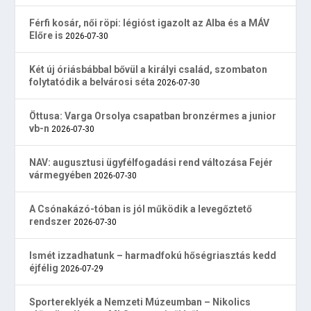
Férfi kosár, női röpi: légióst igazolt az Alba és a MÁV
Előre is
2026-07-30
Két új óriásbábbal bővül a királyi család, szombaton
folytatódik a belvárosi séta
2026-07-30
Öttusa: Varga Orsolya csapatban bronzérmes a junior
vb-n
2026-07-30
NAV: augusztusi ügyfélfogadási rend változása Fejér
vármegyében
2026-07-30
A Csónakázó-tóban is jól működik a levegőztető
rendszer
2026-07-30
Ismét izzadhatunk – harmadfokú hőségriasztás kedd
éjfélig
2026-07-29
Sportereklyék a Nemzeti Múzeumban – Nikolics