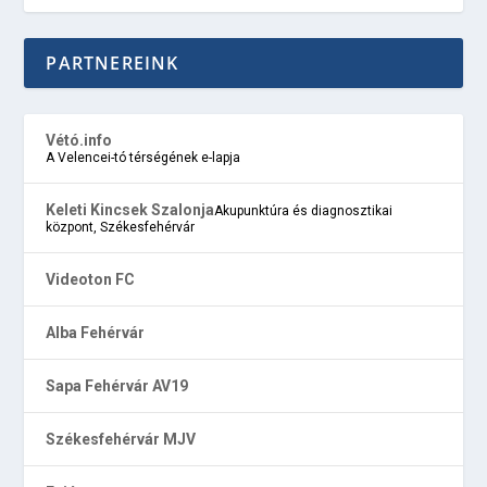
PARTNEREINK
Vétó.info
A Velencei-tó térségének e-lapja
Keleti Kincsek Szalonja
Akupunktúra és diagnosztikai
központ, Székesfehérvár
Videoton FC
Alba Fehérvár
Sapa Fehérvár AV19
Székesfehérvár MJV