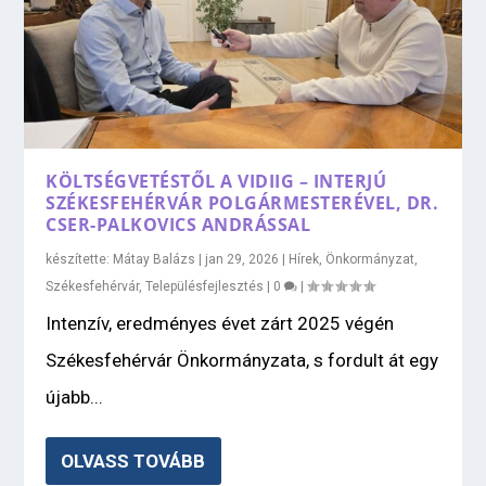
KÖLTSÉGVETÉSTŐL A VIDIIG – INTERJÚ
SZÉKESFEHÉRVÁR POLGÁRMESTERÉVEL, DR.
CSER-PALKOVICS ANDRÁSSAL
készítette:
Mátay Balázs
|
jan 29, 2026
|
Hírek
,
Önkormányzat
,
Székesfehérvár
,
Településfejlesztés
|
0
|
Intenzív, eredményes évet zárt 2025 végén
Székesfehérvár Önkormányzata, s fordult át egy
újabb...
OLVASS TOVÁBB