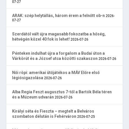
07-27
ARAK: szép helytállás, három érem a felnőtt ob-n
2026-
07-27
Szerdától vált újra magasabb fokozatba a hőség,
hétvégén közel 40 fok is lehet!
2026-07-26
Pénteken indulhat újra a forgalom a Budai úton a
Várkörút és a József utca közötti szakaszon
2026-07-26
Női röpi: amerikai ütőjátékos a MÁV Előre első
légiósigazolása
2026-07-26
Alba Regia Feszt augusztus 7-től a Bartók Béla téren
és a Múzeum udvarán
2026-07-26
Királyi séta és Fieszta – megtelt a Belváros
szombaton délután is Fehérváron
2026-07-25