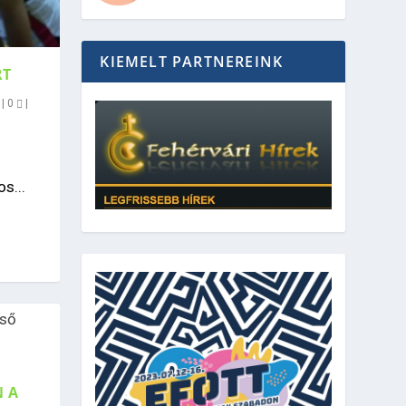
KIEMELT PARTNEREINK
RT
|
0
|
s...
N A