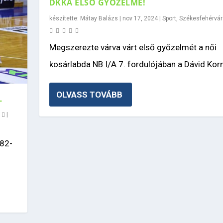
DKKA ELSŐ GYŐZELME!
készítette:
Mátay Balázs
|
nov 17, 2024
|
Sport
,
Székesfehérvár
Megszerezte várva várt első győzelmét a női
kosárlabda NB I/A 7. fordulójában a Dávid Korné
OLVASS TOVÁBB
L
0
|
 82-