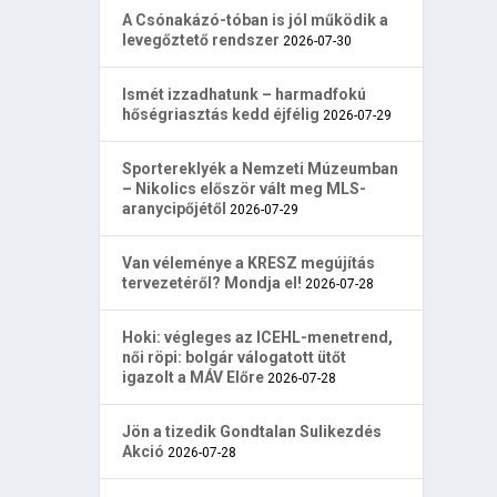
A Csónakázó-tóban is jól működik a
levegőztető rendszer
2026-07-30
Ismét izzadhatunk – harmadfokú
hőségriasztás kedd éjfélig
2026-07-29
Sportereklyék a Nemzeti Múzeumban
– Nikolics először vált meg MLS-
aranycipőjétől
2026-07-29
Van véleménye a KRESZ megújítás
tervezetéről? Mondja el!
2026-07-28
Hoki: végleges az ICEHL-menetrend,
női röpi: bolgár válogatott ütőt
igazolt a MÁV Előre
2026-07-28
Jön a tizedik Gondtalan Sulikezdés
Akció
2026-07-28