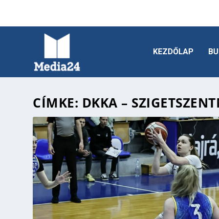
KEZDŐLAP
BU
CÍMKE:
DKKA – SZIGETSZEN