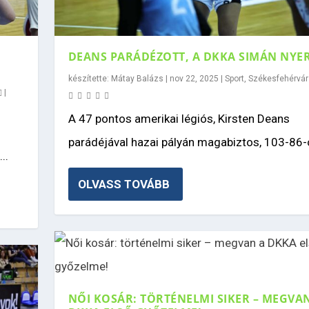
DEANS PARÁDÉZOTT, A DKKA SIMÁN NYE
készítette:
Mátay Balázs
|
nov 22, 2025
|
Sport
,
Székesfehérvár
|
A 47 pontos amerikai légiós, Kirsten Deans
parádéjával hazai pályán magabiztos, 103-86-o
..
OLVASS TOVÁBB
NŐI KOSÁR: TÖRTÉNELMI SIKER – MEGVA