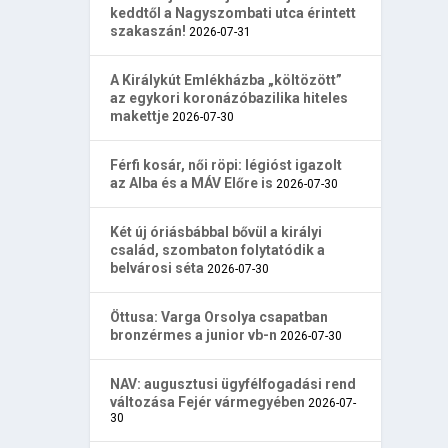
keddtől a Nagyszombati utca érintett
szakaszán!
2026-07-31
A Királykút Emlékházba „költözött”
az egykori koronázóbazilika hiteles
makettje
2026-07-30
Férfi kosár, női röpi: légióst igazolt
az Alba és a MÁV Előre is
2026-07-30
Két új óriásbábbal bővül a királyi
család, szombaton folytatódik a
belvárosi séta
2026-07-30
Öttusa: Varga Orsolya csapatban
bronzérmes a junior vb-n
2026-07-30
NAV: augusztusi ügyfélfogadási rend
változása Fejér vármegyében
2026-07-
30