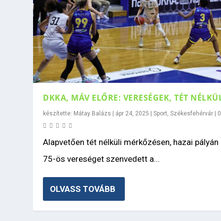
DKKA, MÁV ELŐRE: VERESÉGEK, TÉT NÉLKÜ
készítette:
Mátay Balázs
|
ápr 24, 2025
|
Sport
,
Székesfehérvár
|
Alapvetően tét nélküli mérkőzésen, hazai pályán
75-ös vereséget szenvedett a...
OLVASS TOVÁBB