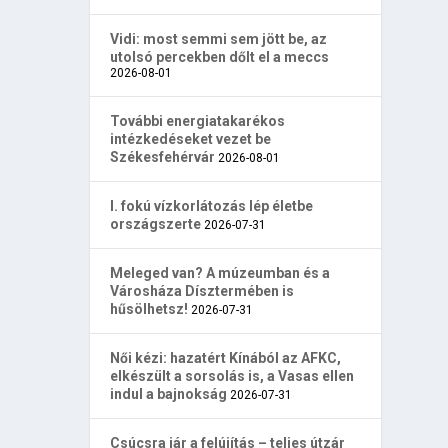
Vidi: most semmi sem jött be, az
utolsó percekben dőlt el a meccs
2026-08-01
További energiatakarékos
intézkedéseket vezet be
Székesfehérvár
2026-08-01
I. fokú vízkorlátozás lép életbe
országszerte
2026-07-31
Meleged van? A múzeumban és a
Városháza Dísztermében is
hűsölhetsz!
2026-07-31
Női kézi: hazatért Kínából az AFKC,
elkészült a sorsolás is, a Vasas ellen
indul a bajnokság
2026-07-31
Csúcsra jár a felújítás – teljes útzár