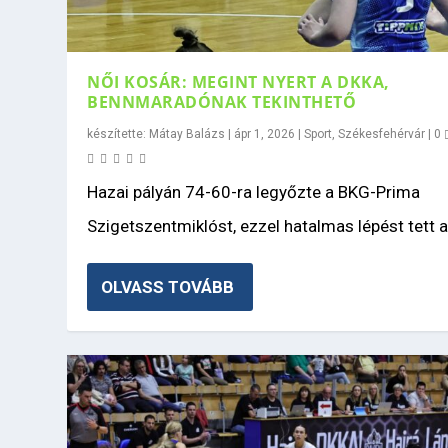
NŐI KOSÁR: MEGINT NYERT A DKKA,
BENNMARADÓNAK TEKINTHETŐ
készítette:
Mátay Balázs
|
ápr 1, 2026
|
Sport
,
Székesfehérvár
|
0
Hazai pályán 74-60-ra legyőzte a BKG-Prima
Szigetszentmiklóst, ezzel hatalmas lépést tett a.
OLVASS TOVÁBB