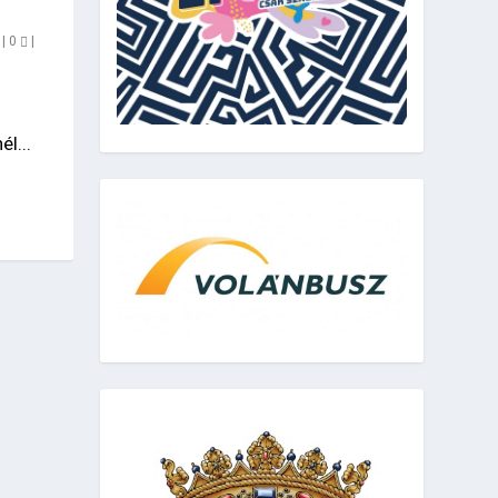
|
0
|
l...