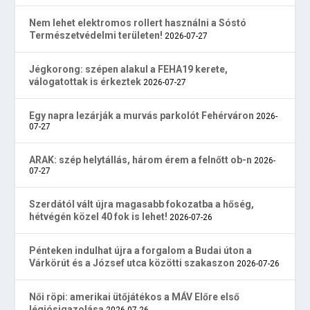
Nem lehet elektromos rollert használni a Sóstó
Természetvédelmi területen!
2026-07-27
Jégkorong: szépen alakul a FEHA19 kerete,
válogatottak is érkeztek
2026-07-27
Egy napra lezárják a murvás parkolót Fehérváron
2026-
07-27
ARAK: szép helytállás, három érem a felnőtt ob-n
2026-
07-27
Szerdától vált újra magasabb fokozatba a hőség,
hétvégén közel 40 fok is lehet!
2026-07-26
Pénteken indulhat újra a forgalom a Budai úton a
Várkörút és a József utca közötti szakaszon
2026-07-26
Női röpi: amerikai ütőjátékos a MÁV Előre első
légiósigazolása
2026-07-26