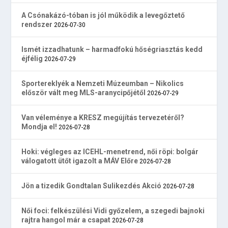
A Csónakázó-tóban is jól működik a levegőztető
rendszer
2026-07-30
Ismét izzadhatunk – harmadfokú hőségriasztás kedd
éjfélig
2026-07-29
Sportereklyék a Nemzeti Múzeumban – Nikolics
először vált meg MLS-aranycipőjétől
2026-07-29
Van véleménye a KRESZ megújítás tervezetéről?
Mondja el!
2026-07-28
Hoki: végleges az ICEHL-menetrend, női röpi: bolgár
válogatott ütőt igazolt a MÁV Előre
2026-07-28
Jön a tizedik Gondtalan Sulikezdés Akció
2026-07-28
Női foci: felkészülési Vidi győzelem, a szegedi bajnoki
rajtra hangol már a csapat
2026-07-28