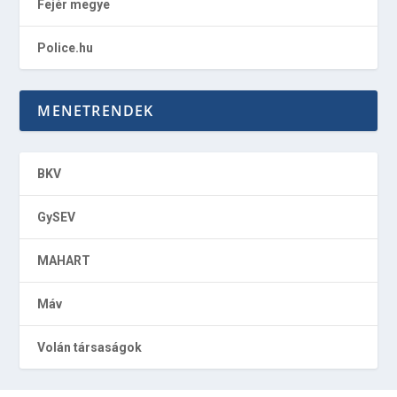
Fejér megye
Police.hu
MENETRENDEK
BKV
GySEV
MAHART
Máv
Volán társaságok