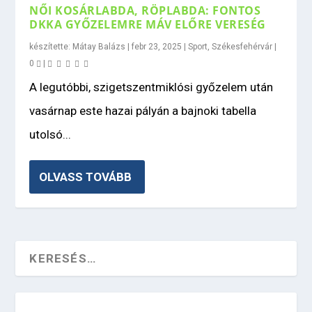
NŐI KOSÁRLABDA, RÖPLABDA: FONTOS
DKKA GYŐZELEMRE MÁV ELŐRE VERESÉG
készítette:
Mátay Balázs
|
febr 23, 2025
|
Sport
,
Székesfehérvár
|
0
|
A legutóbbi, szigetszentmiklósi győzelem után
vasárnap este hazai pályán a bajnoki tabella
utolsó...
OLVASS TOVÁBB