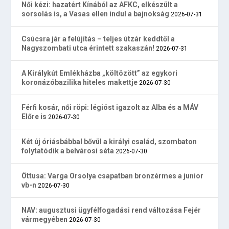
Női kézi: hazatért Kínából az AFKC, elkészült a
sorsolás is, a Vasas ellen indul a bajnokság
2026-07-31
Csúcsra jár a felújítás – teljes útzár keddtől a
Nagyszombati utca érintett szakaszán!
2026-07-31
A Királykút Emlékházba „költözött” az egykori
koronázóbazilika hiteles makettje
2026-07-30
Férfi kosár, női röpi: légióst igazolt az Alba és a MÁV
Előre is
2026-07-30
Két új óriásbábbal bővül a királyi család, szombaton
folytatódik a belvárosi séta
2026-07-30
Öttusa: Varga Orsolya csapatban bronzérmes a junior
vb-n
2026-07-30
NAV: augusztusi ügyfélfogadási rend változása Fejér
vármegyében
2026-07-30