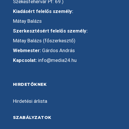
Székesfehérvár Pf: 69.)
Kiadásért felelős személy:
Mátay Balázs
Szerkesztésért felelős személy:
Mátay Balázs (főszerkesztő)
Webmester:
Gárdos András
Kapcsolat:
info@media24.hu
HIRDETŐKNEK
Hirdetési árlista
SZABÁLYZATOK