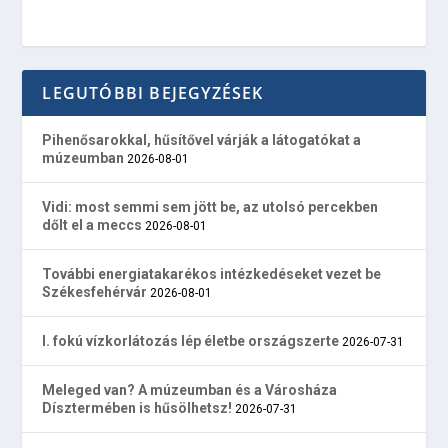
LEGUTÓBBI BEJEGYZÉSEK
Pihenősarokkal, hűsítővel várják a látogatókat a
múzeumban
2026-08-01
Vidi: most semmi sem jött be, az utolsó percekben
dőlt el a meccs
2026-08-01
További energiatakarékos intézkedéseket vezet be
Székesfehérvár
2026-08-01
I. fokú vízkorlátozás lép életbe országszerte
2026-07-31
Meleged van? A múzeumban és a Városháza
Dísztermében is hűsölhetsz!
2026-07-31