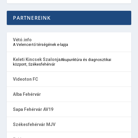
PARTNEREINK
Vétó.info
A Velencei-tó térségének e-lapja
Keleti Kincsek Szalonja
Akupunktúra és diagnosztikai
központ, Székesfehérvár
Videoton FC
Alba Fehérvár
Sapa Fehérvár AV19
Székesfehérvár MJV